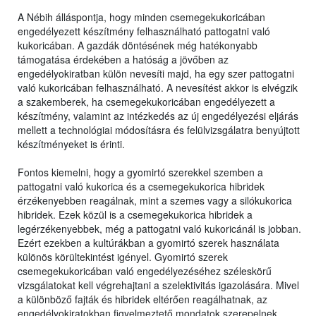
A Nébih álláspontja, hogy minden csemegekukoricában
engedélyezett készítmény felhasználható pattogatni való
kukoricában. A gazdák döntésének még hatékonyabb
támogatása érdekében a hatóság a jövőben az
engedélyokiratban külön nevesíti majd, ha egy szer pattogatni
való kukoricában felhasználható. A nevesítést akkor is elvégzik
a szakemberek, ha csemegekukoricában engedélyezett a
készítmény, valamint az intézkedés az új engedélyezési eljárás
mellett a technológiai módosításra és felülvizsgálatra benyújtott
készítményeket is érinti.
Fontos kiemelni, hogy a gyomirtó szerekkel szemben a
pattogatni való kukorica és a csemegekukorica hibridek
érzékenyebben reagálnak, mint a szemes vagy a silókukorica
hibridek. Ezek közül is a csemegekukorica hibridek a
legérzékenyebbek, még a pattogatni való kukoricánál is jobban.
Ezért ezekben a kultúrákban a gyomirtó szerek használata
különös körültekintést igényel. Gyomirtó szerek
csemegekukoricában való engedélyezéséhez széleskörű
vizsgálatokat kell végrehajtani a szelektivitás igazolására. Mivel
a különböző fajták és hibridek eltérően reagálhatnak, az
engedélyokiratokban figyelmeztető mondatok szerepelnek,