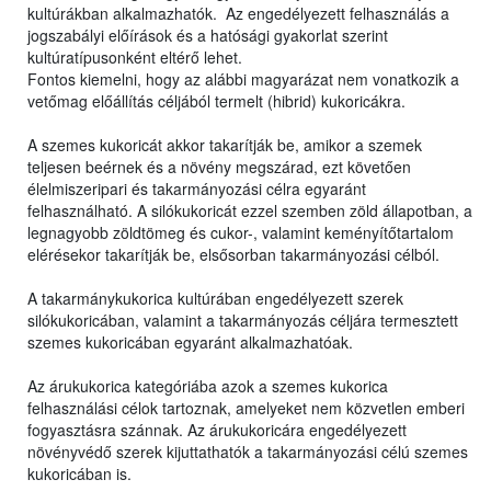
kultúrákban alkalmazhatók. Az engedélyezett felhasználás a
jogszabályi előírások és a hatósági gyakorlat szerint
kultúratípusonként eltérő lehet.
Fontos kiemelni, hogy az alábbi magyarázat nem vonatkozik a
vetőmag előállítás céljából termelt (hibrid) kukoricákra.
A szemes kukoricát akkor takarítják be, amikor a szemek
teljesen beérnek és a növény megszárad, ezt követően
élelmiszeripari és takarmányozási célra egyaránt
felhasználható. A silókukoricát ezzel szemben zöld állapotban, a
legnagyobb zöldtömeg és cukor-, valamint keményítőtartalom
elérésekor takarítják be, elsősorban takarmányozási célból.
A takarmánykukorica kultúrában engedélyezett szerek
silókukoricában, valamint a takarmányozás céljára termesztett
szemes kukoricában egyaránt alkalmazhatóak.
Az árukukorica kategóriába azok a szemes kukorica
felhasználási célok tartoznak, amelyeket nem közvetlen emberi
fogyasztásra szánnak. Az árukukoricára engedélyezett
növényvédő szerek kijuttathatók a takarmányozási célú szemes
kukoricában is.