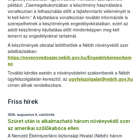
például: „Csemegekukoricában a készítmény használatára
vonatkozóan a felhasználás előtt a fajtafenntartó véleményét is
ki kell kérni.” A kijuttatásra vonatkozóan további információk is
szerepelhetnek a készítmények engedélyokirataiban, ezért az
adott készítmény kijuttatása előtt mindenképpen meg kell
ismerni az engedélyokirat tartalmát.
A készítmények okiratai letölthetőek a Nébih növényvédő szer
adatbázisában:
https://novenyvedoszer.nebih.gov.hu/Engedelykereso/kere
so
További kérdés esetén a növényvédelmi szakemberek a Nébih
ügyfélszolgálatán keresztül, az
ugyfelszolgalat@nebih.gov.hu
címen állnak rendelkezésre.
Friss hírek
2026. augusztus 6, csütörtök
Szüret után is alkalmazható három növényvédő szer
az amerikai szőlőkabóca ellen
A Nemzeti Élelmiszerlánc-biztonsági Hivatal (Nébih) három