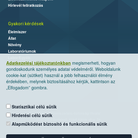
Hírlevél feliratkozás
Gyakori kérdések
Élelmiszer
Állat
Növény
Laboratóriumok
Labor/Egyéb
Adatkezelési tájékoztatónkban
megismerheti, hogyan
gondoskodunk személyes adatai védelméről. Weboldalunk
cookie-kat (sütiket) használ a jobb felhasználói élmény
érdekében, melynek biztosításához kérjük, kattintson az
„Elfogadom” gombra.
Statisztikai célú sütik
Nemzeti Élelmiszerlánc-biztonsági Hivatal
Hirdetési célú sütik
Cím: 1024 Budapest, Keleti Károly utca. 24.
Alapműködést biztosító és funkcionális sütik
Levelezési cím: 1525 Budapest. Pf. 30.