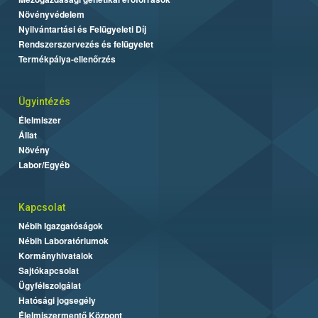
Növényvédelem
Nyilvántartási és Felügyeleti Díj
Rendszerszervezés és felügyelet
Termékpálya-ellenőrzés
Ügyintézés
Élelmiszer
Állat
Növény
Labor/Egyéb
Kapcsolat
Nébih Igazgatóságok
Nébih Laboratóriumok
Kormányhivatalok
Sajtókapcsolat
Ügyfélszolgálat
Hatósági jogsegély
Élelmiszermentő Központ