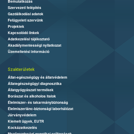
Bemutatkozás
Szervezeti felépítés
Gazdálkodási adatok
Felügyeleti szervünk
Projektek
Kapcsolódó linkek
Adatkezelési tájékoztató
Akadálymentességi nyilatkozat
Üzemeltetési információ
Szakterületek
Állat-egészségügy és állatvédelem
Állategészségügyi diagnosztika
Állatgyógyászati termékek
Borászat és alkoholos italok
Élelmiszer- és takarmánybiztonság
Élelmiszerlánc-biztonsági laborhálózat
Járványvédelem
Kiemelt ügyek, EUTR
Kockázatkezelés
Mezőgazdasági genetikai erőforrások