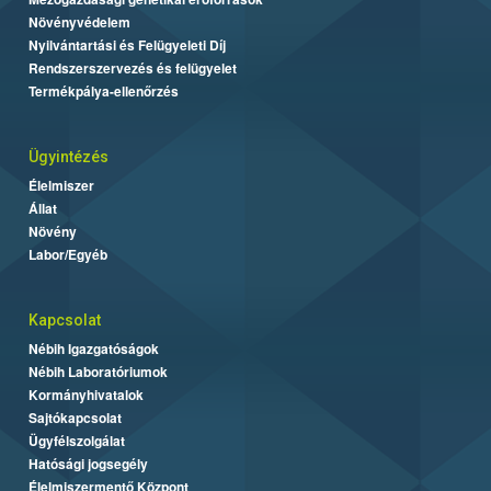
Növényvédelem
Nyilvántartási és Felügyeleti Díj
Rendszerszervezés és felügyelet
Termékpálya-ellenőrzés
Ügyintézés
Élelmiszer
Állat
Növény
Labor/Egyéb
Kapcsolat
Nébih Igazgatóságok
Nébih Laboratóriumok
Kormányhivatalok
Sajtókapcsolat
Ügyfélszolgálat
Hatósági jogsegély
Élelmiszermentő Központ