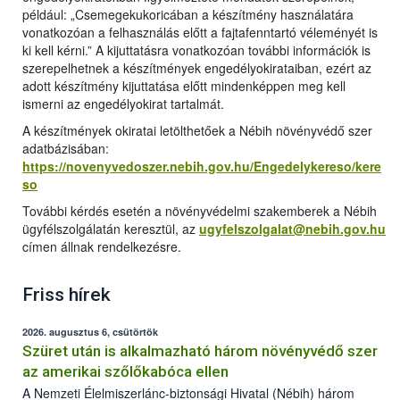
például: „Csemegekukoricában a készítmény használatára
vonatkozóan a felhasználás előtt a fajtafenntartó véleményét is
ki kell kérni.” A kijuttatásra vonatkozóan további információk is
szerepelhetnek a készítmények engedélyokirataiban, ezért az
adott készítmény kijuttatása előtt mindenképpen meg kell
ismerni az engedélyokirat tartalmát.
A készítmények okiratai letölthetőek a Nébih növényvédő szer
adatbázisában:
https://novenyvedoszer.nebih.gov.hu/Engedelykereso/kere
so
További kérdés esetén a növényvédelmi szakemberek a Nébih
ügyfélszolgálatán keresztül, az
ugyfelszolgalat@nebih.gov.hu
címen állnak rendelkezésre.
Friss hírek
2026. augusztus 6, csütörtök
Szüret után is alkalmazható három növényvédő szer
az amerikai szőlőkabóca ellen
A Nemzeti Élelmiszerlánc-biztonsági Hivatal (Nébih) három