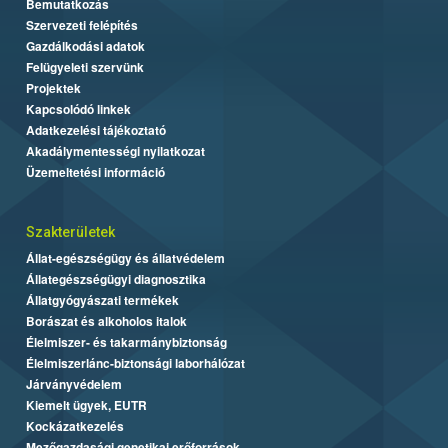
Bemutatkozás
Szervezeti felépítés
Gazdálkodási adatok
Felügyeleti szervünk
Projektek
Kapcsolódó linkek
Adatkezelési tájékoztató
Akadálymentességi nyilatkozat
Üzemeltetési információ
Szakterületek
Állat-egészségügy és állatvédelem
Állategészségügyi diagnosztika
Állatgyógyászati termékek
Borászat és alkoholos italok
Élelmiszer- és takarmánybiztonság
Élelmiszerlánc-biztonsági laborhálózat
Járványvédelem
Kiemelt ügyek, EUTR
Kockázatkezelés
Mezőgazdasági genetikai erőforrások