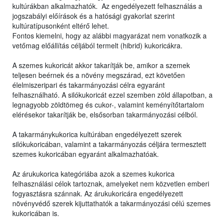
kultúrákban alkalmazhatók. Az engedélyezett felhasználás a
jogszabályi előírások és a hatósági gyakorlat szerint
kultúratípusonként eltérő lehet.
Fontos kiemelni, hogy az alábbi magyarázat nem vonatkozik a
vetőmag előállítás céljából termelt (hibrid) kukoricákra.
A szemes kukoricát akkor takarítják be, amikor a szemek
teljesen beérnek és a növény megszárad, ezt követően
élelmiszeripari és takarmányozási célra egyaránt
felhasználható. A silókukoricát ezzel szemben zöld állapotban, a
legnagyobb zöldtömeg és cukor-, valamint keményítőtartalom
elérésekor takarítják be, elsősorban takarmányozási célból.
A takarmánykukorica kultúrában engedélyezett szerek
silókukoricában, valamint a takarmányozás céljára termesztett
szemes kukoricában egyaránt alkalmazhatóak.
Az árukukorica kategóriába azok a szemes kukorica
felhasználási célok tartoznak, amelyeket nem közvetlen emberi
fogyasztásra szánnak. Az árukukoricára engedélyezett
növényvédő szerek kijuttathatók a takarmányozási célú szemes
kukoricában is.