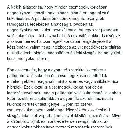
A Nébih álláspontja, hogy minden csemegekukoricában
engedélyezett készítmény felhasználható pattogatni való
kukoricában. A gazdák döntésének még hatékonyabb
támogatása érdekében a hatóság a jövőben az
engedélyokiratban külön nevesíti majd, ha egy szer pattogatni
való kukoricában felhasználható. A nevesítést akkor is elvégzik
a szakemberek, ha csemegekukoricában engedélyezett a
készítmény, valamint az intézkedés az új engedélyezési eljárás
mellett a technológiai módosításra és felülvizsgálatra benyújtott
készítményeket is érinti.
Fontos kiemelni, hogy a gyomirtó szerekkel szemben a
pattogatni való kukorica és a csemegekukorica hibridek
érzékenyebben reagálnak, mint a szemes vagy a silókukorica
hibridek. Ezek közül is a csemegekukorica hibridek a
legérzékenyebbek, még a pattogatni való kukoricánál is jobban.
Ezért ezekben a kultúrákban a gyomirtó szerek használata
különös körültekintést igényel. Gyomirtó szerek
csemegekukoricában való engedélyezéséhez széleskörű
vizsgálatokat kell végrehajtani a szelektivitás igazolására. Mivel
a különböző fajták és hibridek eltérően reagálhatnak, az
engedélyokiratokban figyelmeztető mondatok szerepelnek,