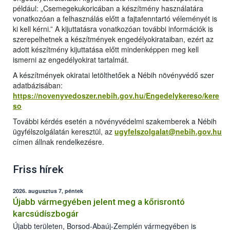
például: „Csemegekukoricában a készítmény használatára
vonatkozóan a felhasználás előtt a fajtafenntartó véleményét is
ki kell kérni.” A kijuttatásra vonatkozóan további információk is
szerepelhetnek a készítmények engedélyokirataiban, ezért az
adott készítmény kijuttatása előtt mindenképpen meg kell
ismerni az engedélyokirat tartalmát.
A készítmények okiratai letölthetőek a Nébih növényvédő szer
adatbázisában:
https://novenyvedoszer.nebih.gov.hu/Engedelykereso/kere
so
További kérdés esetén a növényvédelmi szakemberek a Nébih
ügyfélszolgálatán keresztül, az
ugyfelszolgalat@nebih.gov.hu
címen állnak rendelkezésre.
Friss hírek
2026. augusztus 7, péntek
Újabb vármegyében jelent meg a kőrisrontó
karcsúdíszbogár
Újabb területen, Borsod-Abaúj-Zemplén vármegyében is