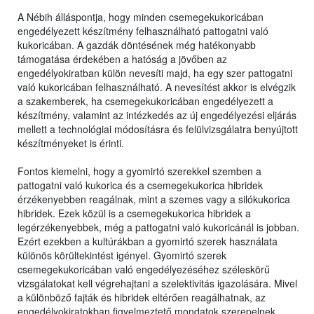
A Nébih álláspontja, hogy minden csemegekukoricában
engedélyezett készítmény felhasználható pattogatni való
kukoricában. A gazdák döntésének még hatékonyabb
támogatása érdekében a hatóság a jövőben az
engedélyokiratban külön nevesíti majd, ha egy szer pattogatni
való kukoricában felhasználható. A nevesítést akkor is elvégzik
a szakemberek, ha csemegekukoricában engedélyezett a
készítmény, valamint az intézkedés az új engedélyezési eljárás
mellett a technológiai módosításra és felülvizsgálatra benyújtott
készítményeket is érinti.
Fontos kiemelni, hogy a gyomirtó szerekkel szemben a
pattogatni való kukorica és a csemegekukorica hibridek
érzékenyebben reagálnak, mint a szemes vagy a silókukorica
hibridek. Ezek közül is a csemegekukorica hibridek a
legérzékenyebbek, még a pattogatni való kukoricánál is jobban.
Ezért ezekben a kultúrákban a gyomirtó szerek használata
különös körültekintést igényel. Gyomirtó szerek
csemegekukoricában való engedélyezéséhez széleskörű
vizsgálatokat kell végrehajtani a szelektivitás igazolására. Mivel
a különböző fajták és hibridek eltérően reagálhatnak, az
engedélyokiratokban figyelmeztető mondatok szerepelnek,