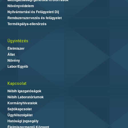
Növényvédelem
Nyilvántartási és Felügyeleti Díj
Rendszerszervezés és felügyelet
Termékpálya-ellenőrzés
Ügyintézés
Élelmiszer
Állat
Növény
Labor/Egyéb
Kapcsolat
Nébih Igazgatóságok
Nébih Laboratóriumok
Kormányhivatalok
Sajtókapcsolat
Ügyfélszolgálat
Hatósági jogsegély
Élelmiszermentő Központ