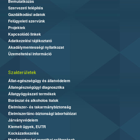
Bemutatkozás
Szervezeti felépítés
Gazdálkodási adatok
Felügyeleti szervünk
Projektek
Kapcsolódó linkek
Adatkezelési tájékoztató
Akadálymentességi nyilatkozat
Üzemeltetési információ
Szakterületek
Állat-egészségügy és állatvédelem
Állategészségügyi diagnosztika
Állatgyógyászati termékek
Borászat és alkoholos italok
Élelmiszer- és takarmánybiztonság
Élelmiszerlánc-biztonsági laborhálózat
Járványvédelem
Kiemelt ügyek, EUTR
Kockázatkezelés
Mezőgazdasági genetikai erőforrások