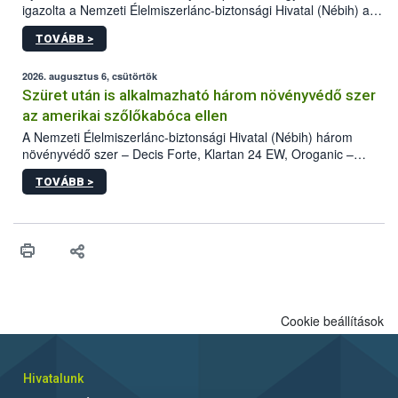
igazolta a Nemzeti Élelmiszerlánc-biztonsági Hivatal (Nébih) a
kőrisrontó karcsúdíszbogár (Agrilus planipennis) jelenlétét. A
TOVÁBB >
kártevőt nem csak színcsapdában találták meg, de már fertőzött
fában is azonosították. A növényvédelmi szakemberek folytatják
az intenzív felderítést, emellett az intézkedéseket a szlovák
2026. augusztus 6, csütörtök
hatósággal is összehangolják a terjedés megállítása érdekében.
Szüret után is alkalmazható három növényvédő szer
az amerikai szőlőkabóca ellen
A Nemzeti Élelmiszerlánc-biztonsági Hivatal (Nébih) három
növényvédő szer – Decis Forte, Klartan 24 EW, Oroganic –
engedélyokiratát módosította, így azok a szüretet követően,
TOVÁBB >
egészen a vesszőérettség (BBCH 91) stádiumáig
felhasználhatóak a szőlőben. A kiterjesztések célja, hogy a korai
érésű szőlőkben is legyen lehetőség a károsító elleni további
védekezésre. Az Oroganic készítmény kis kiszerelésben kiskerti
felhasználók számára is elérhető és ökológiai termesztésben is
engedélyezett.
Cookie beállítások
Hivatalunk