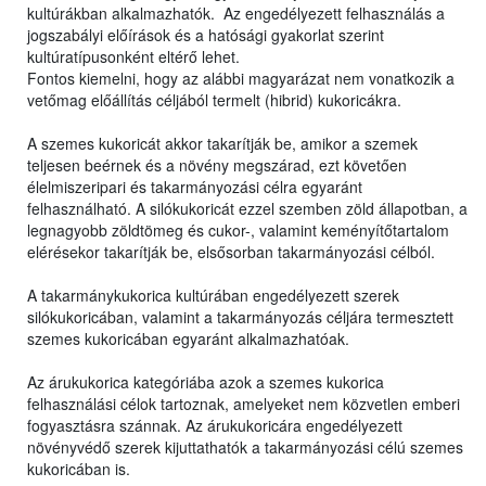
kultúrákban alkalmazhatók. Az engedélyezett felhasználás a
jogszabályi előírások és a hatósági gyakorlat szerint
kultúratípusonként eltérő lehet.
Fontos kiemelni, hogy az alábbi magyarázat nem vonatkozik a
vetőmag előállítás céljából termelt (hibrid) kukoricákra.
A szemes kukoricát akkor takarítják be, amikor a szemek
teljesen beérnek és a növény megszárad, ezt követően
élelmiszeripari és takarmányozási célra egyaránt
felhasználható. A silókukoricát ezzel szemben zöld állapotban, a
legnagyobb zöldtömeg és cukor-, valamint keményítőtartalom
elérésekor takarítják be, elsősorban takarmányozási célból.
A takarmánykukorica kultúrában engedélyezett szerek
silókukoricában, valamint a takarmányozás céljára termesztett
szemes kukoricában egyaránt alkalmazhatóak.
Az árukukorica kategóriába azok a szemes kukorica
felhasználási célok tartoznak, amelyeket nem közvetlen emberi
fogyasztásra szánnak. Az árukukoricára engedélyezett
növényvédő szerek kijuttathatók a takarmányozási célú szemes
kukoricában is.