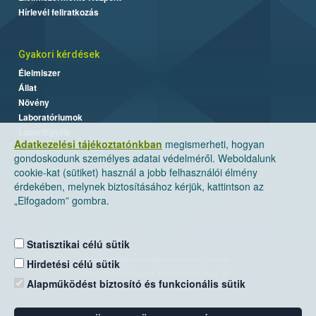
Hírlevél feliratkozás
Gyakori kérdések
Élelmiszer
Állat
Növény
Laboratóriumok
Labor/Egyéb
Adatkezelési tájékoztatónkban
megismerheti, hogyan
gondoskodunk személyes adatai védelméről. Weboldalunk
cookie-kat (sütiket) használ a jobb felhasználói élmény
érdekében, melynek biztosításához kérjük, kattintson az
„Elfogadom” gombra.
Statisztikai célú sütik
Nemzeti Élelmiszerlánc-biztonsági Hivatal
Hirdetési célú sütik
Cím: 1024 Budapest, Keleti Károly utca. 24.
Alapműködést biztosító és funkcionális sütik
Levelezési cím: 1525 Budapest. Pf. 30.