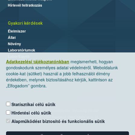
Hírlevél feliratkozás
Gyakori kérdések
Élelmiszer
Állat
Növény
Laboratóriumok
Labor/Egyéb
Adatkezelési tájékoztatónkban
megismerheti, hogyan
gondoskodunk személyes adatai védelméről. Weboldalunk
cookie-kat (sütiket) használ a jobb felhasználói élmény
érdekében, melynek biztosításához kérjük, kattintson az
„Elfogadom” gombra.
Statisztikai célú sütik
Nemzeti Élelmiszerlánc-biztonsági Hivatal
Hirdetési célú sütik
Cím: 1024 Budapest, Keleti Károly utca. 24.
Alapműködést biztosító és funkcionális sütik
Levelezési cím: 1525 Budapest. Pf. 30.