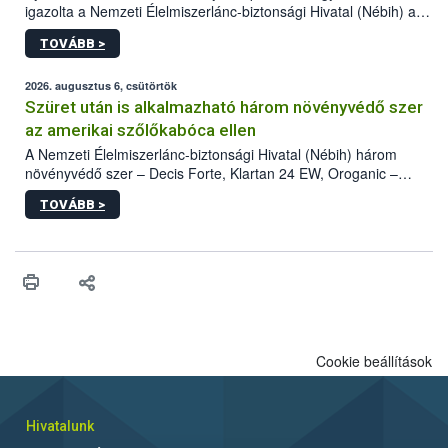
igazolta a Nemzeti Élelmiszerlánc-biztonsági Hivatal (Nébih) a
kőrisrontó karcsúdíszbogár (Agrilus planipennis) jelenlétét. A
TOVÁBB >
kártevőt nem csak színcsapdában találták meg, de már fertőzött
fában is azonosították. A növényvédelmi szakemberek folytatják
az intenzív felderítést, emellett az intézkedéseket a szlovák
2026. augusztus 6, csütörtök
hatósággal is összehangolják a terjedés megállítása érdekében.
Szüret után is alkalmazható három növényvédő szer
az amerikai szőlőkabóca ellen
A Nemzeti Élelmiszerlánc-biztonsági Hivatal (Nébih) három
növényvédő szer – Decis Forte, Klartan 24 EW, Oroganic –
engedélyokiratát módosította, így azok a szüretet követően,
TOVÁBB >
egészen a vesszőérettség (BBCH 91) stádiumáig
felhasználhatóak a szőlőben. A kiterjesztések célja, hogy a korai
érésű szőlőkben is legyen lehetőség a károsító elleni további
védekezésre. Az Oroganic készítmény kis kiszerelésben kiskerti
felhasználók számára is elérhető és ökológiai termesztésben is
engedélyezett.
Cookie beállítások
Hivatalunk