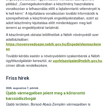
például: „Csemegekukoricában a készítmény használatára
vonatkozóan a felhasználás előtt a fajtafenntartó véleményét is
ki kell kérni.” A kijuttatásra vonatkozóan további információk is
szerepelhetnek a készítmények engedélyokirataiban, ezért az
adott készítmény kijuttatása előtt mindenképpen meg kell
ismerni az engedélyokirat tartalmát.
A készítmények okiratai letölthetőek a Nébih növényvédő szer
adatbázisában:
https://novenyvedoszer.nebih.gov.hu/Engedelykereso/kere
so
További kérdés esetén a növényvédelmi szakemberek a Nébih
ügyfélszolgálatán keresztül, az
ugyfelszolgalat@nebih.gov.hu
címen állnak rendelkezésre.
Friss hírek
2026. augusztus 7, péntek
Újabb vármegyében jelent meg a kőrisrontó
karcsúdíszbogár
Újabb területen, Borsod-Abaúj-Zemplén vármegyében is