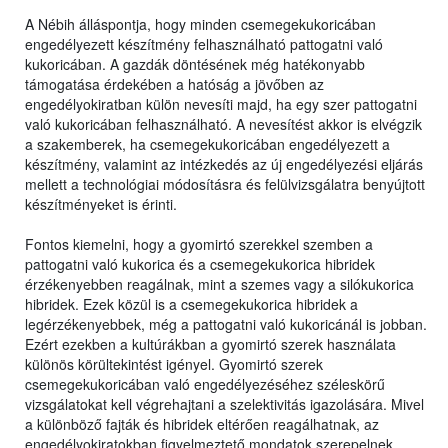
A Nébih álláspontja, hogy minden csemegekukoricában
engedélyezett készítmény felhasználható pattogatni való
kukoricában. A gazdák döntésének még hatékonyabb
támogatása érdekében a hatóság a jövőben az
engedélyokiratban külön nevesíti majd, ha egy szer pattogatni
való kukoricában felhasználható. A nevesítést akkor is elvégzik
a szakemberek, ha csemegekukoricában engedélyezett a
készítmény, valamint az intézkedés az új engedélyezési eljárás
mellett a technológiai módosításra és felülvizsgálatra benyújtott
készítményeket is érinti.
Fontos kiemelni, hogy a gyomirtó szerekkel szemben a
pattogatni való kukorica és a csemegekukorica hibridek
érzékenyebben reagálnak, mint a szemes vagy a silókukorica
hibridek. Ezek közül is a csemegekukorica hibridek a
legérzékenyebbek, még a pattogatni való kukoricánál is jobban.
Ezért ezekben a kultúrákban a gyomirtó szerek használata
különös körültekintést igényel. Gyomirtó szerek
csemegekukoricában való engedélyezéséhez széleskörű
vizsgálatokat kell végrehajtani a szelektivitás igazolására. Mivel
a különböző fajták és hibridek eltérően reagálhatnak, az
engedélyokiratokban figyelmeztető mondatok szerepelnek,