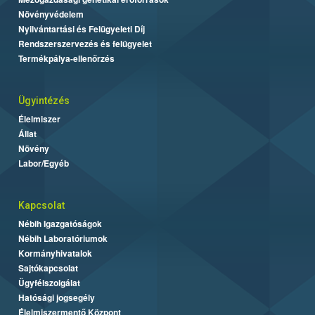
Növényvédelem
Nyilvántartási és Felügyeleti Díj
Rendszerszervezés és felügyelet
Termékpálya-ellenőrzés
Ügyintézés
Élelmiszer
Állat
Növény
Labor/Egyéb
Kapcsolat
Nébih Igazgatóságok
Nébih Laboratóriumok
Kormányhivatalok
Sajtókapcsolat
Ügyfélszolgálat
Hatósági jogsegély
Élelmiszermentő Központ