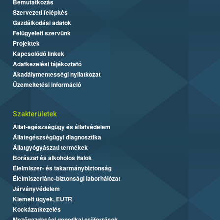
Bemutatkozás
Szervezeti felépítés
Gazdálkodási adatok
Felügyeleti szervünk
Projektek
Kapcsolódó linkek
Adatkezelési tájékoztató
Akadálymentességi nyilatkozat
Üzemeltetési információ
Szakterületek
Állat-egészségügy és állatvédelem
Állategészségügyi diagnosztika
Állatgyógyászati termékek
Borászat és alkoholos italok
Élelmiszer- és takarmánybiztonság
Élelmiszerlánc-biztonsági laborhálózat
Járványvédelem
Kiemelt ügyek, EUTR
Kockázatkezelés
Mezőgazdasági genetikai erőforrások