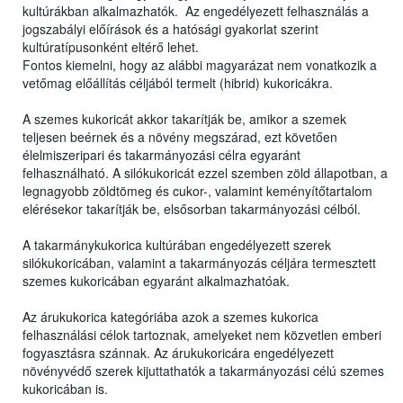
kultúrákban alkalmazhatók. Az engedélyezett felhasználás a
jogszabályi előírások és a hatósági gyakorlat szerint
kultúratípusonként eltérő lehet.
Fontos kiemelni, hogy az alábbi magyarázat nem vonatkozik a
vetőmag előállítás céljából termelt (hibrid) kukoricákra.
A szemes kukoricát akkor takarítják be, amikor a szemek
teljesen beérnek és a növény megszárad, ezt követően
élelmiszeripari és takarmányozási célra egyaránt
felhasználható. A silókukoricát ezzel szemben zöld állapotban, a
legnagyobb zöldtömeg és cukor-, valamint keményítőtartalom
elérésekor takarítják be, elsősorban takarmányozási célból.
A takarmánykukorica kultúrában engedélyezett szerek
silókukoricában, valamint a takarmányozás céljára termesztett
szemes kukoricában egyaránt alkalmazhatóak.
Az árukukorica kategóriába azok a szemes kukorica
felhasználási célok tartoznak, amelyeket nem közvetlen emberi
fogyasztásra szánnak. Az árukukoricára engedélyezett
növényvédő szerek kijuttathatók a takarmányozási célú szemes
kukoricában is.