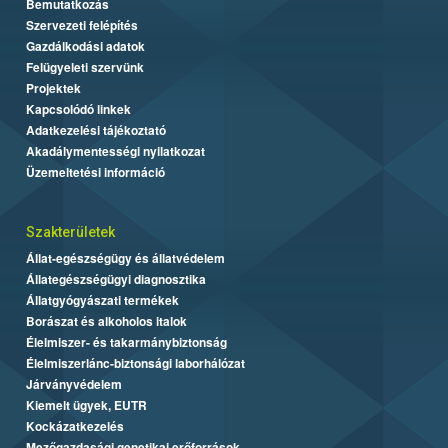
Bemutatkozás
Szervezeti felépítés
Gazdálkodási adatok
Felügyeleti szervünk
Projektek
Kapcsolódó linkek
Adatkezelési tájékoztató
Akadálymentességi nyilatkozat
Üzemeltetési információ
Szakterületek
Állat-egészségügy és állatvédelem
Állategészségügyi diagnosztika
Állatgyógyászati termékek
Borászat és alkoholos italok
Élelmiszer- és takarmánybiztonság
Élelmiszerlánc-biztonsági laborhálózat
Járványvédelem
Kiemelt ügyek, EUTR
Kockázatkezelés
Mezőgazdasági genetikai erőforrások