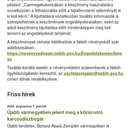
például: „Csemegekukoricában a készítmény használatára
vonatkozóan a felhasználás előtt a fajtafenntartó véleményét is
ki kell kérni.” A kijuttatásra vonatkozóan további információk is
szerepelhetnek a készítmények engedélyokirataiban, ezért az
adott készítmény kijuttatása előtt mindenképpen meg kell
ismerni az engedélyokirat tartalmát.
A készítmények okiratai letölthetőek a Nébih növényvédő szer
adatbázisában:
https://novenyvedoszer.nebih.gov.hu/Engedelykereso/kere
so
További kérdés esetén a növényvédelmi szakemberek a Nébih
ügyfélszolgálatán keresztül, az
ugyfelszolgalat@nebih.gov.hu
címen állnak rendelkezésre.
Friss hírek
2026. augusztus 7, péntek
Újabb vármegyében jelent meg a kőrisrontó
karcsúdíszbogár
Újabb területen, Borsod-Abaúj-Zemplén vármegyében is