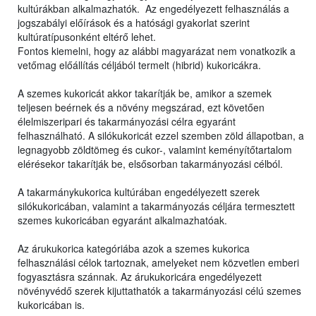
kultúrákban alkalmazhatók. Az engedélyezett felhasználás a
jogszabályi előírások és a hatósági gyakorlat szerint
kultúratípusonként eltérő lehet.
Fontos kiemelni, hogy az alábbi magyarázat nem vonatkozik a
vetőmag előállítás céljából termelt (hibrid) kukoricákra.
A szemes kukoricát akkor takarítják be, amikor a szemek
teljesen beérnek és a növény megszárad, ezt követően
élelmiszeripari és takarmányozási célra egyaránt
felhasználható. A silókukoricát ezzel szemben zöld állapotban, a
legnagyobb zöldtömeg és cukor-, valamint keményítőtartalom
elérésekor takarítják be, elsősorban takarmányozási célból.
A takarmánykukorica kultúrában engedélyezett szerek
silókukoricában, valamint a takarmányozás céljára termesztett
szemes kukoricában egyaránt alkalmazhatóak.
Az árukukorica kategóriába azok a szemes kukorica
felhasználási célok tartoznak, amelyeket nem közvetlen emberi
fogyasztásra szánnak. Az árukukoricára engedélyezett
növényvédő szerek kijuttathatók a takarmányozási célú szemes
kukoricában is.