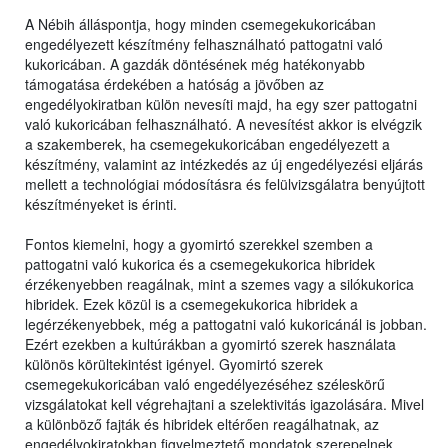
A Nébih álláspontja, hogy minden csemegekukoricában
engedélyezett készítmény felhasználható pattogatni való
kukoricában. A gazdák döntésének még hatékonyabb
támogatása érdekében a hatóság a jövőben az
engedélyokiratban külön nevesíti majd, ha egy szer pattogatni
való kukoricában felhasználható. A nevesítést akkor is elvégzik
a szakemberek, ha csemegekukoricában engedélyezett a
készítmény, valamint az intézkedés az új engedélyezési eljárás
mellett a technológiai módosításra és felülvizsgálatra benyújtott
készítményeket is érinti.
Fontos kiemelni, hogy a gyomirtó szerekkel szemben a
pattogatni való kukorica és a csemegekukorica hibridek
érzékenyebben reagálnak, mint a szemes vagy a silókukorica
hibridek. Ezek közül is a csemegekukorica hibridek a
legérzékenyebbek, még a pattogatni való kukoricánál is jobban.
Ezért ezekben a kultúrákban a gyomirtó szerek használata
különös körültekintést igényel. Gyomirtó szerek
csemegekukoricában való engedélyezéséhez széleskörű
vizsgálatokat kell végrehajtani a szelektivitás igazolására. Mivel
a különböző fajták és hibridek eltérően reagálhatnak, az
engedélyokiratokban figyelmeztető mondatok szerepelnek,