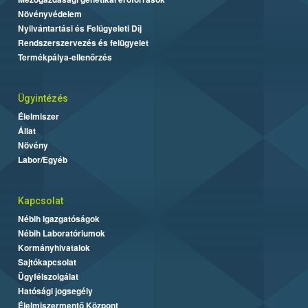
Növényvédelem
Nyilvántartási és Felügyeleti Díj
Rendszerszervezés és felügyelet
Termékpálya-ellenőrzés
Ügyintézés
Élelmiszer
Állat
Növény
Labor/Egyéb
Kapcsolat
Nébih Igazgatóságok
Nébih Laboratóriumok
Kormányhivatalok
Sajtókapcsolat
Ügyfélszolgálat
Hatósági jogsegély
Élelmiszermentő Központ