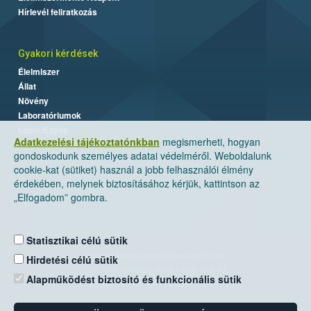
Hírlevél feliratkozás
Gyakori kérdések
Élelmiszer
Állat
Növény
Laboratóriumok
Labor/Egyéb
Adatkezelési tájékoztatónkban
megismerheti, hogyan
gondoskodunk személyes adatai védelméről. Weboldalunk
cookie-kat (sütiket) használ a jobb felhasználói élmény
érdekében, melynek biztosításához kérjük, kattintson az
„Elfogadom” gombra.
Statisztikai célú sütik
Nemzeti Élelmiszerlánc-biztonsági Hivatal
Hirdetési célú sütik
Cím: 1024 Budapest, Keleti Károly utca. 24.
Alapműködést biztosító és funkcionális sütik
Levelezési cím: 1525 Budapest. Pf. 30.