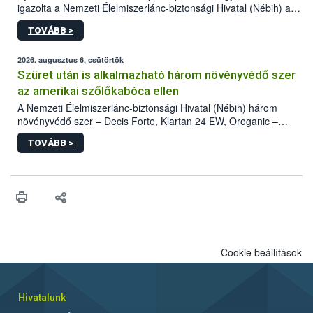
igazolta a Nemzeti Élelmiszerlánc-biztonsági Hivatal (Nébih) a
kőrisrontó karcsúdíszbogár (Agrilus planipennis) jelenlétét. A
TOVÁBB >
kártevőt nem csak színcsapdában találták meg, de már fertőzött
fában is azonosították. A növényvédelmi szakemberek folytatják
az intenzív felderítést, emellett az intézkedéseket a szlovák
2026. augusztus 6, csütörtök
hatósággal is összehangolják a terjedés megállítása érdekében.
Szüret után is alkalmazható három növényvédő szer
az amerikai szőlőkabóca ellen
A Nemzeti Élelmiszerlánc-biztonsági Hivatal (Nébih) három
növényvédő szer – Decis Forte, Klartan 24 EW, Oroganic –
engedélyokiratát módosította, így azok a szüretet követően,
TOVÁBB >
egészen a vesszőérettség (BBCH 91) stádiumáig
felhasználhatóak a szőlőben. A kiterjesztések célja, hogy a korai
érésű szőlőkben is legyen lehetőség a károsító elleni további
védekezésre. Az Oroganic készítmény kis kiszerelésben kiskerti
felhasználók számára is elérhető és ökológiai termesztésben is
engedélyezett.
Cookie beállítások
Hivatalunk