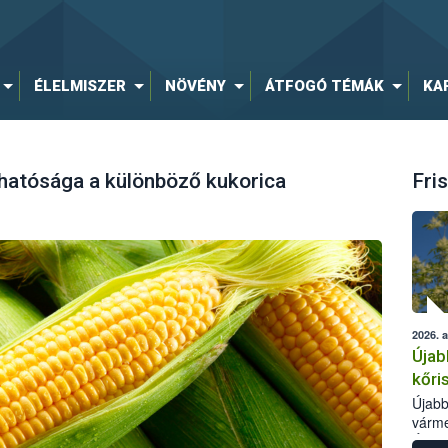
ÉLELMISZER
NÖVÉNY
ÁTFOGÓ TÉMÁK
KA
atósága a különböző kukorica
Fris
2026. 
Újab
kőri
Újabb
várme
Élelm