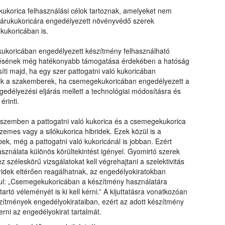
ukorica felhasználási célok tartoznak, amelyeket nem
 árukukoricára engedélyezett növényvédő szerek
kukoricában is.
ukoricában engedélyezett készítmény felhasználható
ntésének még hatékonyabb támogatása érdekében a hatóság
ti majd, ha egy szer pattogatni való kukoricában
gzik a szakemberek, ha csemegekukoricában engedélyezett a
gedélyezési eljárás mellett a technológiai módosításra és
érinti.
 szemben a pattogatni való kukorica és a csemegekukorica
emes vagy a silókukorica hibridek. Ezek közül is a
k, még a pattogatni való kukoricánál is jobban. Ezért
sználata különös körültekintést igényel. Gyomirtó szerek
zéleskörű vizsgálatokat kell végrehajtani a szelektivitás
bridek eltérően reagálhatnak, az engedélyokiratokban
ul: „Csemegekukoricában a készítmény használatára
artó véleményét is ki kell kérni.” A kijuttatásra vonatkozóan
szítmények engedélyokirataiban, ezért az adott készítmény
rni az engedélyokirat tartalmát.