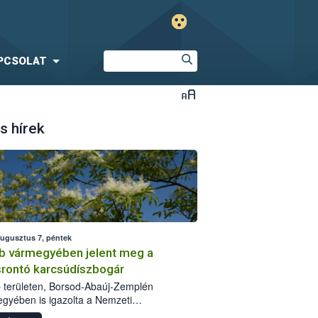
PCSOLAT
s hírek
augusztus 7, péntek
b vármegyében jelent meg a
srontó karcsúdíszbogár
 területen, Borsod-Abaúj-Zemplén
gyében is igazolta a Nemzeti
iszerlánc-biztonsági Hivatal (Nébih) a