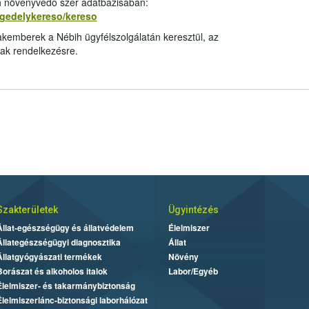
ih növényvédő szer adatbázisában:
ngedelykereso/kereso
kemberek a Nébih ügyfélszolgálatán keresztül, az
ak rendelkezésre.
Szakterületek
Ügyintézés
Állat-egészségügy és állatvédelem
Élelmiszer
Állategészségügyi diagnosztika
Állat
Állatgyógyászati termékek
Növény
Borászat és alkoholos italok
Labor/Egyéb
Élelmiszer- és takarmánybiztonság
Élelmiszerlánc-biztonsági laborhálózat