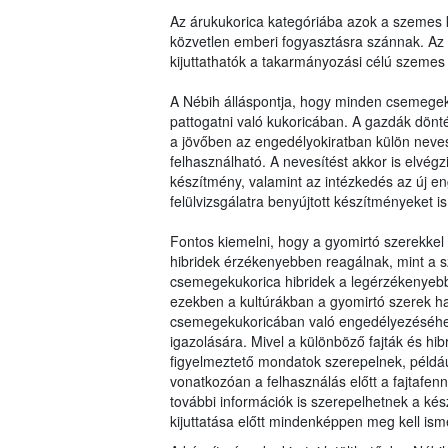
Az árukukorica kategóriába azok a szemes k
közvetlen emberi fogyasztásra szánnak. Az
kijuttathatók a takarmányozási célú szemes 
A Nébih álláspontja, hogy minden csemegek
pattogatni való kukoricában. A gazdák dö
a jövőben az engedélyokiratban külön nevesí
felhasználható. A nevesítést akkor is elvé
készítmény, valamint az intézkedés az új en
felülvizsgálatra benyújtott készítményeket is 
Fontos kiemelni, hogy a gyomirtó szerekkel
hibridek érzékenyebben reagálnak, mint a sz
csemegekukorica hibridek a legérzékenyebbe
ezekben a kultúrákban a gyomirtó szerek ha
csemegekukoricában való engedélyezéséhez s
igazolására. Mivel a különböző fajták és hi
figyelmeztető mondatok szerepelnek, példá
vonatkozóan a felhasználás előtt a fajtafennt
további információk is szerepelhetnek a ké
kijuttatása előtt mindenképpen meg kell isme