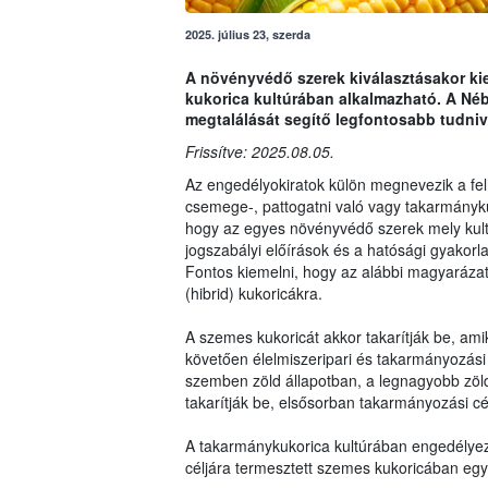
2025. július 23, szerda
A növényvédő szerek kiválasztásakor kie
kukorica kultúrában alkalmazható. A Néb
megtalálását segítő legfontosabb tudniv
Frissítve: 2025.08.05.
Az engedélyokiratok külön megnevezik a fel
csemege-, pattogatni való vagy takarmány
hogy az egyes növényvédő szerek mely kult
jogszabályi előírások és a hatósági gyakorla
Fontos kiemelni, hogy az alábbi magyarázat 
(hibrid) kukoricákra.
A szemes kukoricát akkor takarítják be, am
követően élelmiszeripari és takarmányozási 
szemben zöld állapotban, a legnagyobb zöl
takarítják be, elsősorban takarmányozási cé
A takarmánykukorica kultúrában engedélyez
céljára termesztett szemes kukoricában eg