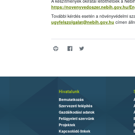
A készítmények okiratai letölthetőek a Néb
https://novenyvedoszer.nebih.gov.hu/E
További kérdés esetén a növényvédelmi sza
ugyfelszolgalat@nebih.gov.hu
címen álln
Hivatalunk
Bemutatkozás
Szervezeti felépítés
Gazdálkodási adatok
Felügyeleti szervünk
Projektek
Kapcsolódó linkek