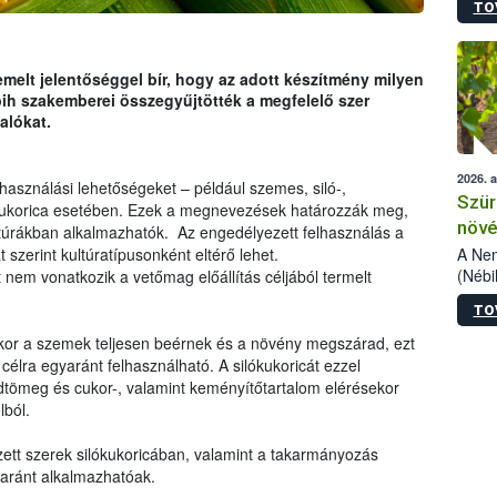
TO
kőris
jelen
talál
azono
melt jelentőséggel bír, hogy az adott készítmény milyen
folyta
ih szakemberei összegyűjtötték a megfelelő szer
intéz
alókat.
össze
érdek
2026. 
használási lehetőségeket – például szemes, siló-,
Szür
kukorica esetében. Ezek a megnevezések határozzák meg,
növé
úrákban alkalmazhatók. Az engedélyezett felhasználás a
szől
A Nem
t szerint kultúratípusonként eltérő lehet.
(Nébi
nem vonatkozik a vetőmag előállítás céljából termelt
Klart
TO
módos
egész
ikor a szemek teljesen beérnek és a növény megszárad, ezt
felha
célra egyaránt felhasználható. A silókukoricát ezzel
célja
dtömeg és cukor-, valamint keményítőtartalom elérésekor
lehet
lból.
Az Or
felha
ett szerek silókukoricában, valamint a takarmányozás
terme
yaránt alkalmazhatóak.