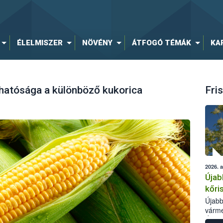
ÉLELMISZER
NÖVÉNY
ÁTFOGÓ TÉMÁK
KA
atósága a különböző kukorica
Fris
2026. 
Újab
kőri
Újabb
várme
Élelm