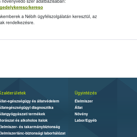
ih növényvédő szer adatbázisában:
ngedelykereso/kereso
kemberek a Nébih ügyfélszolgálatán keresztül, az
ak rendelkezésre.
Szakterületek
Ügyintézés
Állat-egészségügy és állatvédelem
Élelmiszer
Állategészségügyi diagnosztika
Állat
Állatgyógyászati termékek
Növény
Borászat és alkoholos italok
Labor/Egyéb
Élelmiszer- és takarmánybiztonság
Élelmiszerlánc-biztonsági laborhálózat