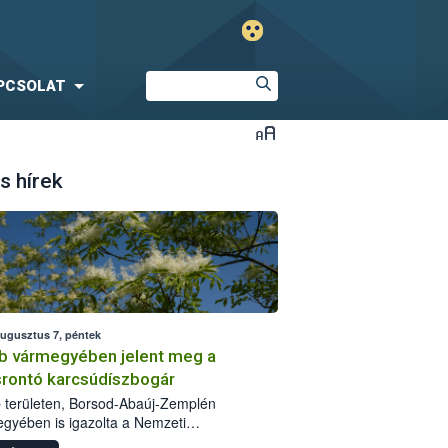
PCSOLAT
s hírek
augusztus 7, péntek
b vármegyében jelent meg a
srontó karcsúdíszbogár
 területen, Borsod-Abaúj-Zemplén
gyében is igazolta a Nemzeti
iszerlánc-biztonsági Hivatal (Nébih) a