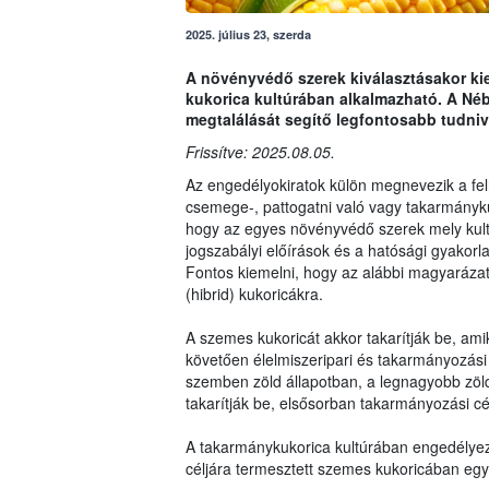
2025. július 23, szerda
A növényvédő szerek kiválasztásakor kie
kukorica kultúrában alkalmazható. A Néb
megtalálását segítő legfontosabb tudniv
Frissítve: 2025.08.05.
Az engedélyokiratok külön megnevezik a fel
csemege-, pattogatni való vagy takarmány
hogy az egyes növényvédő szerek mely kult
jogszabályi előírások és a hatósági gyakorla
Fontos kiemelni, hogy az alábbi magyarázat 
(hibrid) kukoricákra.
A szemes kukoricát akkor takarítják be, am
követően élelmiszeripari és takarmányozási 
szemben zöld állapotban, a legnagyobb zöl
takarítják be, elsősorban takarmányozási cé
A takarmánykukorica kultúrában engedélyez
céljára termesztett szemes kukoricában eg