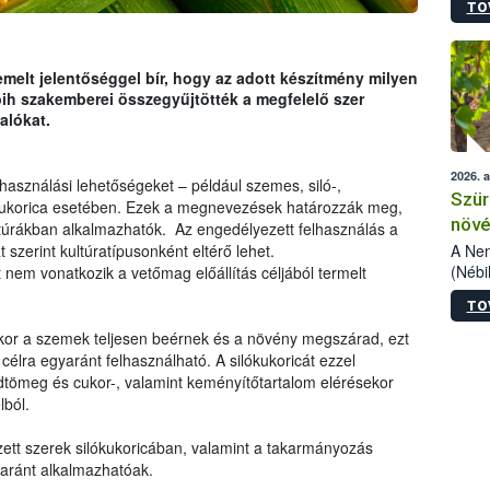
TO
kőris
jelen
talál
azono
melt jelentőséggel bír, hogy az adott készítmény milyen
folyta
ih szakemberei összegyűjtötték a megfelelő szer
intéz
alókat.
össze
érdek
2026. 
használási lehetőségeket – például szemes, siló-,
Szür
kukorica esetében. Ezek a megnevezések határozzák meg,
növé
úrákban alkalmazhatók. Az engedélyezett felhasználás a
szől
A Nem
t szerint kultúratípusonként eltérő lehet.
(Nébi
nem vonatkozik a vetőmag előállítás céljából termelt
Klart
TO
módos
egész
ikor a szemek teljesen beérnek és a növény megszárad, ezt
felha
célra egyaránt felhasználható. A silókukoricát ezzel
célja
dtömeg és cukor-, valamint keményítőtartalom elérésekor
lehet
lból.
Az Or
felha
ett szerek silókukoricában, valamint a takarmányozás
terme
yaránt alkalmazhatóak.