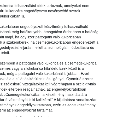
ukorica felhasználási célok tartoznak, amelyeket nem
 árukukoricára engedélyezett növényvédő szerek
kukoricában is.
ukoricában engedélyezett készítmény felhasználható
ntésének még hatékonyabb támogatása érdekében a hatóság
ti majd, ha egy szer pattogatni való kukoricában
gzik a szakemberek, ha csemegekukoricában engedélyezett a
gedélyezési eljárás mellett a technológiai módosításra és
érinti.
 szemben a pattogatni való kukorica és a csemegekukorica
emes vagy a silókukorica hibridek. Ezek közül is a
k, még a pattogatni való kukoricánál is jobban. Ezért
sználata különös körültekintést igényel. Gyomirtó szerek
zéleskörű vizsgálatokat kell végrehajtani a szelektivitás
bridek eltérően reagálhatnak, az engedélyokiratokban
ul: „Csemegekukoricában a készítmény használatára
artó véleményét is ki kell kérni.” A kijuttatásra vonatkozóan
szítmények engedélyokirataiban, ezért az adott készítmény
rni az engedélyokirat tartalmát.