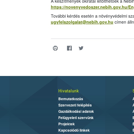
A készítmények okiratai letölthetőek a Néb
https://novenyvedoszer.nebih.gov.hu/E
További kérdés esetén a növényvédelmi sza
ugyfelszolgalat@nebih.gov.hu
címen álln
Hivatalunk
Bemutatkozás
Szervezeti felépítés
Gazdálkodási adatok
Felügyeleti szervünk
Projektek
Kapcsolódó linkek