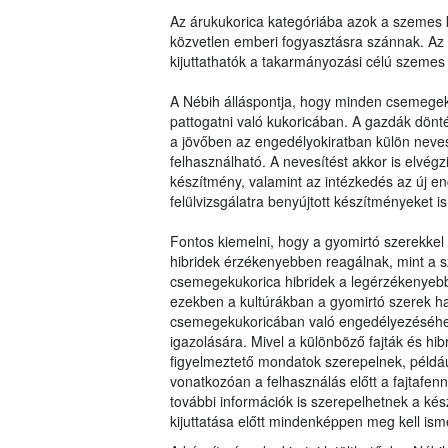
Az árukukorica kategóriába azok a szemes k
közvetlen emberi fogyasztásra szánnak. Az
kijuttathatók a takarmányozási célú szemes 
A Nébih álláspontja, hogy minden csemegek
pattogatni való kukoricában. A gazdák dö
a jövőben az engedélyokiratban külön nevesí
felhasználható. A nevesítést akkor is elvé
készítmény, valamint az intézkedés az új en
felülvizsgálatra benyújtott készítményeket is 
Fontos kiemelni, hogy a gyomirtó szerekkel
hibridek érzékenyebben reagálnak, mint a sz
csemegekukorica hibridek a legérzékenyebbe
ezekben a kultúrákban a gyomirtó szerek ha
csemegekukoricában való engedélyezéséhez s
igazolására. Mivel a különböző fajták és hi
figyelmeztető mondatok szerepelnek, példá
vonatkozóan a felhasználás előtt a fajtafennt
további információk is szerepelhetnek a ké
kijuttatása előtt mindenképpen meg kell isme