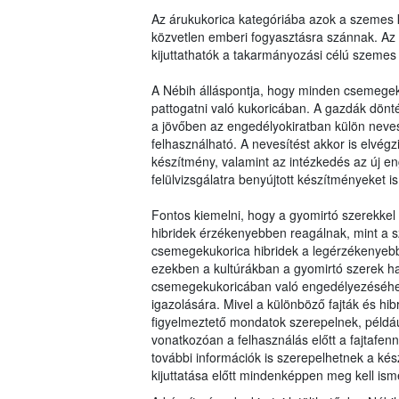
Az árukukorica kategóriába azok a szemes k
közvetlen emberi fogyasztásra szánnak. Az
kijuttathatók a takarmányozási célú szemes 
A Nébih álláspontja, hogy minden csemegek
pattogatni való kukoricában. A gazdák dö
a jövőben az engedélyokiratban külön nevesí
felhasználható. A nevesítést akkor is elvé
készítmény, valamint az intézkedés az új en
felülvizsgálatra benyújtott készítményeket is 
Fontos kiemelni, hogy a gyomirtó szerekkel
hibridek érzékenyebben reagálnak, mint a sz
csemegekukorica hibridek a legérzékenyebbe
ezekben a kultúrákban a gyomirtó szerek ha
csemegekukoricában való engedélyezéséhez s
igazolására. Mivel a különböző fajták és hi
figyelmeztető mondatok szerepelnek, példá
vonatkozóan a felhasználás előtt a fajtafennt
további információk is szerepelhetnek a ké
kijuttatása előtt mindenképpen meg kell isme