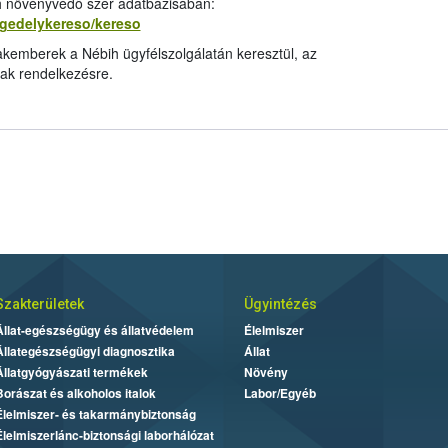
ih növényvédő szer adatbázisában:
ngedelykereso/kereso
kemberek a Nébih ügyfélszolgálatán keresztül, az
ak rendelkezésre.
Szakterületek
Ügyintézés
Állat-egészségügy és állatvédelem
Élelmiszer
Állategészségügyi diagnosztika
Állat
Állatgyógyászati termékek
Növény
Borászat és alkoholos italok
Labor/Egyéb
Élelmiszer- és takarmánybiztonság
Élelmiszerlánc-biztonsági laborhálózat