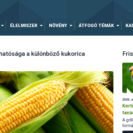
ÉLELMISZER
NÖVÉNY
ÁTFOGÓ TÉMÁK
KA
atósága a különböző kukorica
Fris
2026. 
Kert
taná
A gri
formá
romlá