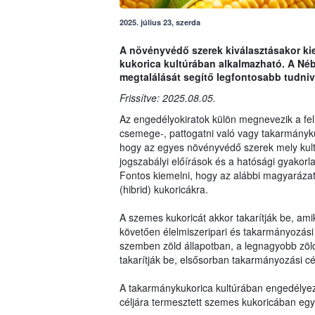
2025. július 23, szerda
A növényvédő szerek kiválasztásakor kie
kukorica kultúrában alkalmazható. A Néb
megtalálását segítő legfontosabb tudniv
Frissítve: 2025.08.05.
Az engedélyokiratok külön megnevezik a fel
csemege-, pattogatni való vagy takarmány
hogy az egyes növényvédő szerek mely kult
jogszabályi előírások és a hatósági gyakorla
Fontos kiemelni, hogy az alábbi magyarázat 
(hibrid) kukoricákra.
A szemes kukoricát akkor takarítják be, am
követően élelmiszeripari és takarmányozási 
szemben zöld állapotban, a legnagyobb zöl
takarítják be, elsősorban takarmányozási cé
A takarmánykukorica kultúrában engedélyez
céljára termesztett szemes kukoricában eg