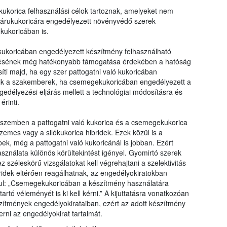
ukorica felhasználási célok tartoznak, amelyeket nem
 árukukoricára engedélyezett növényvédő szerek
kukoricában is.
ukoricában engedélyezett készítmény felhasználható
ntésének még hatékonyabb támogatása érdekében a hatóság
ti majd, ha egy szer pattogatni való kukoricában
gzik a szakemberek, ha csemegekukoricában engedélyezett a
gedélyezési eljárás mellett a technológiai módosításra és
érinti.
 szemben a pattogatni való kukorica és a csemegekukorica
emes vagy a silókukorica hibridek. Ezek közül is a
k, még a pattogatni való kukoricánál is jobban. Ezért
sználata különös körültekintést igényel. Gyomirtó szerek
zéleskörű vizsgálatokat kell végrehajtani a szelektivitás
bridek eltérően reagálhatnak, az engedélyokiratokban
ul: „Csemegekukoricában a készítmény használatára
artó véleményét is ki kell kérni.” A kijuttatásra vonatkozóan
szítmények engedélyokirataiban, ezért az adott készítmény
rni az engedélyokirat tartalmát.