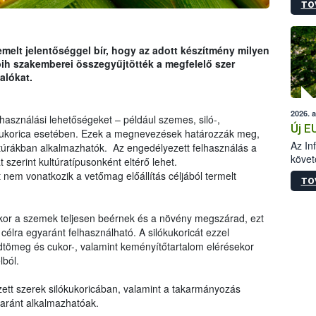
TO
szapo
sütög
techni
alapa
melt jelentőséggel bír, hogy az adott készítmény milyen
higié
ih szakemberei összegyűjtötték a megfelelő szer
hőkez
alókat.
tárol
Hivat
2026. 
a biz
használási lehetőségeket – például szemes, siló-,
Új E
kukorica esetében. Ezek a megnevezések határozzák meg,
Az In
úrákban alkalmazhatók. Az engedélyezett felhasználás a
követ
t szerint kultúratípusonként eltérő lehet.
szere
nem vonatkozik a vetőmag előállítás céljából termelt
TO
ikor a szemek teljesen beérnek és a növény megszárad, ezt
célra egyaránt felhasználható. A silókukoricát ezzel
dtömeg és cukor-, valamint keményítőtartalom elérésekor
lból.
ett szerek silókukoricában, valamint a takarmányozás
yaránt alkalmazhatóak.