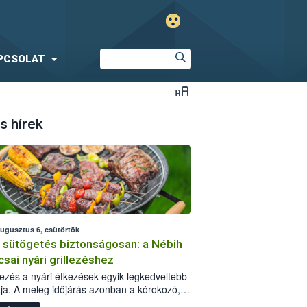
PCSOLAT
s hírek
augusztus 6, csütörtök
i sütögetés biztonságosan: a Nébih
csai nyári grillezéshez
llezés a nyári étkezések egyik legkedveltebb
ja. A meleg időjárás azonban a kórokozó,
st okozó baktériumok gyorsabb