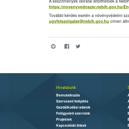
A készítmények okiratai letölthetőek a Néb
https://novenyvedoszer.nebih.gov.hu/E
További kérdés esetén a növényvédelmi sza
ugyfelszolgalat@nebih.gov.hu
címen álln
Hivatalunk
Bemutatkozás
Szervezeti felépítés
Gazdálkodási adatok
Felügyeleti szervünk
Projektek
Kapcsolódó linkek