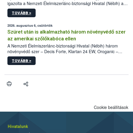
igazolta a Nemzeti Élelmiszerlánc-biztonsági Hivatal (Nébih) a
kőrisrontó karcsúdíszbogár (Agrilus planipennis) jelenlétét. A
TOVÁBB >
kártevőt nem csak színcsapdában találták meg, de már fertőzött
fában is azonosították. A növényvédelmi szakemberek folytatják
az intenzív felderítést, emellett az intézkedéseket a szlovák
2026. augusztus 6, csütörtök
hatósággal is összehangolják a terjedés megállítása érdekében.
Szüret után is alkalmazható három növényvédő szer
az amerikai szőlőkabóca ellen
A Nemzeti Élelmiszerlánc-biztonsági Hivatal (Nébih) három
növényvédő szer – Decis Forte, Klartan 24 EW, Oroganic –
engedélyokiratát módosította, így azok a szüretet követően,
TOVÁBB >
egészen a vesszőérettség (BBCH 91) stádiumáig
felhasználhatóak a szőlőben. A kiterjesztések célja, hogy a korai
érésű szőlőkben is legyen lehetőség a károsító elleni további
védekezésre. Az Oroganic készítmény kis kiszerelésben kiskerti
felhasználók számára is elérhető és ökológiai termesztésben is
engedélyezett.
Cookie beállítások
Hivatalunk