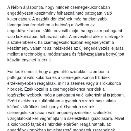
A Nébih álláspontja, hogy minden csemegekukoricában
engedélyezett készítmény felhasználható pattogatni való
kukoricában. A gazdák döntésének még hatékonyabb
támogatása érdekében a hatóság a jövőben az
engedélyokiratban külön nevesíti majd, ha egy szer pattogatni
való kukoricában felhasználható. A nevesítést akkor is elvégzik
a szakemberek, ha csemegekukoricában engedélyezett a
készítmény, valamint az intézkedés az új engedélyezési eljárás
mellett a technológiai módosításra és felülvizsgálatra benyújtott
készítményeket is érinti.
Fontos kiemelni, hogy a gyomirtó szerekkel szemben a
pattogatni való kukorica és a csemegekukorica hibridek
érzékenyebben reagálnak, mint a szemes vagy a silókukorica
hibridek. Ezek közül is a csemegekukorica hibridek a
legérzékenyebbek, még a pattogatni való kukoricánál is jobban.
Ezért ezekben a kultúrákban a gyomirtó szerek használata
különös körültekintést igényel. Gyomirtó szerek
csemegekukoricában való engedélyezéséhez széleskörű
vizsgálatokat kell végrehajtani a szelektivitás igazolására. Mivel
a különböző fajták és hibridek eltérően reagálhatnak, az
engedélyokiratokban figyelmeztető mondatok szerepelnek,