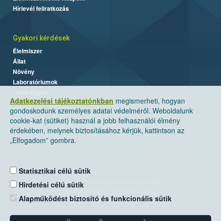
Hírlevél feliratkozás
Gyakori kérdések
Élelmiszer
Állat
Növény
Laboratóriumok
Labor/Egyéb
Adatkezelési tájékoztatónkban
megismerheti, hogyan
gondoskodunk személyes adatai védelméről. Weboldalunk
cookie-kat (sütiket) használ a jobb felhasználói élmény
érdekében, melynek biztosításához kérjük, kattintson az
„Elfogadom” gombra.
Statisztikai célú sütik
Nemzeti Élelmiszerlánc-biztonsági Hivatal
Hirdetési célú sütik
Cím: 1024 Budapest, Keleti Károly utca. 24.
Alapműködést biztosító és funkcionális sütik
Levelezési cím: 1525 Budapest. Pf. 30.