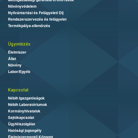
Növényvédelem
Nyilvántartási és Felügyeleti Díj
Rendszerszervezés és felügyelet
Termékpálya-ellenőrzés
Ügyintézés
Élelmiszer
Állat
Növény
Labor/Egyéb
Kapcsolat
Nébih Igazgatóságok
Nébih Laboratóriumok
Kormányhivatalok
Sajtókapcsolat
Ügyfélszolgálat
Hatósági jogsegély
Élelmiszermentő Központ