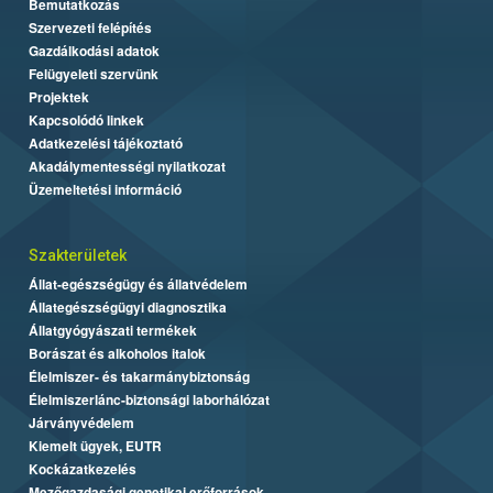
Bemutatkozás
Szervezeti felépítés
Gazdálkodási adatok
Felügyeleti szervünk
Projektek
Kapcsolódó linkek
Adatkezelési tájékoztató
Akadálymentességi nyilatkozat
Üzemeltetési információ
Szakterületek
Állat-egészségügy és állatvédelem
Állategészségügyi diagnosztika
Állatgyógyászati termékek
Borászat és alkoholos italok
Élelmiszer- és takarmánybiztonság
Élelmiszerlánc-biztonsági laborhálózat
Járványvédelem
Kiemelt ügyek, EUTR
Kockázatkezelés
Mezőgazdasági genetikai erőforrások