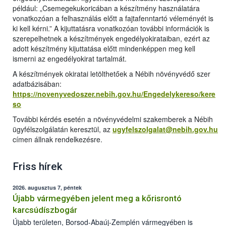
például: „Csemegekukoricában a készítmény használatára
vonatkozóan a felhasználás előtt a fajtafenntartó véleményét is
ki kell kérni.” A kijuttatásra vonatkozóan további információk is
szerepelhetnek a készítmények engedélyokirataiban, ezért az
adott készítmény kijuttatása előtt mindenképpen meg kell
ismerni az engedélyokirat tartalmát.
A készítmények okiratai letölthetőek a Nébih növényvédő szer
adatbázisában:
https://novenyvedoszer.nebih.gov.hu/Engedelykereso/kere
so
További kérdés esetén a növényvédelmi szakemberek a Nébih
ügyfélszolgálatán keresztül, az
ugyfelszolgalat@nebih.gov.hu
címen állnak rendelkezésre.
Friss hírek
2026. augusztus 7, péntek
Újabb vármegyében jelent meg a kőrisrontó
karcsúdíszbogár
Újabb területen, Borsod-Abaúj-Zemplén vármegyében is