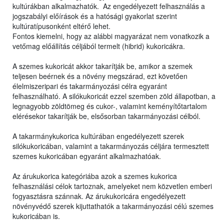
kultúrákban alkalmazhatók. Az engedélyezett felhasználás a
jogszabályi előírások és a hatósági gyakorlat szerint
kultúratípusonként eltérő lehet.
Fontos kiemelni, hogy az alábbi magyarázat nem vonatkozik a
vetőmag előállítás céljából termelt (hibrid) kukoricákra.
A szemes kukoricát akkor takarítják be, amikor a szemek
teljesen beérnek és a növény megszárad, ezt követően
élelmiszeripari és takarmányozási célra egyaránt
felhasználható. A silókukoricát ezzel szemben zöld állapotban, a
legnagyobb zöldtömeg és cukor-, valamint keményítőtartalom
elérésekor takarítják be, elsősorban takarmányozási célból.
A takarmánykukorica kultúrában engedélyezett szerek
silókukoricában, valamint a takarmányozás céljára termesztett
szemes kukoricában egyaránt alkalmazhatóak.
Az árukukorica kategóriába azok a szemes kukorica
felhasználási célok tartoznak, amelyeket nem közvetlen emberi
fogyasztásra szánnak. Az árukukoricára engedélyezett
növényvédő szerek kijuttathatók a takarmányozási célú szemes
kukoricában is.