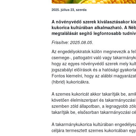
2025. július 23, szerda
A növényvédő szerek kiválasztásakor kie
kukorica kultúrában alkalmazható. A Néb
megtalálását segítő legfontosabb tudniv
Frissítve: 2025.08.05.
Az engedélyokiratok külön megnevezik a fel
csemege-, pattogatni való vagy takarmány
hogy az egyes növényvédő szerek mely kult
jogszabályi előírások és a hatósági gyakorla
Fontos kiemelni, hogy az alábbi magyarázat 
(hibrid) kukoricákra.
A szemes kukoricát akkor takarítják be, am
követően élelmiszeripari és takarmányozási 
szemben zöld állapotban, a legnagyobb zöl
takarítják be, elsősorban takarmányozási cé
A takarmánykukorica kultúrában engedélyez
céljára termesztett szemes kukoricában eg