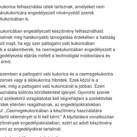
ukorica felhasználási célok tartoznak, amelyeket nem
 árukukoricára engedélyezett növényvédő szerek
kukoricában is.
ukoricában engedélyezett készítmény felhasználható
ntésének még hatékonyabb támogatása érdekében a hatóság
ti majd, ha egy szer pattogatni való kukoricában
gzik a szakemberek, ha csemegekukoricában engedélyezett a
gedélyezési eljárás mellett a technológiai módosításra és
érinti.
 szemben a pattogatni való kukorica és a csemegekukorica
emes vagy a silókukorica hibridek. Ezek közül is a
k, még a pattogatni való kukoricánál is jobban. Ezért
sználata különös körültekintést igényel. Gyomirtó szerek
zéleskörű vizsgálatokat kell végrehajtani a szelektivitás
bridek eltérően reagálhatnak, az engedélyokiratokban
ul: „Csemegekukoricában a készítmény használatára
artó véleményét is ki kell kérni.” A kijuttatásra vonatkozóan
szítmények engedélyokirataiban, ezért az adott készítmény
rni az engedélyokirat tartalmát.