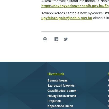
A készítmények okiratai letölthetőek a Néb
https://novenyvedoszer.nebih.gov.hu/E
További kérdés esetén a növényvédelmi sza
ugyfelszolgalat@nebih.gov.hu
címen álln
Hivatalunk
Bemutatkozás
Szervezeti felépítés
Gazdálkodási adatok
Felügyeleti szervünk
Projektek
Kapcsolódó linkek