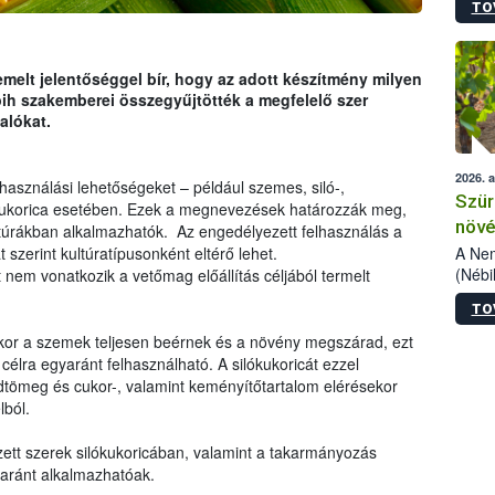
TO
kőris
jelen
talál
azono
melt jelentőséggel bír, hogy az adott készítmény milyen
folyta
ih szakemberei összegyűjtötték a megfelelő szer
intéz
alókat.
össze
érdek
2026. 
használási lehetőségeket – például szemes, siló-,
Szür
kukorica esetében. Ezek a megnevezések határozzák meg,
növé
úrákban alkalmazhatók. Az engedélyezett felhasználás a
szől
A Nem
t szerint kultúratípusonként eltérő lehet.
(Nébi
nem vonatkozik a vetőmag előállítás céljából termelt
Klart
TO
módos
egész
ikor a szemek teljesen beérnek és a növény megszárad, ezt
felha
célra egyaránt felhasználható. A silókukoricát ezzel
célja
dtömeg és cukor-, valamint keményítőtartalom elérésekor
lehet
lból.
Az Or
felha
ett szerek silókukoricában, valamint a takarmányozás
terme
yaránt alkalmazhatóak.