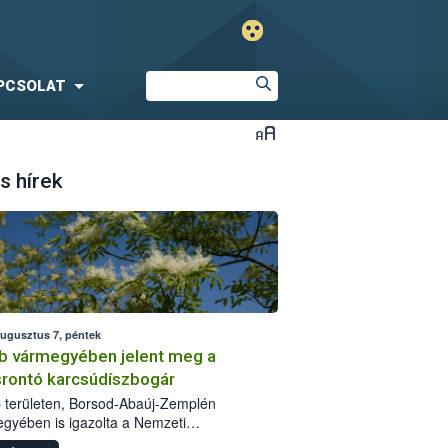
PCSOLAT
s hírek
augusztus 7, péntek
b vármegyében jelent meg a
srontó karcsúdíszbogár
 területen, Borsod-Abaúj-Zemplén
gyében is igazolta a Nemzeti
iszerlánc-biztonsági Hivatal (Nébih) a