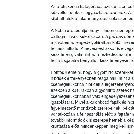
Az árukukorica kategóriába azok a szemes k
közvetlen emberi fogyasztásra szánnak. Az
kijuttathatók a takarmányozási célú szemes 
A Nébih álláspontja, hogy minden csemegek
pattogatni való kukoricában. A gazdák dö
a jövőben az engedélyokiratban külön nevesí
felhasználható. A nevesítést akkor is elvé
készítmény, valamint az intézkedés az új en
felülvizsgálatra benyújtott készítményeket is 
Fontos kiemelni, hogy a gyomirtó szerekkel
hibridek érzékenyebben reagálnak, mint a sz
csemegekukorica hibridek a legérzékenyebbe
ezekben a kultúrákban a gyomirtó szerek ha
csemegekukoricában való engedélyezéséhez s
igazolására. Mivel a különböző fajták és hi
figyelmeztető mondatok szerepelnek, példá
vonatkozóan a felhasználás előtt a fajtafennt
további információk is szerepelhetnek a ké
kijuttatása előtt mindenképpen meg kell isme