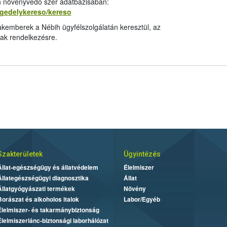
ih növényvédő szer adatbázisában:
ngedelykereso/kereso
kemberek a Nébih ügyfélszolgálatán keresztül, az
ak rendelkezésre.
Szakterületek
Ügyintézés
Állat-egészségügy és állatvédelem
Élelmiszer
Állategészségügyi diagnosztika
Állat
Állatgyógyászati termékek
Növény
Borászat és alkoholos italok
Labor/Egyéb
Élelmiszer- és takarmánybiztonság
Élelmiszerlánc-biztonsági laborhálózat