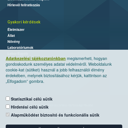
Hírlevél feliratkozás
Gyakori kérdések
Élelmiszer
Állat
Növény
Laboratóriumok
Labor/Egyéb
Adatkezelési tájékoztatónkban
megismerheti, hogyan
gondoskodunk személyes adatai védelméről. Weboldalunk
cookie-kat (sütiket) használ a jobb felhasználói élmény
érdekében, melynek biztosításához kérjük, kattintson az
„Elfogadom” gombra.
Statisztikai célú sütik
Nemzeti Élelmiszerlánc-biztonsági Hivatal
Hirdetési célú sütik
Cím: 1024 Budapest, Keleti Károly utca. 24.
Alapműködést biztosító és funkcionális sütik
Levelezési cím: 1525 Budapest. Pf. 30.