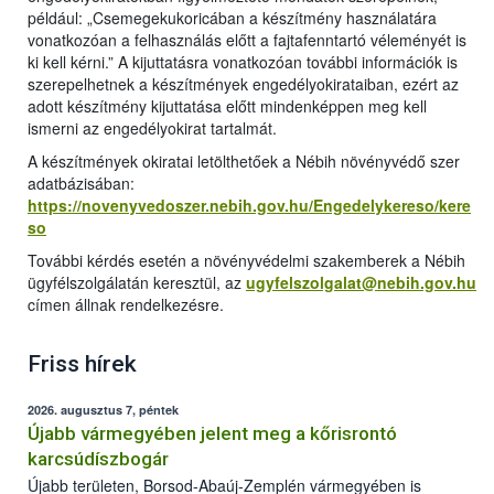
például: „Csemegekukoricában a készítmény használatára
vonatkozóan a felhasználás előtt a fajtafenntartó véleményét is
ki kell kérni.” A kijuttatásra vonatkozóan további információk is
szerepelhetnek a készítmények engedélyokirataiban, ezért az
adott készítmény kijuttatása előtt mindenképpen meg kell
ismerni az engedélyokirat tartalmát.
A készítmények okiratai letölthetőek a Nébih növényvédő szer
adatbázisában:
https://novenyvedoszer.nebih.gov.hu/Engedelykereso/kere
so
További kérdés esetén a növényvédelmi szakemberek a Nébih
ügyfélszolgálatán keresztül, az
ugyfelszolgalat@nebih.gov.hu
címen állnak rendelkezésre.
Friss hírek
2026. augusztus 7, péntek
Újabb vármegyében jelent meg a kőrisrontó
karcsúdíszbogár
Újabb területen, Borsod-Abaúj-Zemplén vármegyében is