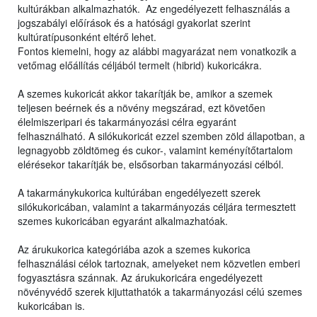
kultúrákban alkalmazhatók. Az engedélyezett felhasználás a
jogszabályi előírások és a hatósági gyakorlat szerint
kultúratípusonként eltérő lehet.
Fontos kiemelni, hogy az alábbi magyarázat nem vonatkozik a
vetőmag előállítás céljából termelt (hibrid) kukoricákra.
A szemes kukoricát akkor takarítják be, amikor a szemek
teljesen beérnek és a növény megszárad, ezt követően
élelmiszeripari és takarmányozási célra egyaránt
felhasználható. A silókukoricát ezzel szemben zöld állapotban, a
legnagyobb zöldtömeg és cukor-, valamint keményítőtartalom
elérésekor takarítják be, elsősorban takarmányozási célból.
A takarmánykukorica kultúrában engedélyezett szerek
silókukoricában, valamint a takarmányozás céljára termesztett
szemes kukoricában egyaránt alkalmazhatóak.
Az árukukorica kategóriába azok a szemes kukorica
felhasználási célok tartoznak, amelyeket nem közvetlen emberi
fogyasztásra szánnak. Az árukukoricára engedélyezett
növényvédő szerek kijuttathatók a takarmányozási célú szemes
kukoricában is.