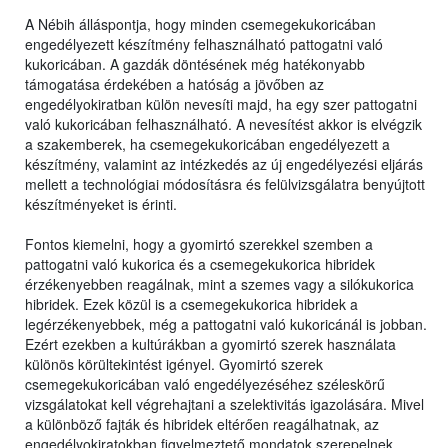
A Nébih álláspontja, hogy minden csemegekukoricában
engedélyezett készítmény felhasználható pattogatni való
kukoricában. A gazdák döntésének még hatékonyabb
támogatása érdekében a hatóság a jövőben az
engedélyokiratban külön nevesíti majd, ha egy szer pattogatni
való kukoricában felhasználható. A nevesítést akkor is elvégzik
a szakemberek, ha csemegekukoricában engedélyezett a
készítmény, valamint az intézkedés az új engedélyezési eljárás
mellett a technológiai módosításra és felülvizsgálatra benyújtott
készítményeket is érinti.
Fontos kiemelni, hogy a gyomirtó szerekkel szemben a
pattogatni való kukorica és a csemegekukorica hibridek
érzékenyebben reagálnak, mint a szemes vagy a silókukorica
hibridek. Ezek közül is a csemegekukorica hibridek a
legérzékenyebbek, még a pattogatni való kukoricánál is jobban.
Ezért ezekben a kultúrákban a gyomirtó szerek használata
különös körültekintést igényel. Gyomirtó szerek
csemegekukoricában való engedélyezéséhez széleskörű
vizsgálatokat kell végrehajtani a szelektivitás igazolására. Mivel
a különböző fajták és hibridek eltérően reagálhatnak, az
engedélyokiratokban figyelmeztető mondatok szerepelnek,