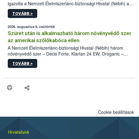
igazolta a Nemzeti Élelmiszerlánc-biztonsági Hivatal (Nébih) a
kőrisrontó karcsúdíszbogár (Agrilus planipennis) jelenlétét. A
TOVÁBB >
kártevőt nem csak színcsapdában találták meg, de már fertőzött
fában is azonosították. A növényvédelmi szakemberek folytatják
az intenzív felderítést, emellett az intézkedéseket a szlovák
2026. augusztus 6, csütörtök
hatósággal is összehangolják a terjedés megállítása érdekében.
Szüret után is alkalmazható három növényvédő szer
az amerikai szőlőkabóca ellen
A Nemzeti Élelmiszerlánc-biztonsági Hivatal (Nébih) három
növényvédő szer – Decis Forte, Klartan 24 EW, Oroganic –
engedélyokiratát módosította, így azok a szüretet követően,
TOVÁBB >
egészen a vesszőérettség (BBCH 91) stádiumáig
felhasználhatóak a szőlőben. A kiterjesztések célja, hogy a korai
érésű szőlőkben is legyen lehetőség a károsító elleni további
védekezésre. Az Oroganic készítmény kis kiszerelésben kiskerti
felhasználók számára is elérhető és ökológiai termesztésben is
engedélyezett.
Cookie beállítások
Hivatalunk