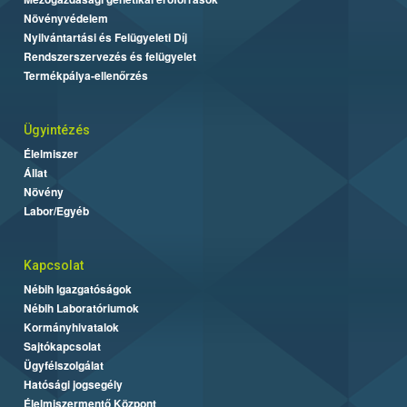
Növényvédelem
Nyilvántartási és Felügyeleti Díj
Rendszerszervezés és felügyelet
Termékpálya-ellenőrzés
Ügyintézés
Élelmiszer
Állat
Növény
Labor/Egyéb
Kapcsolat
Nébih Igazgatóságok
Nébih Laboratóriumok
Kormányhivatalok
Sajtókapcsolat
Ügyfélszolgálat
Hatósági jogsegély
Élelmiszermentő Központ