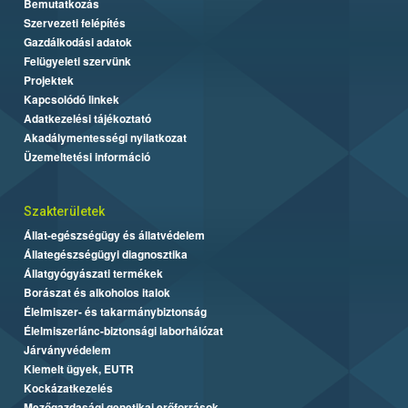
Bemutatkozás
Szervezeti felépítés
Gazdálkodási adatok
Felügyeleti szervünk
Projektek
Kapcsolódó linkek
Adatkezelési tájékoztató
Akadálymentességi nyilatkozat
Üzemeltetési információ
Szakterületek
Állat-egészségügy és állatvédelem
Állategészségügyi diagnosztika
Állatgyógyászati termékek
Borászat és alkoholos italok
Élelmiszer- és takarmánybiztonság
Élelmiszerlánc-biztonsági laborhálózat
Járványvédelem
Kiemelt ügyek, EUTR
Kockázatkezelés
Mezőgazdasági genetikai erőforrások