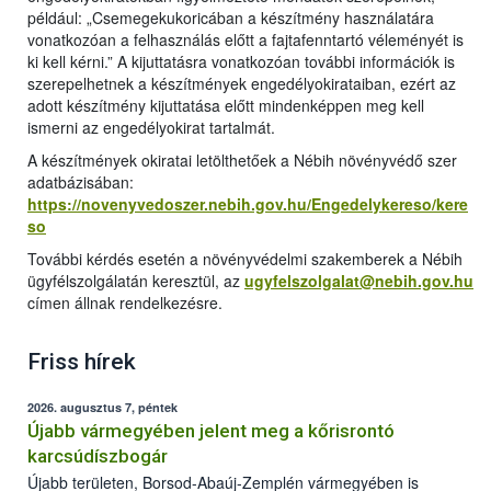
például: „Csemegekukoricában a készítmény használatára
vonatkozóan a felhasználás előtt a fajtafenntartó véleményét is
ki kell kérni.” A kijuttatásra vonatkozóan további információk is
szerepelhetnek a készítmények engedélyokirataiban, ezért az
adott készítmény kijuttatása előtt mindenképpen meg kell
ismerni az engedélyokirat tartalmát.
A készítmények okiratai letölthetőek a Nébih növényvédő szer
adatbázisában:
https://novenyvedoszer.nebih.gov.hu/Engedelykereso/kere
so
További kérdés esetén a növényvédelmi szakemberek a Nébih
ügyfélszolgálatán keresztül, az
ugyfelszolgalat@nebih.gov.hu
címen állnak rendelkezésre.
Friss hírek
2026. augusztus 7, péntek
Újabb vármegyében jelent meg a kőrisrontó
karcsúdíszbogár
Újabb területen, Borsod-Abaúj-Zemplén vármegyében is