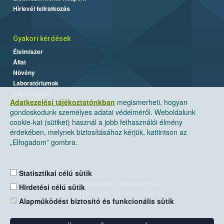
Hírlevél feliratkozás
Gyakori kérdések
Élelmiszer
Állat
Növény
Laboratóriumok
Labor/Egyéb
Adatkezelési tájékoztatónkban
megismerheti, hogyan
gondoskodunk személyes adatai védelméről. Weboldalunk
cookie-kat (sütiket) használ a jobb felhasználói élmény
érdekében, melynek biztosításához kérjük, kattintson az
„Elfogadom” gombra.
Statisztikai célú sütik
Nemzeti Élelmiszerlánc-biztonsági Hivatal
Hirdetési célú sütik
Cím: 1024 Budapest, Keleti Károly utca. 24.
Alapműködést biztosító és funkcionális sütik
Levelezési cím: 1525 Budapest. Pf. 30.