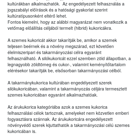
kultúrákban alkalmazhatók. Az engedélyezett felhasználás a
jogszabályi előírások és a hatósági gyakorlat szerint
kultúratípusonként eltérő lehet.
Fontos kiemelni, hogy az alábbi magyarázat nem vonatkozik a
vetőmag előállítás céljából termelt (hibrid) kukoricákra.
A szemes kukoricát akkor takarítják be, amikor a szemek
teljesen beérnek és a növény megszárad, ezt követően
élelmiszeripari és takarmányozási célra egyaránt
felhasználható. A silókukoricát ezzel szemben zöld állapotban, a
legnagyobb zöldtömeg és cukor-, valamint keményítőtartalom
elérésekor takarítják be, elsősorban takarmányozási célból.
A takarmánykukorica kultúrában engedélyezett szerek
silókukoricában, valamint a takarmányozás céljára termesztett
szemes kukoricában egyaránt alkalmazhatóak.
Az árukukorica kategóriába azok a szemes kukorica
felhasználási célok tartoznak, amelyeket nem közvetlen emberi
fogyasztásra szánnak. Az árukukoricára engedélyezett
növényvédő szerek kijuttathatók a takarmányozási célú szemes
kukoricában is.