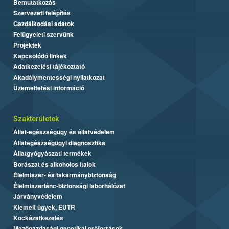
Bemutatkozás
Szervezeti felépítés
Gazdálkodási adatok
Felügyeleti szervünk
Projektek
Kapcsolódó linkek
Adatkezelési tájékoztató
Akadálymentességi nyilatkozat
Üzemeltetési információ
Szakterületek
Állat-egészségügy és állatvédelem
Állategészségügyi diagnosztika
Állatgyógyászati termékek
Borászat és alkoholos italok
Élelmiszer- és takarmánybiztonság
Élelmiszerlánc-biztonsági laborhálózat
Járványvédelem
Kiemelt ügyek, EUTR
Kockázatkezelés
Mezőgazdasági genetikai erőforrások