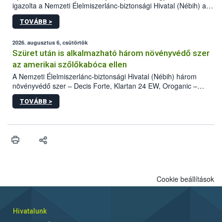
igazolta a Nemzeti Élelmiszerlánc-biztonsági Hivatal (Nébih) a
kőrisrontó karcsúdíszbogár (Agrilus planipennis) jelenlétét. A
TOVÁBB >
kártevőt nem csak színcsapdában találták meg, de már fertőzött
fában is azonosították. A növényvédelmi szakemberek folytatják
az intenzív felderítést, emellett az intézkedéseket a szlovák
2026. augusztus 6, csütörtök
hatósággal is összehangolják a terjedés megállítása érdekében.
Szüret után is alkalmazható három növényvédő szer
az amerikai szőlőkabóca ellen
A Nemzeti Élelmiszerlánc-biztonsági Hivatal (Nébih) három
növényvédő szer – Decis Forte, Klartan 24 EW, Oroganic –
engedélyokiratát módosította, így azok a szüretet követően,
TOVÁBB >
egészen a vesszőérettség (BBCH 91) stádiumáig
felhasználhatóak a szőlőben. A kiterjesztések célja, hogy a korai
érésű szőlőkben is legyen lehetőség a károsító elleni további
védekezésre. Az Oroganic készítmény kis kiszerelésben kiskerti
felhasználók számára is elérhető és ökológiai termesztésben is
engedélyezett.
Cookie beállítások
Hivatalunk