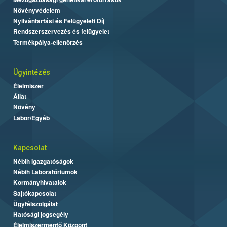
Növényvédelem
Nyilvántartási és Felügyeleti Díj
Rendszerszervezés és felügyelet
Termékpálya-ellenőrzés
Ügyintézés
Élelmiszer
Állat
Növény
Labor/Egyéb
Kapcsolat
Nébih Igazgatóságok
Nébih Laboratóriumok
Kormányhivatalok
Sajtókapcsolat
Ügyfélszolgálat
Hatósági jogsegély
Élelmiszermentő Központ