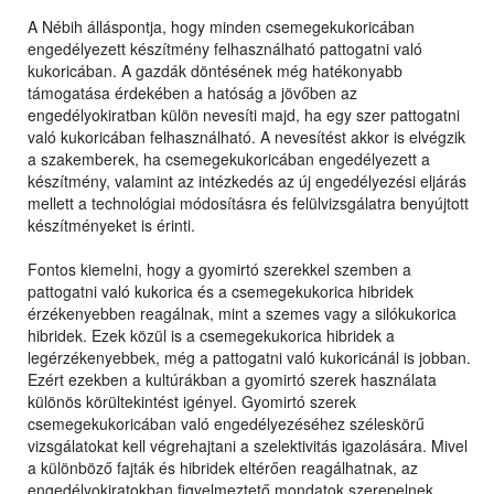
A Nébih álláspontja, hogy minden csemegekukoricában
engedélyezett készítmény felhasználható pattogatni való
kukoricában. A gazdák döntésének még hatékonyabb
támogatása érdekében a hatóság a jövőben az
engedélyokiratban külön nevesíti majd, ha egy szer pattogatni
való kukoricában felhasználható. A nevesítést akkor is elvégzik
a szakemberek, ha csemegekukoricában engedélyezett a
készítmény, valamint az intézkedés az új engedélyezési eljárás
mellett a technológiai módosításra és felülvizsgálatra benyújtott
készítményeket is érinti.
Fontos kiemelni, hogy a gyomirtó szerekkel szemben a
pattogatni való kukorica és a csemegekukorica hibridek
érzékenyebben reagálnak, mint a szemes vagy a silókukorica
hibridek. Ezek közül is a csemegekukorica hibridek a
legérzékenyebbek, még a pattogatni való kukoricánál is jobban.
Ezért ezekben a kultúrákban a gyomirtó szerek használata
különös körültekintést igényel. Gyomirtó szerek
csemegekukoricában való engedélyezéséhez széleskörű
vizsgálatokat kell végrehajtani a szelektivitás igazolására. Mivel
a különböző fajták és hibridek eltérően reagálhatnak, az
engedélyokiratokban figyelmeztető mondatok szerepelnek,