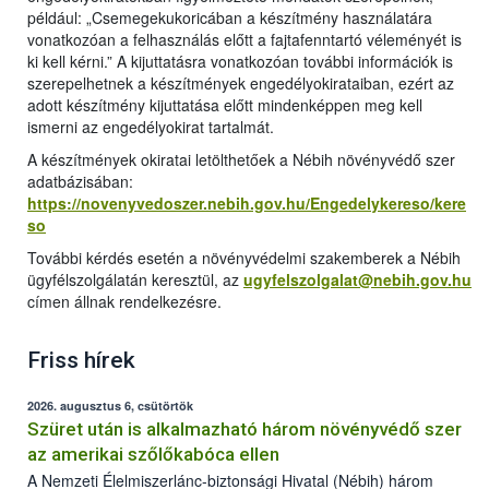
például: „Csemegekukoricában a készítmény használatára
vonatkozóan a felhasználás előtt a fajtafenntartó véleményét is
ki kell kérni.” A kijuttatásra vonatkozóan további információk is
szerepelhetnek a készítmények engedélyokirataiban, ezért az
adott készítmény kijuttatása előtt mindenképpen meg kell
ismerni az engedélyokirat tartalmát.
A készítmények okiratai letölthetőek a Nébih növényvédő szer
adatbázisában:
https://novenyvedoszer.nebih.gov.hu/Engedelykereso/kere
so
További kérdés esetén a növényvédelmi szakemberek a Nébih
ügyfélszolgálatán keresztül, az
ugyfelszolgalat@nebih.gov.hu
címen állnak rendelkezésre.
Friss hírek
2026. augusztus 6, csütörtök
Szüret után is alkalmazható három növényvédő szer
az amerikai szőlőkabóca ellen
A Nemzeti Élelmiszerlánc-biztonsági Hivatal (Nébih) három