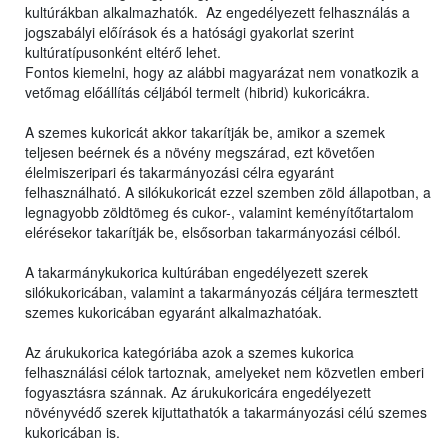
kultúrákban alkalmazhatók. Az engedélyezett felhasználás a
jogszabályi előírások és a hatósági gyakorlat szerint
kultúratípusonként eltérő lehet.
Fontos kiemelni, hogy az alábbi magyarázat nem vonatkozik a
vetőmag előállítás céljából termelt (hibrid) kukoricákra.
A szemes kukoricát akkor takarítják be, amikor a szemek
teljesen beérnek és a növény megszárad, ezt követően
élelmiszeripari és takarmányozási célra egyaránt
felhasználható. A silókukoricát ezzel szemben zöld állapotban, a
legnagyobb zöldtömeg és cukor-, valamint keményítőtartalom
elérésekor takarítják be, elsősorban takarmányozási célból.
A takarmánykukorica kultúrában engedélyezett szerek
silókukoricában, valamint a takarmányozás céljára termesztett
szemes kukoricában egyaránt alkalmazhatóak.
Az árukukorica kategóriába azok a szemes kukorica
felhasználási célok tartoznak, amelyeket nem közvetlen emberi
fogyasztásra szánnak. Az árukukoricára engedélyezett
növényvédő szerek kijuttathatók a takarmányozási célú szemes
kukoricában is.