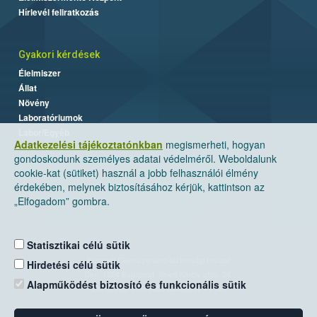
Hírlevél feliratkozás
Gyakori kérdések
Élelmiszer
Állat
Növény
Laboratóriumok
Labor/Egyéb
Adatkezelési tájékoztatónkban
megismerheti, hogyan
gondoskodunk személyes adatai védelméről. Weboldalunk
cookie-kat (sütiket) használ a jobb felhasználói élmény
érdekében, melynek biztosításához kérjük, kattintson az
„Elfogadom” gombra.
Statisztikai célú sütik
Nemzeti Élelmiszerlánc-biztonsági Hivatal
Hirdetési célú sütik
Cím: 1024 Budapest, Keleti Károly utca. 24.
Alapműködést biztosító és funkcionális sütik
Levelezési cím: 1525 Budapest. Pf. 30.