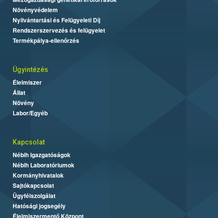
Növényvédelem
Nyilvántartási és Felügyeleti Díj
Rendszerszervezés és felügyelet
Termékpálya-ellenőrzés
Ügyintézés
Élelmiszer
Állat
Növény
Labor/Egyéb
Kapcsolat
Nébih Igazgatóságok
Nébih Laboratóriumok
Kormányhivatalok
Sajtókapcsolat
Ügyfélszolgálat
Hatósági jogsegély
Élelmiszermentő Központ