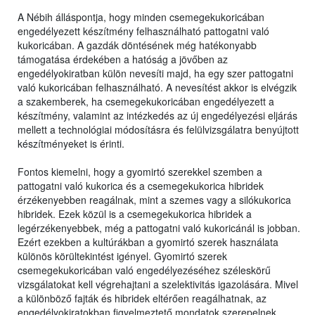
A Nébih álláspontja, hogy minden csemegekukoricában
engedélyezett készítmény felhasználható pattogatni való
kukoricában. A gazdák döntésének még hatékonyabb
támogatása érdekében a hatóság a jövőben az
engedélyokiratban külön nevesíti majd, ha egy szer pattogatni
való kukoricában felhasználható. A nevesítést akkor is elvégzik
a szakemberek, ha csemegekukoricában engedélyezett a
készítmény, valamint az intézkedés az új engedélyezési eljárás
mellett a technológiai módosításra és felülvizsgálatra benyújtott
készítményeket is érinti.
Fontos kiemelni, hogy a gyomirtó szerekkel szemben a
pattogatni való kukorica és a csemegekukorica hibridek
érzékenyebben reagálnak, mint a szemes vagy a silókukorica
hibridek. Ezek közül is a csemegekukorica hibridek a
legérzékenyebbek, még a pattogatni való kukoricánál is jobban.
Ezért ezekben a kultúrákban a gyomirtó szerek használata
különös körültekintést igényel. Gyomirtó szerek
csemegekukoricában való engedélyezéséhez széleskörű
vizsgálatokat kell végrehajtani a szelektivitás igazolására. Mivel
a különböző fajták és hibridek eltérően reagálhatnak, az
engedélyokiratokban figyelmeztető mondatok szerepelnek,