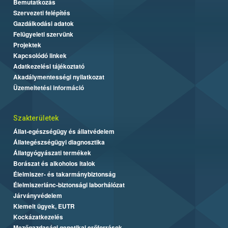
Bemutatkozás
Szervezeti felépítés
Gazdálkodási adatok
Felügyeleti szervünk
Projektek
Kapcsolódó linkek
Adatkezelési tájékoztató
Akadálymentességi nyilatkozat
Üzemeltetési információ
Szakterületek
Állat-egészségügy és állatvédelem
Állategészségügyi diagnosztika
Állatgyógyászati termékek
Borászat és alkoholos italok
Élelmiszer- és takarmánybiztonság
Élelmiszerlánc-biztonsági laborhálózat
Járványvédelem
Kiemelt ügyek, EUTR
Kockázatkezelés
Mezőgazdasági genetikai erőforrások