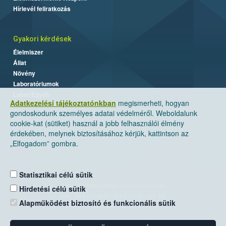
Hírlevél feliratkozás
Gyakori kérdések
Élelmiszer
Állat
Növény
Laboratóriumok
Labor/Egyéb
Adatkezelési tájékoztatónkban
megismerheti, hogyan
gondoskodunk személyes adatai védelméről. Weboldalunk
cookie-kat (sütiket) használ a jobb felhasználói élmény
érdekében, melynek biztosításához kérjük, kattintson az
„Elfogadom” gombra.
Statisztikai célú sütik
Nemzeti Élelmiszerlánc-biztonsági Hivatal
Hirdetési célú sütik
Cím: 1024 Budapest, Keleti Károly utca. 24.
Alapműködést biztosító és funkcionális sütik
Levelezési cím: 1525 Budapest. Pf. 30.