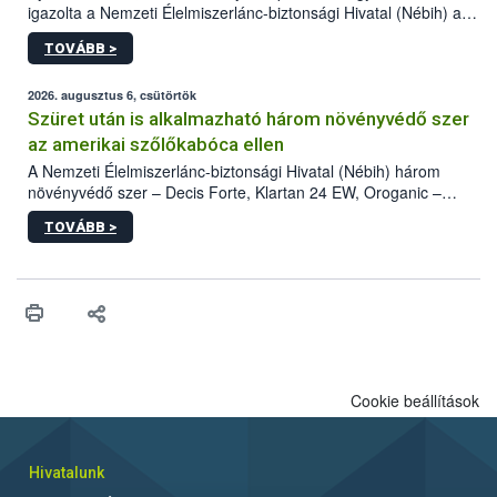
igazolta a Nemzeti Élelmiszerlánc-biztonsági Hivatal (Nébih) a
kőrisrontó karcsúdíszbogár (Agrilus planipennis) jelenlétét. A
TOVÁBB >
kártevőt nem csak színcsapdában találták meg, de már fertőzött
fában is azonosították. A növényvédelmi szakemberek folytatják
az intenzív felderítést, emellett az intézkedéseket a szlovák
2026. augusztus 6, csütörtök
hatósággal is összehangolják a terjedés megállítása érdekében.
Szüret után is alkalmazható három növényvédő szer
az amerikai szőlőkabóca ellen
A Nemzeti Élelmiszerlánc-biztonsági Hivatal (Nébih) három
növényvédő szer – Decis Forte, Klartan 24 EW, Oroganic –
engedélyokiratát módosította, így azok a szüretet követően,
TOVÁBB >
egészen a vesszőérettség (BBCH 91) stádiumáig
felhasználhatóak a szőlőben. A kiterjesztések célja, hogy a korai
érésű szőlőkben is legyen lehetőség a károsító elleni további
védekezésre. Az Oroganic készítmény kis kiszerelésben kiskerti
felhasználók számára is elérhető és ökológiai termesztésben is
engedélyezett.
Cookie beállítások
Hivatalunk