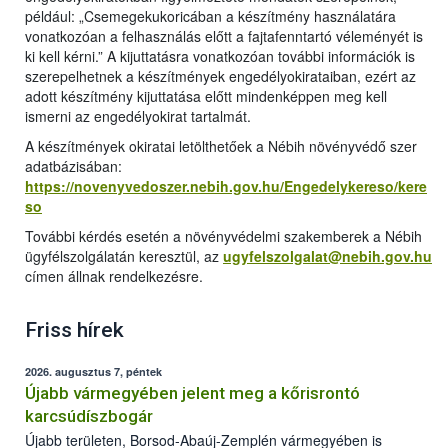
például: „Csemegekukoricában a készítmény használatára
vonatkozóan a felhasználás előtt a fajtafenntartó véleményét is
ki kell kérni.” A kijuttatásra vonatkozóan további információk is
szerepelhetnek a készítmények engedélyokirataiban, ezért az
adott készítmény kijuttatása előtt mindenképpen meg kell
ismerni az engedélyokirat tartalmát.
A készítmények okiratai letölthetőek a Nébih növényvédő szer
adatbázisában:
https://novenyvedoszer.nebih.gov.hu/Engedelykereso/kere
so
További kérdés esetén a növényvédelmi szakemberek a Nébih
ügyfélszolgálatán keresztül, az
ugyfelszolgalat@nebih.gov.hu
címen állnak rendelkezésre.
Friss hírek
2026. augusztus 7, péntek
Újabb vármegyében jelent meg a kőrisrontó
karcsúdíszbogár
Újabb területen, Borsod-Abaúj-Zemplén vármegyében is