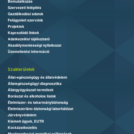
Bemutatkozás
Szervezeti felépítés
Gazdálkodási adatok
Felügyeleti szervünk
Projektek
Kapcsolódó linkek
Adatkezelési tájékoztató
Akadálymentességi nyilatkozat
Üzemeltetési információ
Szakterületek
Állat-egészségügy és állatvédelem
Állategészségügyi diagnosztika
Állatgyógyászati termékek
Borászat és alkoholos italok
Élelmiszer- és takarmánybiztonság
Élelmiszerlánc-biztonsági laborhálózat
Járványvédelem
Kiemelt ügyek, EUTR
Kockázatkezelés
Mezőgazdasági genetikai erőforrások