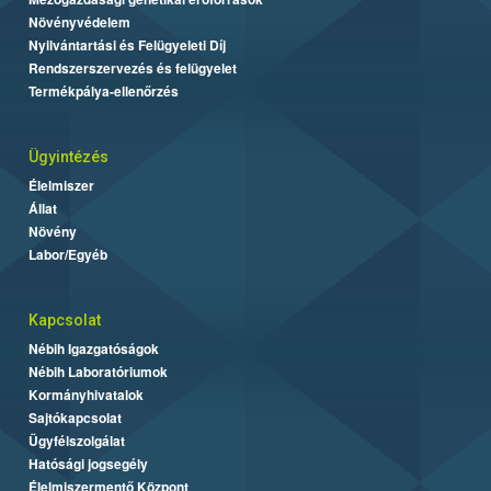
Növényvédelem
Nyilvántartási és Felügyeleti Díj
Rendszerszervezés és felügyelet
Termékpálya-ellenőrzés
Ügyintézés
Élelmiszer
Állat
Növény
Labor/Egyéb
Kapcsolat
Nébih Igazgatóságok
Nébih Laboratóriumok
Kormányhivatalok
Sajtókapcsolat
Ügyfélszolgálat
Hatósági jogsegély
Élelmiszermentő Központ