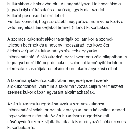
kultúrákban alkalmazhatók. Az engedélyezett felhasználás a
jogszabályi előírások és a hatósági gyakorlat szerint
kultúratípusonként eltérő lehet.
Fontos kiemelni, hogy az alábbi magyarázat nem vonatkozik a
vetőmag előállítás céljából termelt (hibrid) kukoricákra.
A szemes kukoricát akkor takarítják be, amikor a szemek
teljesen beérnek és a növény megszárad, ezt követően
élelmiszeripari és takarmányozási célra egyaránt
felhasználható. A silókukoricát ezzel szemben zöld állapotban, a
legnagyobb zöldtömeg és cukor-, valamint keményítőtartalom
elérésekor takarítják be, elsősorban takarmányozási célból.
A takarmánykukorica kultúrában engedélyezett szerek
silókukoricában, valamint a takarmányozás céljára termesztett
szemes kukoricában egyaránt alkalmazhatóak.
Az árukukorica kategóriába azok a szemes kukorica
felhasználási célok tartoznak, amelyeket nem közvetlen emberi
fogyasztásra szánnak. Az árukukoricára engedélyezett
növényvédő szerek kijuttathatók a takarmányozási célú szemes
kukoricában is.