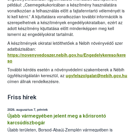
például: „Csemegekukoricában a készítmény használatára
vonatkozóan a felhasználás előtt a fajtafenntartó véleményét is
ki kell kérni.” A kijuttatásra vonatkozóan további információk is
szerepelhetnek a készítmények engedélyokirataiban, ezért az
adott készítmény kijuttatása előtt mindenképpen meg kell
ismerni az engedélyokirat tartalmát.
A készítmények okiratai letölthetőek a Nébih növényvédő szer
adatbázisában:
https://novenyvedoszer.nebih.gov.hu/Engedelykereso/kere
so
További kérdés esetén a növényvédelmi szakemberek a Nébih
ügyfélszolgálatán keresztül, az
ugyfelszolgalat@nebih.gov.hu
címen állnak rendelkezésre.
Friss hírek
2026. augusztus 7, péntek
Újabb vármegyében jelent meg a kőrisrontó
karcsúdíszbogár
Újabb területen, Borsod-Abaúj-Zemplén vármegyében is