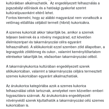
kultúrákban alkalmazhatók. Az engedélyezett felhasználás a
jogszabályi előírások és a hatósági gyakorlat szerint
kultúratípusonként eltérő lehet.
Fontos kiemelni, hogy az alábbi magyarázat nem vonatkozik a
vetőmag előállítás céljából termelt (hibrid) kukoricákra.
A szemes kukoricát akkor takarítják be, amikor a szemek
teljesen beérnek és a növény megszárad, ezt követően
élelmiszeripari és takarmányozási célra egyaránt
felhasználható. A silókukoricát ezzel szemben zöld állapotban, a
legnagyobb zöldtömeg és cukor-, valamint keményítőtartalom
elérésekor takarítják be, elsősorban takarmányozási célból.
A takarmánykukorica kultúrában engedélyezett szerek
silókukoricában, valamint a takarmányozás céljára termesztett
szemes kukoricában egyaránt alkalmazhatóak.
Az árukukorica kategóriába azok a szemes kukorica
felhasználási célok tartoznak, amelyeket nem közvetlen emberi
fogyasztásra szánnak. Az árukukoricára engedélyezett
növényvédő szerek kijuttathatók a takarmányozási célú szemes
kukoricában is.