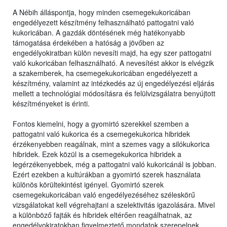
A Nébih álláspontja, hogy minden csemegekukoricában
engedélyezett készítmény felhasználható pattogatni való
kukoricában. A gazdák döntésének még hatékonyabb
támogatása érdekében a hatóság a jövőben az
engedélyokiratban külön nevesíti majd, ha egy szer pattogatni
való kukoricában felhasználható. A nevesítést akkor is elvégzik
a szakemberek, ha csemegekukoricában engedélyezett a
készítmény, valamint az intézkedés az új engedélyezési eljárás
mellett a technológiai módosításra és felülvizsgálatra benyújtott
készítményeket is érinti.
Fontos kiemelni, hogy a gyomirtó szerekkel szemben a
pattogatni való kukorica és a csemegekukorica hibridek
érzékenyebben reagálnak, mint a szemes vagy a silókukorica
hibridek. Ezek közül is a csemegekukorica hibridek a
legérzékenyebbek, még a pattogatni való kukoricánál is jobban.
Ezért ezekben a kultúrákban a gyomirtó szerek használata
különös körültekintést igényel. Gyomirtó szerek
csemegekukoricában való engedélyezéséhez széleskörű
vizsgálatokat kell végrehajtani a szelektivitás igazolására. Mivel
a különböző fajták és hibridek eltérően reagálhatnak, az
engedélyokiratokban figyelmeztető mondatok szerepelnek,