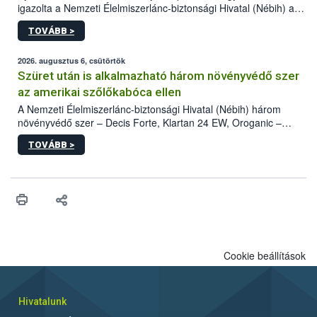
igazolta a Nemzeti Élelmiszerlánc-biztonsági Hivatal (Nébih) a
kőrisrontó karcsúdíszbogár (Agrilus planipennis) jelenlétét. A
TOVÁBB >
kártevőt nem csak színcsapdában találták meg, de már fertőzött
fában is azonosították. A növényvédelmi szakemberek folytatják
az intenzív felderítést, emellett az intézkedéseket a szlovák
2026. augusztus 6, csütörtök
hatósággal is összehangolják a terjedés megállítása érdekében.
Szüret után is alkalmazható három növényvédő szer
az amerikai szőlőkabóca ellen
A Nemzeti Élelmiszerlánc-biztonsági Hivatal (Nébih) három
növényvédő szer – Decis Forte, Klartan 24 EW, Oroganic –
engedélyokiratát módosította, így azok a szüretet követően,
TOVÁBB >
egészen a vesszőérettség (BBCH 91) stádiumáig
felhasználhatóak a szőlőben. A kiterjesztések célja, hogy a korai
érésű szőlőkben is legyen lehetőség a károsító elleni további
védekezésre. Az Oroganic készítmény kis kiszerelésben kiskerti
felhasználók számára is elérhető és ökológiai termesztésben is
engedélyezett.
Cookie beállítások
Hivatalunk