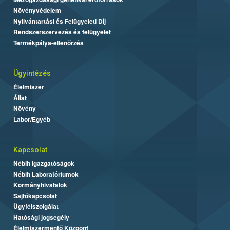
Növényvédelem
Nyilvántartási és Felügyeleti Díj
Rendszerszervezés és felügyelet
Termékpálya-ellenőrzés
Ügyintézés
Élelmiszer
Állat
Növény
Labor/Egyéb
Kapcsolat
Nébih Igazgatóságok
Nébih Laboratóriumok
Kormányhivatalok
Sajtókapcsolat
Ügyfélszolgálat
Hatósági jogsegély
Élelmiszermentő Központ