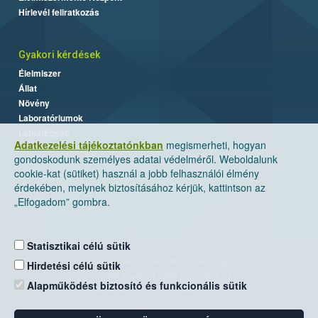
Hírlevél feliratkozás
Gyakori kérdések
Élelmiszer
Állat
Növény
Laboratóriumok
Labor/Egyéb
Adatkezelési tájékoztatónkban
megismerheti, hogyan
gondoskodunk személyes adatai védelméről. Weboldalunk
cookie-kat (sütiket) használ a jobb felhasználói élmény
érdekében, melynek biztosításához kérjük, kattintson az
„Elfogadom” gombra.
Statisztikai célú sütik
Nemzeti Élelmiszerlánc-biztonsági Hivatal
Hirdetési célú sütik
Cím: 1024 Budapest, Keleti Károly utca. 24.
Alapműködést biztosító és funkcionális sütik
Levelezési cím: 1525 Budapest. Pf. 30.