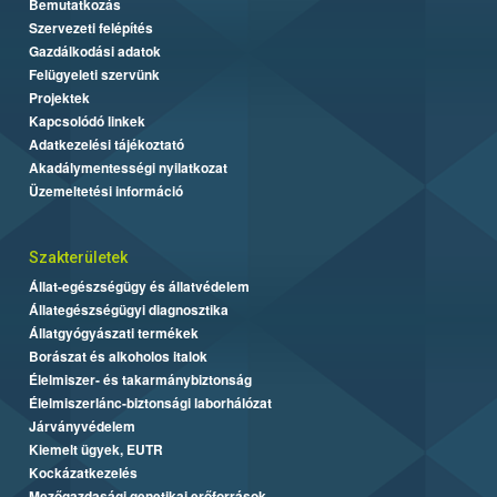
Bemutatkozás
Szervezeti felépítés
Gazdálkodási adatok
Felügyeleti szervünk
Projektek
Kapcsolódó linkek
Adatkezelési tájékoztató
Akadálymentességi nyilatkozat
Üzemeltetési információ
Szakterületek
Állat-egészségügy és állatvédelem
Állategészségügyi diagnosztika
Állatgyógyászati termékek
Borászat és alkoholos italok
Élelmiszer- és takarmánybiztonság
Élelmiszerlánc-biztonsági laborhálózat
Járványvédelem
Kiemelt ügyek, EUTR
Kockázatkezelés
Mezőgazdasági genetikai erőforrások