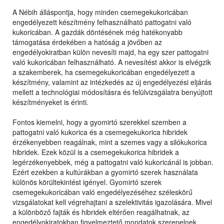
A Nébih álláspontja, hogy minden csemegekukoricában
engedélyezett készítmény felhasználható pattogatni való
kukoricában. A gazdák döntésének még hatékonyabb
támogatása érdekében a hatóság a jövőben az
engedélyokiratban külön nevesíti majd, ha egy szer pattogatni
való kukoricában felhasználható. A nevesítést akkor is elvégzik
a szakemberek, ha csemegekukoricában engedélyezett a
készítmény, valamint az intézkedés az új engedélyezési eljárás
mellett a technológiai módosításra és felülvizsgálatra benyújtott
készítményeket is érinti.
Fontos kiemelni, hogy a gyomirtó szerekkel szemben a
pattogatni való kukorica és a csemegekukorica hibridek
érzékenyebben reagálnak, mint a szemes vagy a silókukorica
hibridek. Ezek közül is a csemegekukorica hibridek a
legérzékenyebbek, még a pattogatni való kukoricánál is jobban.
Ezért ezekben a kultúrákban a gyomirtó szerek használata
különös körültekintést igényel. Gyomirtó szerek
csemegekukoricában való engedélyezéséhez széleskörű
vizsgálatokat kell végrehajtani a szelektivitás igazolására. Mivel
a különböző fajták és hibridek eltérően reagálhatnak, az
engedélyokiratokban figyelmeztető mondatok szerepelnek,