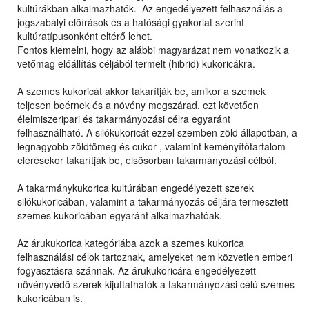
kultúrákban alkalmazhatók. Az engedélyezett felhasználás a
jogszabályi előírások és a hatósági gyakorlat szerint
kultúratípusonként eltérő lehet.
Fontos kiemelni, hogy az alábbi magyarázat nem vonatkozik a
vetőmag előállítás céljából termelt (hibrid) kukoricákra.
A szemes kukoricát akkor takarítják be, amikor a szemek
teljesen beérnek és a növény megszárad, ezt követően
élelmiszeripari és takarmányozási célra egyaránt
felhasználható. A silókukoricát ezzel szemben zöld állapotban, a
legnagyobb zöldtömeg és cukor-, valamint keményítőtartalom
elérésekor takarítják be, elsősorban takarmányozási célból.
A takarmánykukorica kultúrában engedélyezett szerek
silókukoricában, valamint a takarmányozás céljára termesztett
szemes kukoricában egyaránt alkalmazhatóak.
Az árukukorica kategóriába azok a szemes kukorica
felhasználási célok tartoznak, amelyeket nem közvetlen emberi
fogyasztásra szánnak. Az árukukoricára engedélyezett
növényvédő szerek kijuttathatók a takarmányozási célú szemes
kukoricában is.