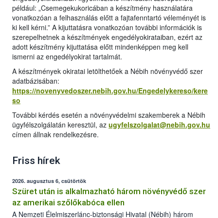
például: „Csemegekukoricában a készítmény használatára
vonatkozóan a felhasználás előtt a fajtafenntartó véleményét is
ki kell kérni.” A kijuttatásra vonatkozóan további információk is
szerepelhetnek a készítmények engedélyokirataiban, ezért az
adott készítmény kijuttatása előtt mindenképpen meg kell
ismerni az engedélyokirat tartalmát.
A készítmények okiratai letölthetőek a Nébih növényvédő szer
adatbázisában:
https://novenyvedoszer.nebih.gov.hu/Engedelykereso/kere
so
További kérdés esetén a növényvédelmi szakemberek a Nébih
ügyfélszolgálatán keresztül, az
ugyfelszolgalat@nebih.gov.hu
címen állnak rendelkezésre.
Friss hírek
2026. augusztus 6, csütörtök
Szüret után is alkalmazható három növényvédő szer
az amerikai szőlőkabóca ellen
A Nemzeti Élelmiszerlánc-biztonsági Hivatal (Nébih) három