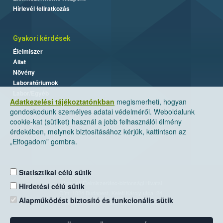
Hírlevél feliratkozás
Gyakori kérdések
Élelmiszer
Állat
Növény
Laboratóriumok
Labor/Egyéb
Adatkezelési tájékoztatónkban
megismerheti, hogyan
gondoskodunk személyes adatai védelméről. Weboldalunk
cookie-kat (sütiket) használ a jobb felhasználói élmény
érdekében, melynek biztosításához kérjük, kattintson az
„Elfogadom” gombra.
Statisztikai célú sütik
Nemzeti Élelmiszerlánc-biztonsági Hivatal
Hirdetési célú sütik
Cím: 1024 Budapest, Keleti Károly utca. 24.
Alapműködést biztosító és funkcionális sütik
Levelezési cím: 1525 Budapest. Pf. 30.