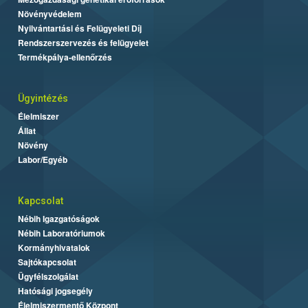
Növényvédelem
Nyilvántartási és Felügyeleti Díj
Rendszerszervezés és felügyelet
Termékpálya-ellenőrzés
Ügyintézés
Élelmiszer
Állat
Növény
Labor/Egyéb
Kapcsolat
Nébih Igazgatóságok
Nébih Laboratóriumok
Kormányhivatalok
Sajtókapcsolat
Ügyfélszolgálat
Hatósági jogsegély
Élelmiszermentő Központ