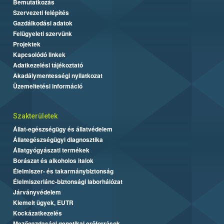
Bemutatkozás
Szervezeti felépítés
Gazdálkodási adatok
Felügyeleti szervünk
Projektek
Kapcsolódó linkek
Adatkezelési tájékoztató
Akadálymentességi nyilatkozat
Üzemeltetési információ
Szakterületek
Állat-egészségügy és állatvédelem
Állategészségügyi diagnosztika
Állatgyógyászati termékek
Borászat és alkoholos italok
Élelmiszer- és takarmánybiztonság
Élelmiszerlánc-biztonsági laborhálózat
Járványvédelem
Kiemelt ügyek, EUTR
Kockázatkezelés
Mezőgazdasági genetikai erőforrások