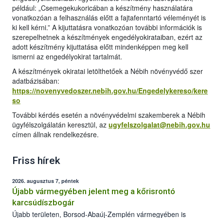
például: „Csemegekukoricában a készítmény használatára
vonatkozóan a felhasználás előtt a fajtafenntartó véleményét is
ki kell kérni.” A kijuttatásra vonatkozóan további információk is
szerepelhetnek a készítmények engedélyokirataiban, ezért az
adott készítmény kijuttatása előtt mindenképpen meg kell
ismerni az engedélyokirat tartalmát.
A készítmények okiratai letölthetőek a Nébih növényvédő szer
adatbázisában:
https://novenyvedoszer.nebih.gov.hu/Engedelykereso/kere
so
További kérdés esetén a növényvédelmi szakemberek a Nébih
ügyfélszolgálatán keresztül, az
ugyfelszolgalat@nebih.gov.hu
címen állnak rendelkezésre.
Friss hírek
2026. augusztus 7, péntek
Újabb vármegyében jelent meg a kőrisrontó
karcsúdíszbogár
Újabb területen, Borsod-Abaúj-Zemplén vármegyében is