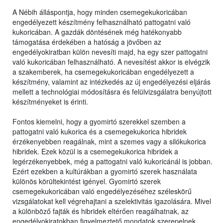
A Nébih álláspontja, hogy minden csemegekukoricában
engedélyezett készítmény felhasználható pattogatni való
kukoricában. A gazdák döntésének még hatékonyabb
támogatása érdekében a hatóság a jövőben az
engedélyokiratban külön nevesíti majd, ha egy szer pattogatni
való kukoricában felhasználható. A nevesítést akkor is elvégzik
a szakemberek, ha csemegekukoricában engedélyezett a
készítmény, valamint az intézkedés az új engedélyezési eljárás
mellett a technológiai módosításra és felülvizsgálatra benyújtott
készítményeket is érinti.
Fontos kiemelni, hogy a gyomirtó szerekkel szemben a
pattogatni való kukorica és a csemegekukorica hibridek
érzékenyebben reagálnak, mint a szemes vagy a silókukorica
hibridek. Ezek közül is a csemegekukorica hibridek a
legérzékenyebbek, még a pattogatni való kukoricánál is jobban.
Ezért ezekben a kultúrákban a gyomirtó szerek használata
különös körültekintést igényel. Gyomirtó szerek
csemegekukoricában való engedélyezéséhez széleskörű
vizsgálatokat kell végrehajtani a szelektivitás igazolására. Mivel
a különböző fajták és hibridek eltérően reagálhatnak, az
engedélyokiratokban figyelmeztető mondatok szerepelnek,