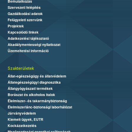
Bemutatkozás
Szervezeti felépítés
Gazdálkodási adatok
Felügyeleti szervünk
Projektek
Kapcsolódó linkek
Adatkezelési tájékoztató
Akadálymentességi nyilatkozat
Üzemeltetési információ
Szakterületek
Állat-egészségügy és állatvédelem
Állategészségügyi diagnosztika
Állatgyógyászati termékek
Borászat és alkoholos italok
Élelmiszer- és takarmánybiztonság
Élelmiszerlánc-biztonsági laborhálózat
Járványvédelem
Kiemelt ügyek, EUTR
Kockázatkezelés
Mezőgazdasági genetikai erőforrások