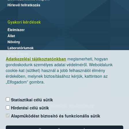
Hírlevél feliratkozás
Gyakori kérdések
Élelmiszer
Állat
Növény
Laboratóriumok
Labor/Egyéb
Adatkezelési tájékoztatónkban
megismerheti, hogyan
gondoskodunk személyes adatai védelméről. Weboldalunk
cookie-kat (sütiket) használ a jobb felhasználói élmény
érdekében, melynek biztosításához kérjük, kattintson az
„Elfogadom” gombra.
Statisztikai célú sütik
Nemzeti Élelmiszerlánc-biztonsági Hivatal
Hirdetési célú sütik
Cím: 1024 Budapest, Keleti Károly utca. 24.
Alapműködést biztosító és funkcionális sütik
Levelezési cím: 1525 Budapest. Pf. 30.