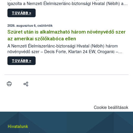
igazolta a Nemzeti Élelmiszerlánc-biztonsági Hivatal (Nébih) a
kőrisrontó karcsúdíszbogár (Agrilus planipennis) jelenlétét. A
TOVÁBB >
kártevőt nem csak színcsapdában találták meg, de már fertőzött
fában is azonosították. A növényvédelmi szakemberek folytatják
az intenzív felderítést, emellett az intézkedéseket a szlovák
2026. augusztus 6, csütörtök
hatósággal is összehangolják a terjedés megállítása érdekében.
Szüret után is alkalmazható három növényvédő szer
az amerikai szőlőkabóca ellen
A Nemzeti Élelmiszerlánc-biztonsági Hivatal (Nébih) három
növényvédő szer – Decis Forte, Klartan 24 EW, Oroganic –
engedélyokiratát módosította, így azok a szüretet követően,
TOVÁBB >
egészen a vesszőérettség (BBCH 91) stádiumáig
felhasználhatóak a szőlőben. A kiterjesztések célja, hogy a korai
érésű szőlőkben is legyen lehetőség a károsító elleni további
védekezésre. Az Oroganic készítmény kis kiszerelésben kiskerti
felhasználók számára is elérhető és ökológiai termesztésben is
engedélyezett.
Cookie beállítások
Hivatalunk