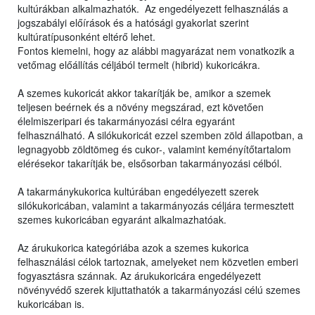
kultúrákban alkalmazhatók. Az engedélyezett felhasználás a
jogszabályi előírások és a hatósági gyakorlat szerint
kultúratípusonként eltérő lehet.
Fontos kiemelni, hogy az alábbi magyarázat nem vonatkozik a
vetőmag előállítás céljából termelt (hibrid) kukoricákra.
A szemes kukoricát akkor takarítják be, amikor a szemek
teljesen beérnek és a növény megszárad, ezt követően
élelmiszeripari és takarmányozási célra egyaránt
felhasználható. A silókukoricát ezzel szemben zöld állapotban, a
legnagyobb zöldtömeg és cukor-, valamint keményítőtartalom
elérésekor takarítják be, elsősorban takarmányozási célból.
A takarmánykukorica kultúrában engedélyezett szerek
silókukoricában, valamint a takarmányozás céljára termesztett
szemes kukoricában egyaránt alkalmazhatóak.
Az árukukorica kategóriába azok a szemes kukorica
felhasználási célok tartoznak, amelyeket nem közvetlen emberi
fogyasztásra szánnak. Az árukukoricára engedélyezett
növényvédő szerek kijuttathatók a takarmányozási célú szemes
kukoricában is.