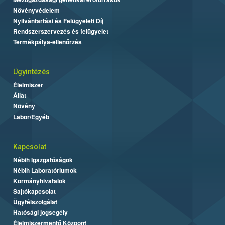
Növényvédelem
Nyilvántartási és Felügyeleti Díj
Rendszerszervezés és felügyelet
Termékpálya-ellenőrzés
Ügyintézés
Élelmiszer
Állat
Növény
Labor/Egyéb
Kapcsolat
Nébih Igazgatóságok
Nébih Laboratóriumok
Kormányhivatalok
Sajtókapcsolat
Ügyfélszolgálat
Hatósági jogsegély
Élelmiszermentő Központ