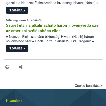
igazolta a Nemzeti Élelmiszerlánc-biztonsági Hivatal (Nébih) a
kőrisrontó karcsúdíszbogár (Agrilus planipennis) jelenlétét. A
TOVÁBB >
kártevőt nem csak színcsapdában találták meg, de már fertőzött
fában is azonosították. A növényvédelmi szakemberek folytatják
az intenzív felderítést, emellett az intézkedéseket a szlovák
2026. augusztus 6, csütörtök
hatósággal is összehangolják a terjedés megállítása érdekében.
Szüret után is alkalmazható három növényvédő szer
az amerikai szőlőkabóca ellen
A Nemzeti Élelmiszerlánc-biztonsági Hivatal (Nébih) három
növényvédő szer – Decis Forte, Klartan 24 EW, Oroganic –
engedélyokiratát módosította, így azok a szüretet követően,
TOVÁBB >
egészen a vesszőérettség (BBCH 91) stádiumáig
felhasználhatóak a szőlőben. A kiterjesztések célja, hogy a korai
érésű szőlőkben is legyen lehetőség a károsító elleni további
védekezésre. Az Oroganic készítmény kis kiszerelésben kiskerti
felhasználók számára is elérhető és ökológiai termesztésben is
engedélyezett.
Cookie beállítások
Hivatalunk