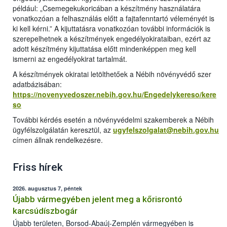
például: „Csemegekukoricában a készítmény használatára
vonatkozóan a felhasználás előtt a fajtafenntartó véleményét is
ki kell kérni.” A kijuttatásra vonatkozóan további információk is
szerepelhetnek a készítmények engedélyokirataiban, ezért az
adott készítmény kijuttatása előtt mindenképpen meg kell
ismerni az engedélyokirat tartalmát.
A készítmények okiratai letölthetőek a Nébih növényvédő szer
adatbázisában:
https://novenyvedoszer.nebih.gov.hu/Engedelykereso/kere
so
További kérdés esetén a növényvédelmi szakemberek a Nébih
ügyfélszolgálatán keresztül, az
ugyfelszolgalat@nebih.gov.hu
címen állnak rendelkezésre.
Friss hírek
2026. augusztus 7, péntek
Újabb vármegyében jelent meg a kőrisrontó
karcsúdíszbogár
Újabb területen, Borsod-Abaúj-Zemplén vármegyében is