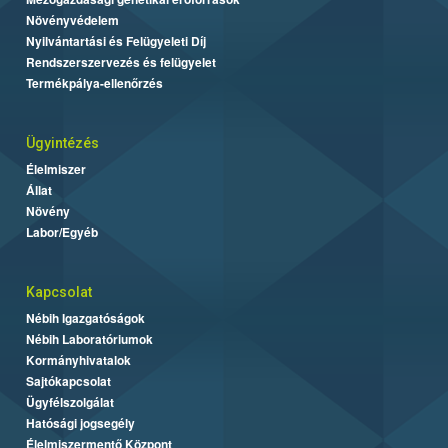
Növényvédelem
Nyilvántartási és Felügyeleti Díj
Rendszerszervezés és felügyelet
Termékpálya-ellenőrzés
Ügyintézés
Élelmiszer
Állat
Növény
Labor/Egyéb
Kapcsolat
Nébih Igazgatóságok
Nébih Laboratóriumok
Kormányhivatalok
Sajtókapcsolat
Ügyfélszolgálat
Hatósági jogsegély
Élelmiszermentő Központ