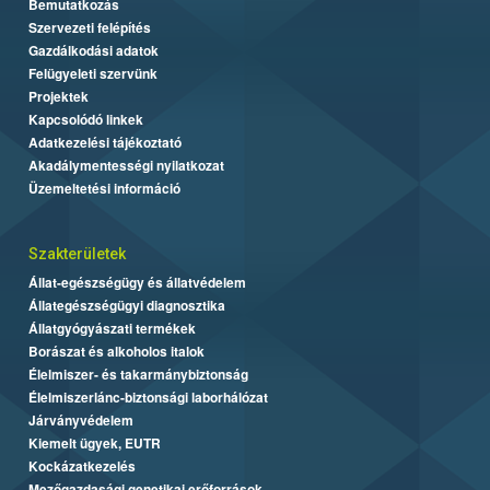
Bemutatkozás
Szervezeti felépítés
Gazdálkodási adatok
Felügyeleti szervünk
Projektek
Kapcsolódó linkek
Adatkezelési tájékoztató
Akadálymentességi nyilatkozat
Üzemeltetési információ
Szakterületek
Állat-egészségügy és állatvédelem
Állategészségügyi diagnosztika
Állatgyógyászati termékek
Borászat és alkoholos italok
Élelmiszer- és takarmánybiztonság
Élelmiszerlánc-biztonsági laborhálózat
Járványvédelem
Kiemelt ügyek, EUTR
Kockázatkezelés
Mezőgazdasági genetikai erőforrások