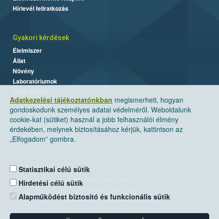
Hírlevél feliratkozás
Gyakori kérdések
Élelmiszer
Állat
Növény
Laboratóriumok
Labor/Egyéb
Adatkezelési tájékoztatónkban
megismerheti, hogyan
gondoskodunk személyes adatai védelméről. Weboldalunk
cookie-kat (sütiket) használ a jobb felhasználói élmény
érdekében, melynek biztosításához kérjük, kattintson az
„Elfogadom” gombra.
Statisztikai célú sütik
Nemzeti Élelmiszerlánc-biztonsági Hivatal
Hirdetési célú sütik
Cím: 1024 Budapest, Keleti Károly utca. 24.
Alapműködést biztosító és funkcionális sütik
Levelezési cím: 1525 Budapest. Pf. 30.