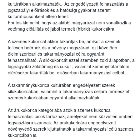
kultúrákban alkalmazhatók. Az engedélyezett felhasználás a
jogszabályi előírások és a hatósági gyakorlat szerint
kultúratípusonként eltérő lehet.
Fontos kiemelni, hogy az alábbi magyarázat nem vonatkozik a
vetőmag előállítás céljából termelt (hibrid) kukoricákra.
A szemes kukoricát akkor takarítják be, amikor a szemek
teljesen beérnek és a növény megszárad, ezt követően
élelmiszeripari és takarmányozási célra egyaránt
felhasználható. A silókukoricát ezzel szemben zöld állapotban, a
legnagyobb zöldtömeg és cukor-, valamint keményítőtartalom
elérésekor takarítják be, elsősorban takarmányozási célból.
A takarmánykukorica kultúrában engedélyezett szerek
silókukoricában, valamint a takarmányozás céljára termesztett
szemes kukoricában egyaránt alkalmazhatóak.
Az árukukorica kategóriába azok a szemes kukorica
felhasználási célok tartoznak, amelyeket nem közvetlen emberi
fogyasztásra szánnak. Az árukukoricára engedélyezett
növényvédő szerek kijuttathatók a takarmányozási célú szemes
kukoricában is.