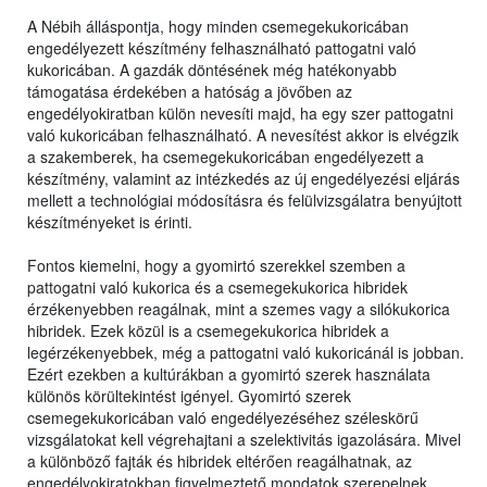
A Nébih álláspontja, hogy minden csemegekukoricában
engedélyezett készítmény felhasználható pattogatni való
kukoricában. A gazdák döntésének még hatékonyabb
támogatása érdekében a hatóság a jövőben az
engedélyokiratban külön nevesíti majd, ha egy szer pattogatni
való kukoricában felhasználható. A nevesítést akkor is elvégzik
a szakemberek, ha csemegekukoricában engedélyezett a
készítmény, valamint az intézkedés az új engedélyezési eljárás
mellett a technológiai módosításra és felülvizsgálatra benyújtott
készítményeket is érinti.
Fontos kiemelni, hogy a gyomirtó szerekkel szemben a
pattogatni való kukorica és a csemegekukorica hibridek
érzékenyebben reagálnak, mint a szemes vagy a silókukorica
hibridek. Ezek közül is a csemegekukorica hibridek a
legérzékenyebbek, még a pattogatni való kukoricánál is jobban.
Ezért ezekben a kultúrákban a gyomirtó szerek használata
különös körültekintést igényel. Gyomirtó szerek
csemegekukoricában való engedélyezéséhez széleskörű
vizsgálatokat kell végrehajtani a szelektivitás igazolására. Mivel
a különböző fajták és hibridek eltérően reagálhatnak, az
engedélyokiratokban figyelmeztető mondatok szerepelnek,