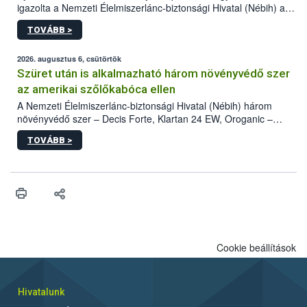
igazolta a Nemzeti Élelmiszerlánc-biztonsági Hivatal (Nébih) a
kőrisrontó karcsúdíszbogár (Agrilus planipennis) jelenlétét. A
TOVÁBB >
kártevőt nem csak színcsapdában találták meg, de már fertőzött
fában is azonosították. A növényvédelmi szakemberek folytatják
az intenzív felderítést, emellett az intézkedéseket a szlovák
2026. augusztus 6, csütörtök
hatósággal is összehangolják a terjedés megállítása érdekében.
Szüret után is alkalmazható három növényvédő szer
az amerikai szőlőkabóca ellen
A Nemzeti Élelmiszerlánc-biztonsági Hivatal (Nébih) három
növényvédő szer – Decis Forte, Klartan 24 EW, Oroganic –
engedélyokiratát módosította, így azok a szüretet követően,
TOVÁBB >
egészen a vesszőérettség (BBCH 91) stádiumáig
felhasználhatóak a szőlőben. A kiterjesztések célja, hogy a korai
érésű szőlőkben is legyen lehetőség a károsító elleni további
védekezésre. Az Oroganic készítmény kis kiszerelésben kiskerti
felhasználók számára is elérhető és ökológiai termesztésben is
engedélyezett.
Cookie beállítások
Hivatalunk