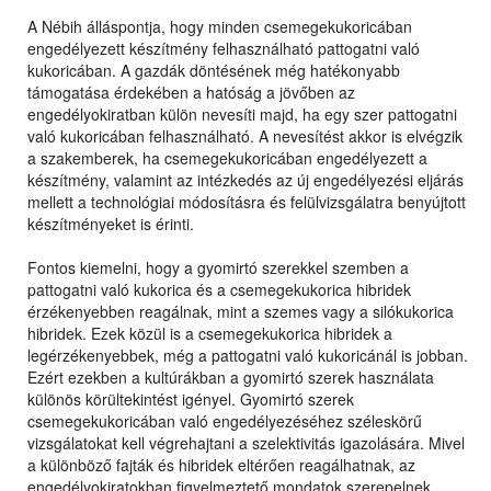
A Nébih álláspontja, hogy minden csemegekukoricában
engedélyezett készítmény felhasználható pattogatni való
kukoricában. A gazdák döntésének még hatékonyabb
támogatása érdekében a hatóság a jövőben az
engedélyokiratban külön nevesíti majd, ha egy szer pattogatni
való kukoricában felhasználható. A nevesítést akkor is elvégzik
a szakemberek, ha csemegekukoricában engedélyezett a
készítmény, valamint az intézkedés az új engedélyezési eljárás
mellett a technológiai módosításra és felülvizsgálatra benyújtott
készítményeket is érinti.
Fontos kiemelni, hogy a gyomirtó szerekkel szemben a
pattogatni való kukorica és a csemegekukorica hibridek
érzékenyebben reagálnak, mint a szemes vagy a silókukorica
hibridek. Ezek közül is a csemegekukorica hibridek a
legérzékenyebbek, még a pattogatni való kukoricánál is jobban.
Ezért ezekben a kultúrákban a gyomirtó szerek használata
különös körültekintést igényel. Gyomirtó szerek
csemegekukoricában való engedélyezéséhez széleskörű
vizsgálatokat kell végrehajtani a szelektivitás igazolására. Mivel
a különböző fajták és hibridek eltérően reagálhatnak, az
engedélyokiratokban figyelmeztető mondatok szerepelnek,