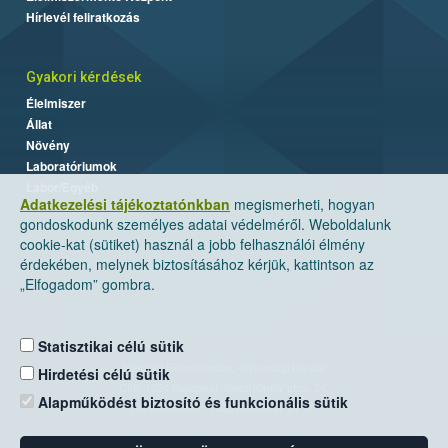
Hírlevél feliratkozás
Gyakori kérdések
Élelmiszer
Állat
Növény
Laboratóriumok
Labor/Egyéb
Adatkezelési tájékoztatónkban
megismerheti, hogyan
gondoskodunk személyes adatai védelméről. Weboldalunk
cookie-kat (sütiket) használ a jobb felhasználói élmény
érdekében, melynek biztosításához kérjük, kattintson az
„Elfogadom” gombra.
Statisztikai célú sütik
Nemzeti Élelmiszerlánc-biztonsági Hivatal
Hirdetési célú sütik
Cím: 1024 Budapest, Keleti Károly utca. 24.
Alapműködést biztosító és funkcionális sütik
Levelezési cím: 1525 Budapest. Pf. 30.