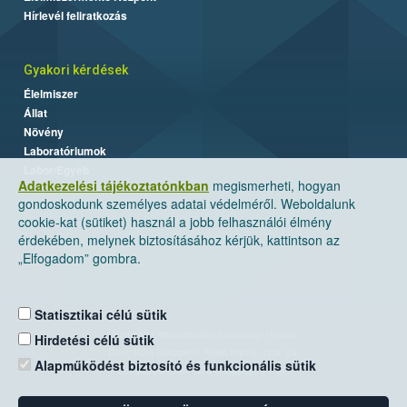
Hírlevél feliratkozás
Gyakori kérdések
Élelmiszer
Állat
Növény
Laboratóriumok
Labor/Egyéb
Adatkezelési tájékoztatónkban
megismerheti, hogyan
gondoskodunk személyes adatai védelméről. Weboldalunk
cookie-kat (sütiket) használ a jobb felhasználói élmény
érdekében, melynek biztosításához kérjük, kattintson az
„Elfogadom” gombra.
Statisztikai célú sütik
Nemzeti Élelmiszerlánc-biztonsági Hivatal
Hirdetési célú sütik
Cím: 1024 Budapest, Keleti Károly utca. 24.
Alapműködést biztosító és funkcionális sütik
Levelezési cím: 1525 Budapest. Pf. 30.