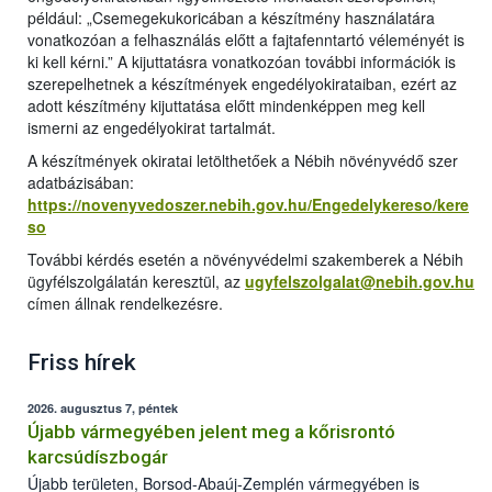
például: „Csemegekukoricában a készítmény használatára
vonatkozóan a felhasználás előtt a fajtafenntartó véleményét is
ki kell kérni.” A kijuttatásra vonatkozóan további információk is
szerepelhetnek a készítmények engedélyokirataiban, ezért az
adott készítmény kijuttatása előtt mindenképpen meg kell
ismerni az engedélyokirat tartalmát.
A készítmények okiratai letölthetőek a Nébih növényvédő szer
adatbázisában:
https://novenyvedoszer.nebih.gov.hu/Engedelykereso/kere
so
További kérdés esetén a növényvédelmi szakemberek a Nébih
ügyfélszolgálatán keresztül, az
ugyfelszolgalat@nebih.gov.hu
címen állnak rendelkezésre.
Friss hírek
2026. augusztus 7, péntek
Újabb vármegyében jelent meg a kőrisrontó
karcsúdíszbogár
Újabb területen, Borsod-Abaúj-Zemplén vármegyében is