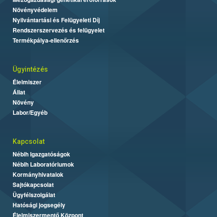
Növényvédelem
Nyilvántartási és Felügyeleti Díj
Rendszerszervezés és felügyelet
Termékpálya-ellenőrzés
Ügyintézés
Élelmiszer
Állat
Növény
Labor/Egyéb
Kapcsolat
Nébih Igazgatóságok
Nébih Laboratóriumok
Kormányhivatalok
Sajtókapcsolat
Ügyfélszolgálat
Hatósági jogsegély
Élelmiszermentő Központ