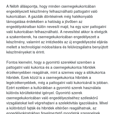
A Nébih álláspontja, hogy minden csemegekukoricában
engedélyezett készítmény felhasználható pattogatni való
kukoricában. A gazdák döntésének még hatékonyabb
támogatása érdekében a hatóság a jövőben az
engedélyokiratban külön nevesíti majd, ha egy szer pattogatni
való kukoricában felhasználható. A nevesítést akkor is elvégzik
a szakemberek, ha csemegekukoricában engedélyezett a
készítmény, valamint az intézkedés az új engedélyezési eljárás
mellett a technológiai módosításra és felülvizsgálatra benyújtott
készítményeket is érinti.
Fontos kiemelni, hogy a gyomirtó szerekkel szemben a
pattogatni való kukorica és a csemegekukorica hibridek
érzékenyebben reagálnak, mint a szemes vagy a silókukorica
hibridek. Ezek közül is a csemegekukorica hibridek a
legérzékenyebbek, még a pattogatni való kukoricánál is jobban.
Ezért ezekben a kultúrákban a gyomirtó szerek használata
különös körültekintést igényel. Gyomirtó szerek
csemegekukoricában való engedélyezéséhez széleskörű
vizsgálatokat kell végrehajtani a szelektivitás igazolására. Mivel
a különböző fajták és hibridek eltérően reagálhatnak, az
engedélyokiratokban figyelmeztető mondatok szerepelnek,