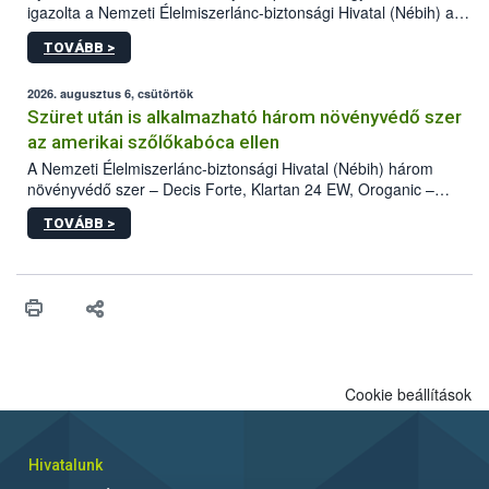
igazolta a Nemzeti Élelmiszerlánc-biztonsági Hivatal (Nébih) a
kőrisrontó karcsúdíszbogár (Agrilus planipennis) jelenlétét. A
TOVÁBB >
kártevőt nem csak színcsapdában találták meg, de már fertőzött
fában is azonosították. A növényvédelmi szakemberek folytatják
az intenzív felderítést, emellett az intézkedéseket a szlovák
2026. augusztus 6, csütörtök
hatósággal is összehangolják a terjedés megállítása érdekében.
Szüret után is alkalmazható három növényvédő szer
az amerikai szőlőkabóca ellen
A Nemzeti Élelmiszerlánc-biztonsági Hivatal (Nébih) három
növényvédő szer – Decis Forte, Klartan 24 EW, Oroganic –
engedélyokiratát módosította, így azok a szüretet követően,
TOVÁBB >
egészen a vesszőérettség (BBCH 91) stádiumáig
felhasználhatóak a szőlőben. A kiterjesztések célja, hogy a korai
érésű szőlőkben is legyen lehetőség a károsító elleni további
védekezésre. Az Oroganic készítmény kis kiszerelésben kiskerti
felhasználók számára is elérhető és ökológiai termesztésben is
engedélyezett.
Cookie beállítások
Hivatalunk