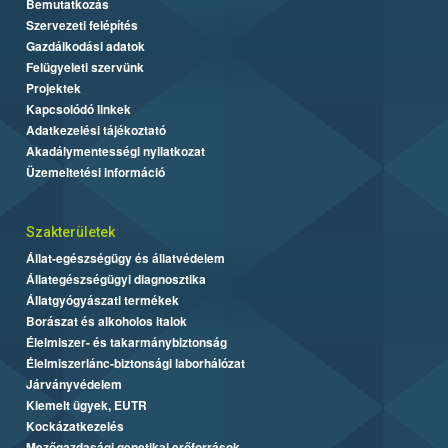
Bemutatkozás
Szervezeti felépítés
Gazdálkodási adatok
Felügyeleti szervünk
Projektek
Kapcsolódó linkek
Adatkezelési tájékoztató
Akadálymentességi nyilatkozat
Üzemeltetési információ
Szakterületek
Állat-egészségügy és állatvédelem
Állategészségügyi diagnosztika
Állatgyógyászati termékek
Borászat és alkoholos italok
Élelmiszer- és takarmánybiztonság
Élelmiszerlánc-biztonsági laborhálózat
Járványvédelem
Kiemelt ügyek, EUTR
Kockázatkezelés
Mezőgazdasági genetikai erőforrások