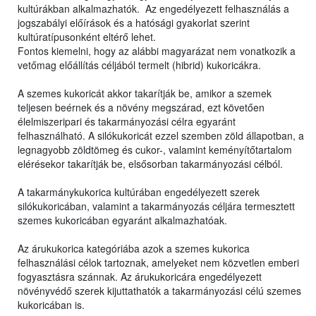
kultúrákban alkalmazhatók. Az engedélyezett felhasználás a
jogszabályi előírások és a hatósági gyakorlat szerint
kultúratípusonként eltérő lehet.
Fontos kiemelni, hogy az alábbi magyarázat nem vonatkozik a
vetőmag előállítás céljából termelt (hibrid) kukoricákra.
A szemes kukoricát akkor takarítják be, amikor a szemek
teljesen beérnek és a növény megszárad, ezt követően
élelmiszeripari és takarmányozási célra egyaránt
felhasználható. A silókukoricát ezzel szemben zöld állapotban, a
legnagyobb zöldtömeg és cukor-, valamint keményítőtartalom
elérésekor takarítják be, elsősorban takarmányozási célból.
A takarmánykukorica kultúrában engedélyezett szerek
silókukoricában, valamint a takarmányozás céljára termesztett
szemes kukoricában egyaránt alkalmazhatóak.
Az árukukorica kategóriába azok a szemes kukorica
felhasználási célok tartoznak, amelyeket nem közvetlen emberi
fogyasztásra szánnak. Az árukukoricára engedélyezett
növényvédő szerek kijuttathatók a takarmányozási célú szemes
kukoricában is.