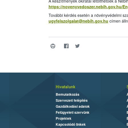
A készítmények okiratai letölthetőek a Néb
https://novenyvedoszer.nebih.gov.hu/E
További kérdés esetén a növényvédelmi sza
ugyfelszolgalat@nebih.gov.hu
címen álln
Hivatalunk
Bemutatkozás
Szervezeti felépítés
Gazdálkodási adatok
Felügyeleti szervünk
Projektek
Kapcsolódó linkek