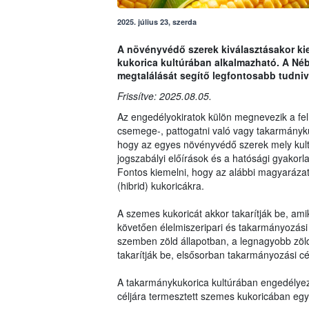
2025. július 23, szerda
A növényvédő szerek kiválasztásakor kie
kukorica kultúrában alkalmazható. A Néb
megtalálását segítő legfontosabb tudniv
Frissítve: 2025.08.05.
Az engedélyokiratok külön megnevezik a fel
csemege-, pattogatni való vagy takarmány
hogy az egyes növényvédő szerek mely kult
jogszabályi előírások és a hatósági gyakorla
Fontos kiemelni, hogy az alábbi magyarázat 
(hibrid) kukoricákra.
A szemes kukoricát akkor takarítják be, am
követően élelmiszeripari és takarmányozási 
szemben zöld állapotban, a legnagyobb zöl
takarítják be, elsősorban takarmányozási cé
A takarmánykukorica kultúrában engedélyez
céljára termesztett szemes kukoricában eg