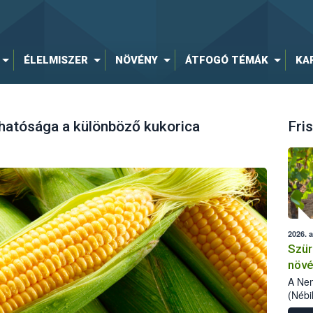
ÉLELMISZER
NÖVÉNY
ÁTFOGÓ TÉMÁK
KA
atósága a különböző kukorica
Fris
2026. 
Szür
növé
szől
A Nem
(Nébi
Klart