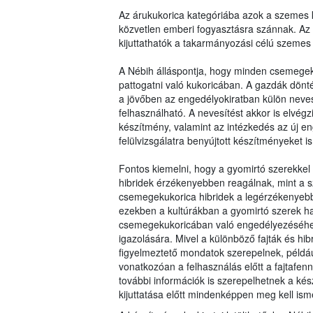
Az árukukorica kategóriába azok a szemes k
közvetlen emberi fogyasztásra szánnak. Az
kijuttathatók a takarmányozási célú szemes 
A Nébih álláspontja, hogy minden csemegek
pattogatni való kukoricában. A gazdák dö
a jövőben az engedélyokiratban külön nevesí
felhasználható. A nevesítést akkor is elvé
készítmény, valamint az intézkedés az új en
felülvizsgálatra benyújtott készítményeket is 
Fontos kiemelni, hogy a gyomirtó szerekkel
hibridek érzékenyebben reagálnak, mint a sz
csemegekukorica hibridek a legérzékenyebbe
ezekben a kultúrákban a gyomirtó szerek ha
csemegekukoricában való engedélyezéséhez s
igazolására. Mivel a különböző fajták és hi
figyelmeztető mondatok szerepelnek, példá
vonatkozóan a felhasználás előtt a fajtafennt
további információk is szerepelhetnek a ké
kijuttatása előtt mindenképpen meg kell isme