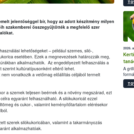
TO
módos
egész
felha
célja
melt jelentőséggel bír, hogy az adott készítmény milyen
lehet
ih szakemberei összegyűjtötték a megfelelő szer
Az Or
alókat.
felha
terme
2026. 
használási lehetőségeket – például szemes, siló-,
Kert
kukorica esetében. Ezek a megnevezések határozzák meg,
taná
úrákban alkalmazhatók. Az engedélyezett felhasználás a
A gri
t szerint kultúratípusonként eltérő lehet.
formá
nem vonatkozik a vetőmag előállítás céljából termelt
romlá
TO
szapo
sütög
ikor a szemek teljesen beérnek és a növény megszárad, ezt
techni
célra egyaránt felhasználható. A silókukoricát ezzel
alapa
dtömeg és cukor-, valamint keményítőtartalom elérésekor
higié
lból.
hőkez
tárol
ett szerek silókukoricában, valamint a takarmányozás
Hivat
yaránt alkalmazhatóak.
a biz