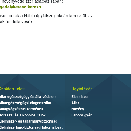
ih növényvédő szer adatbázisában:
ngedelykereso/kereso
kemberek a Nébih ügyfélszolgálatán keresztül, az
ak rendelkezésre.
Szakterületek
Ügyintézés
Állat-egészségügy és állatvédelem
Élelmiszer
Állategészségügyi diagnosztika
Állat
Állatgyógyászati termékek
Növény
Borászat és alkoholos italok
Labor/Egyéb
Élelmiszer- és takarmánybiztonság
Élelmiszerlánc-biztonsági laborhálózat