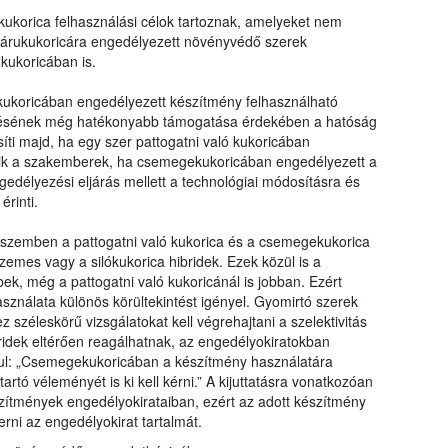
ukorica felhasználási célok tartoznak, amelyeket nem
 árukukoricára engedélyezett növényvédő szerek
kukoricában is.
ukoricában engedélyezett készítmény felhasználható
ntésének még hatékonyabb támogatása érdekében a hatóság
ti majd, ha egy szer pattogatni való kukoricában
gzik a szakemberek, ha csemegekukoricában engedélyezett a
gedélyezési eljárás mellett a technológiai módosításra és
érinti.
 szemben a pattogatni való kukorica és a csemegekukorica
emes vagy a silókukorica hibridek. Ezek közül is a
k, még a pattogatni való kukoricánál is jobban. Ezért
sználata különös körültekintést igényel. Gyomirtó szerek
zéleskörű vizsgálatokat kell végrehajtani a szelektivitás
bridek eltérően reagálhatnak, az engedélyokiratokban
ul: „Csemegekukoricában a készítmény használatára
artó véleményét is ki kell kérni.” A kijuttatásra vonatkozóan
szítmények engedélyokirataiban, ezért az adott készítmény
rni az engedélyokirat tartalmát.