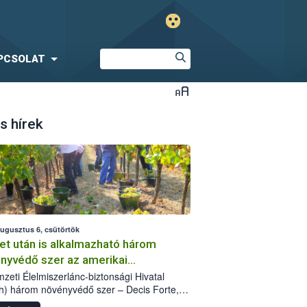
PCSOLAT
s hírek
augusztus 6, csütörtök
et után is alkalmazható három
nyvédő szer az amerikai
őkabóca ellen
zeti Élelmiszerlánc-biztonsági Hivatal
h) három növényvédő szer – Decis Forte,
an 24 EW, Oroganic – engedélyokiratát