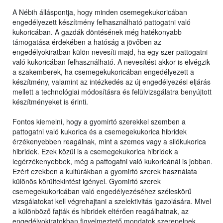
A Nébih álláspontja, hogy minden csemegekukoricában
engedélyezett készítmény felhasználható pattogatni való
kukoricában. A gazdák döntésének még hatékonyabb
támogatása érdekében a hatóság a jövőben az
engedélyokiratban külön nevesíti majd, ha egy szer pattogatni
való kukoricában felhasználható. A nevesítést akkor is elvégzik
a szakemberek, ha csemegekukoricában engedélyezett a
készítmény, valamint az intézkedés az új engedélyezési eljárás
mellett a technológiai módosításra és felülvizsgálatra benyújtott
készítményeket is érinti.
Fontos kiemelni, hogy a gyomirtó szerekkel szemben a
pattogatni való kukorica és a csemegekukorica hibridek
érzékenyebben reagálnak, mint a szemes vagy a silókukorica
hibridek. Ezek közül is a csemegekukorica hibridek a
legérzékenyebbek, még a pattogatni való kukoricánál is jobban.
Ezért ezekben a kultúrákban a gyomirtó szerek használata
különös körültekintést igényel. Gyomirtó szerek
csemegekukoricában való engedélyezéséhez széleskörű
vizsgálatokat kell végrehajtani a szelektivitás igazolására. Mivel
a különböző fajták és hibridek eltérően reagálhatnak, az
engedélyokiratokban figyelmeztető mondatok szerepelnek,