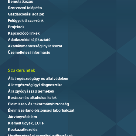
Bemutatkozás
Szervezeti felépítés
Gazdálkodási adatok
Felügyeleti szervünk
Projektek
Kapcsolódó linkek
Adatkezelési tájékoztató
Akadálymentességi nyilatkozat
Üzemeltetési információ
Szakterületek
Állat-egészségügy és állatvédelem
Állategészségügyi diagnosztika
Állatgyógyászati termékek
Borászat és alkoholos italok
Élelmiszer- és takarmánybiztonság
Élelmiszerlánc-biztonsági laborhálózat
Járványvédelem
Kiemelt ügyek, EUTR
Kockázatkezelés
Mezőgazdasági genetikai erőforrások