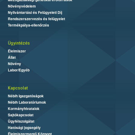
Növényvédelem
Nyilvántartási és Felügyeleti Díj
Rendszerszervezés és felügyelet
Termékpálya-ellenőrzés
Ügyintézés
Élelmiszer
Állat
Növény
Labor/Egyéb
Kapcsolat
Nébih Igazgatóságok
Nébih Laboratóriumok
Kormányhivatalok
Sajtókapcsolat
Ügyfélszolgálat
Hatósági jogsegély
Élelmiszermentő Központ