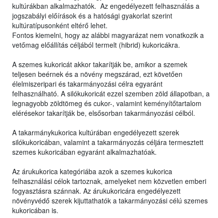
kultúrákban alkalmazhatók. Az engedélyezett felhasználás a
jogszabályi előírások és a hatósági gyakorlat szerint
kultúratípusonként eltérő lehet.
Fontos kiemelni, hogy az alábbi magyarázat nem vonatkozik a
vetőmag előállítás céljából termelt (hibrid) kukoricákra.
A szemes kukoricát akkor takarítják be, amikor a szemek
teljesen beérnek és a növény megszárad, ezt követően
élelmiszeripari és takarmányozási célra egyaránt
felhasználható. A silókukoricát ezzel szemben zöld állapotban, a
legnagyobb zöldtömeg és cukor-, valamint keményítőtartalom
elérésekor takarítják be, elsősorban takarmányozási célból.
A takarmánykukorica kultúrában engedélyezett szerek
silókukoricában, valamint a takarmányozás céljára termesztett
szemes kukoricában egyaránt alkalmazhatóak.
Az árukukorica kategóriába azok a szemes kukorica
felhasználási célok tartoznak, amelyeket nem közvetlen emberi
fogyasztásra szánnak. Az árukukoricára engedélyezett
növényvédő szerek kijuttathatók a takarmányozási célú szemes
kukoricában is.