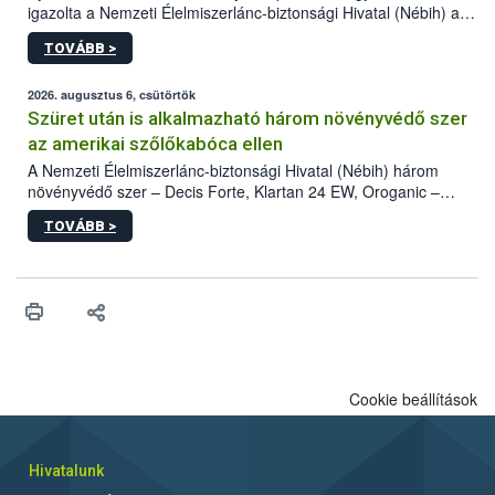
igazolta a Nemzeti Élelmiszerlánc-biztonsági Hivatal (Nébih) a
kőrisrontó karcsúdíszbogár (Agrilus planipennis) jelenlétét. A
TOVÁBB >
kártevőt nem csak színcsapdában találták meg, de már fertőzött
fában is azonosították. A növényvédelmi szakemberek folytatják
az intenzív felderítést, emellett az intézkedéseket a szlovák
2026. augusztus 6, csütörtök
hatósággal is összehangolják a terjedés megállítása érdekében.
Szüret után is alkalmazható három növényvédő szer
az amerikai szőlőkabóca ellen
A Nemzeti Élelmiszerlánc-biztonsági Hivatal (Nébih) három
növényvédő szer – Decis Forte, Klartan 24 EW, Oroganic –
engedélyokiratát módosította, így azok a szüretet követően,
TOVÁBB >
egészen a vesszőérettség (BBCH 91) stádiumáig
felhasználhatóak a szőlőben. A kiterjesztések célja, hogy a korai
érésű szőlőkben is legyen lehetőség a károsító elleni további
védekezésre. Az Oroganic készítmény kis kiszerelésben kiskerti
felhasználók számára is elérhető és ökológiai termesztésben is
engedélyezett.
Cookie beállítások
Hivatalunk