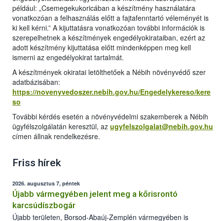
például: „Csemegekukoricában a készítmény használatára
vonatkozóan a felhasználás előtt a fajtafenntartó véleményét is
ki kell kérni.” A kijuttatásra vonatkozóan további információk is
szerepelhetnek a készítmények engedélyokirataiban, ezért az
adott készítmény kijuttatása előtt mindenképpen meg kell
ismerni az engedélyokirat tartalmát.
A készítmények okiratai letölthetőek a Nébih növényvédő szer
adatbázisában:
https://novenyvedoszer.nebih.gov.hu/Engedelykereso/kere
so
További kérdés esetén a növényvédelmi szakemberek a Nébih
ügyfélszolgálatán keresztül, az
ugyfelszolgalat@nebih.gov.hu
címen állnak rendelkezésre.
Friss hírek
2026. augusztus 7, péntek
Újabb vármegyében jelent meg a kőrisrontó
karcsúdíszbogár
Újabb területen, Borsod-Abaúj-Zemplén vármegyében is