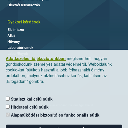
Hírlevél feliratkozás
Gyakori kérdések
Élelmiszer
Állat
Növény
Laboratóriumok
Labor/Egyéb
Adatkezelési tájékoztatónkban
megismerheti, hogyan
gondoskodunk személyes adatai védelméről. Weboldalunk
cookie-kat (sütiket) használ a jobb felhasználói élmény
érdekében, melynek biztosításához kérjük, kattintson az
„Elfogadom” gombra.
Statisztikai célú sütik
Nemzeti Élelmiszerlánc-biztonsági Hivatal
Hirdetési célú sütik
Cím: 1024 Budapest, Keleti Károly utca. 24.
Alapműködést biztosító és funkcionális sütik
Levelezési cím: 1525 Budapest. Pf. 30.