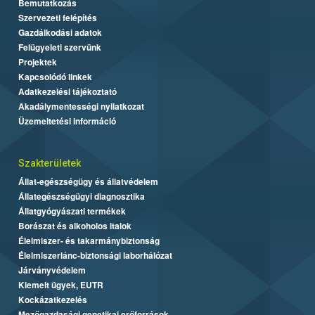
Bemutatkozás
Szervezeti felépítés
Gazdálkodási adatok
Felügyeleti szervünk
Projektek
Kapcsolódó linkek
Adatkezelési tájékoztató
Akadálymentességi nyilatkozat
Üzemeltetési információ
Szakterületek
Állat-egészségügy és állatvédelem
Állategészségügyi diagnosztika
Állatgyógyászati termékek
Borászat és alkoholos italok
Élelmiszer- és takarmánybiztonság
Élelmiszerlánc-biztonsági laborhálózat
Járványvédelem
Kiemelt ügyek, EUTR
Kockázatkezelés
Mezőgazdasági genetikai erőforrások