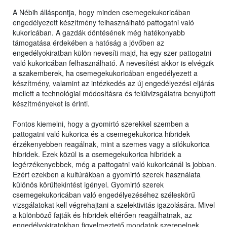
A Nébih álláspontja, hogy minden csemegekukoricában
engedélyezett készítmény felhasználható pattogatni való
kukoricában. A gazdák döntésének még hatékonyabb
támogatása érdekében a hatóság a jövőben az
engedélyokiratban külön nevesíti majd, ha egy szer pattogatni
való kukoricában felhasználható. A nevesítést akkor is elvégzik
a szakemberek, ha csemegekukoricában engedélyezett a
készítmény, valamint az intézkedés az új engedélyezési eljárás
mellett a technológiai módosításra és felülvizsgálatra benyújtott
készítményeket is érinti.
Fontos kiemelni, hogy a gyomirtó szerekkel szemben a
pattogatni való kukorica és a csemegekukorica hibridek
érzékenyebben reagálnak, mint a szemes vagy a silókukorica
hibridek. Ezek közül is a csemegekukorica hibridek a
legérzékenyebbek, még a pattogatni való kukoricánál is jobban.
Ezért ezekben a kultúrákban a gyomirtó szerek használata
különös körültekintést igényel. Gyomirtó szerek
csemegekukoricában való engedélyezéséhez széleskörű
vizsgálatokat kell végrehajtani a szelektivitás igazolására. Mivel
a különböző fajták és hibridek eltérően reagálhatnak, az
engedélyokiratokban figyelmeztető mondatok szerepelnek,