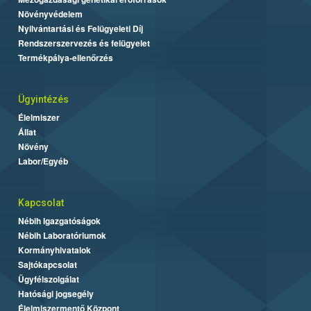
Növényvédelem
Nyilvántartási és Felügyeleti Díj
Rendszerszervezés és felügyelet
Termékpálya-ellenőrzés
Ügyintézés
Élelmiszer
Állat
Növény
Labor/Egyéb
Kapcsolat
Nébih Igazgatóságok
Nébih Laboratóriumok
Kormányhivatalok
Sajtókapcsolat
Ügyfélszolgálat
Hatósági jogsegély
Élelmiszermentő Központ