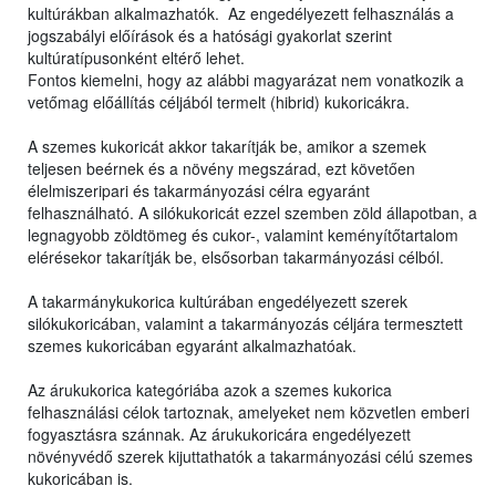
kultúrákban alkalmazhatók. Az engedélyezett felhasználás a
jogszabályi előírások és a hatósági gyakorlat szerint
kultúratípusonként eltérő lehet.
Fontos kiemelni, hogy az alábbi magyarázat nem vonatkozik a
vetőmag előállítás céljából termelt (hibrid) kukoricákra.
A szemes kukoricát akkor takarítják be, amikor a szemek
teljesen beérnek és a növény megszárad, ezt követően
élelmiszeripari és takarmányozási célra egyaránt
felhasználható. A silókukoricát ezzel szemben zöld állapotban, a
legnagyobb zöldtömeg és cukor-, valamint keményítőtartalom
elérésekor takarítják be, elsősorban takarmányozási célból.
A takarmánykukorica kultúrában engedélyezett szerek
silókukoricában, valamint a takarmányozás céljára termesztett
szemes kukoricában egyaránt alkalmazhatóak.
Az árukukorica kategóriába azok a szemes kukorica
felhasználási célok tartoznak, amelyeket nem közvetlen emberi
fogyasztásra szánnak. Az árukukoricára engedélyezett
növényvédő szerek kijuttathatók a takarmányozási célú szemes
kukoricában is.