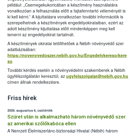
például: „Csemegekukoricában a készítmény használatára
vonatkozóan a felhasználás előtt a fajtafenntartó véleményét is
ki kell kérni.” A kijuttatásra vonatkozóan további információk is
szerepelhetnek a készítmények engedélyokirataiban, ezért az
adott készítmény kijuttatása előtt mindenképpen meg kell
ismerni az engedélyokirat tartalmát.
A készítmények okiratai letölthetőek a Nébih növényvédő szer
adatbázisában:
https://novenyvedoszer.nebih.gov.hu/Engedelykereso/kere
so
További kérdés esetén a növényvédelmi szakemberek a Nébih
ügyfélszolgálatán keresztül, az
ugyfelszolgalat@nebih.gov.hu
címen állnak rendelkezésre.
Friss hírek
2026. augusztus 6, csütörtök
Szüret után is alkalmazható három növényvédő szer
az amerikai szőlőkabóca ellen
A Nemzeti Élelmiszerlánc-biztonsági Hivatal (Nébih) három