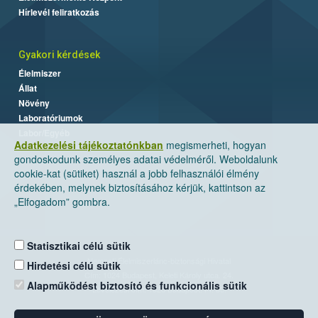
Hírlevél feliratkozás
Gyakori kérdések
Élelmiszer
Állat
Növény
Laboratóriumok
Labor/Egyéb
Adatkezelési tájékoztatónkban
megismerheti, hogyan
gondoskodunk személyes adatai védelméről. Weboldalunk
cookie-kat (sütiket) használ a jobb felhasználói élmény
érdekében, melynek biztosításához kérjük, kattintson az
„Elfogadom” gombra.
Statisztikai célú sütik
Nemzeti Élelmiszerlánc-biztonsági Hivatal
Hirdetési célú sütik
Cím: 1024 Budapest, Keleti Károly utca. 24.
Alapműködést biztosító és funkcionális sütik
Levelezési cím: 1525 Budapest. Pf. 30.