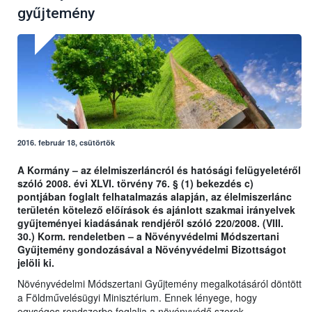
gyűjtemény
2016. február 18, csütörtök
A Kormány – az élelmiszerláncról és hatósági felügyeletéről
szóló 2008. évi XLVI. törvény 76. § (1) bekezdés c)
pontjában foglalt felhatalmazás alapján, az élelmiszerlánc
területén kötelező előírások és ajánlott szakmai irányelvek
gyűjteményei kiadásának rendjéről szóló 220/2008. (VIII.
30.) Korm. rendeletben – a Növényvédelmi Módszertani
Gyűjtemény gondozásával a Növényvédelmi Bizottságot
jelöli ki.
Növényvédelmi Módszertani Gyűjtemény megalkotásáról döntött
a Földművelésügyi Minisztérium. Ennek lényege, hogy
egységes rendszerbe foglalja a növényvédő szerek