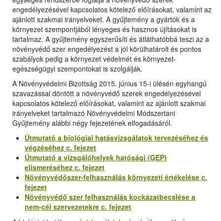
engedélyezésével kapcsolatos kötelező előírásokat, valamint az
ajánlott szakmai irányelveket. A gyűjtemény a gyártók és a
környezet szempontjából lényeges és hasznos újításokat is
tartalmaz. A gyűjtemény egyszerűsíti és átláthatóbbá teszi az a
növényvédő szer engedélyezést a jól körülhatárolt és pontos
szabályok pedig a környezet védelmét és környezet-
egészségügyi szempontokat is szolgálják.
A Növényvédelmi Bizottság 2015. június 15-i ülésén egyhangú
szavazással döntött a növényvédő szerek engedélyezésével
kapcsolatos kötelező előírásokat, valamint az ajánlott szakmai
irányelveket tartalmazó Növényvédelmi Módszertani
Gyűjtemény alábbi négy fejezetének elfogadásáról.
Útmutató a biológiai hatásvizsgálatok tervezéséhez és
végzéséhez c. fejezet
Útmutató a vizsgálóhelyek hatósági (GEP)
elismeréséhez c. fejezet
Növényvédőszer-felhasználás környezeti értékelése c.
fejezet
Növényvédő szer felhasználás kockázatbecslése a
nem-cél szervezetekre c. fejezet