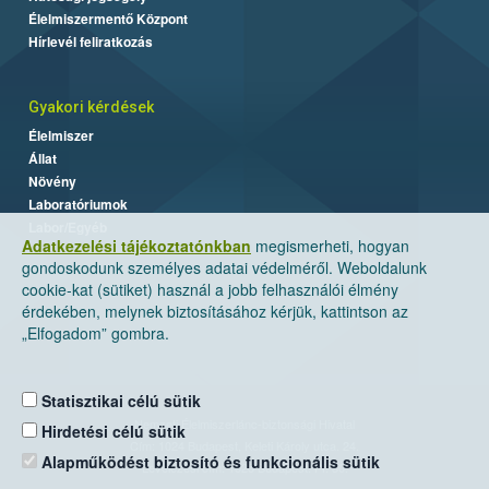
Élelmiszermentő Központ
Hírlevél feliratkozás
Gyakori kérdések
Élelmiszer
Állat
Növény
Laboratóriumok
Labor/Egyéb
Adatkezelési tájékoztatónkban
megismerheti, hogyan
gondoskodunk személyes adatai védelméről. Weboldalunk
cookie-kat (sütiket) használ a jobb felhasználói élmény
érdekében, melynek biztosításához kérjük, kattintson az
„Elfogadom” gombra.
Statisztikai célú sütik
Nemzeti Élelmiszerlánc-biztonsági Hivatal
Hirdetési célú sütik
Cím: 1024 Budapest, Keleti Károly utca. 24.
Alapműködést biztosító és funkcionális sütik
Levelezési cím: 1525 Budapest. Pf. 30.