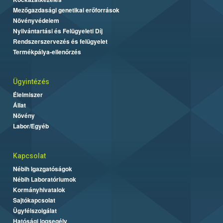
Mezőgazdasági genetikai erőforrások
Növényvédelem
Nyilvántartási és Felügyeleti Díj
Rendszerszervezés és felügyelet
Termékpálya-ellenőrzés
Ügyintézés
Élelmiszer
Állat
Növény
Labor/Egyéb
Kapcsolat
Nébih Igazgatóságok
Nébih Laboratóriumok
Kormányhivatalok
Sajtókapcsolat
Ügyfélszolgálat
Hatósági jogsegély