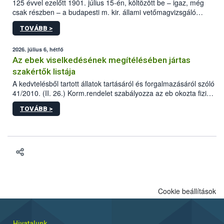
125 évvel ezelőtt 1901. július 15-én, költözött be – igaz, még
csak részben – a budapesti m. kir. állami vetőmagvizsgáló
állomás a Kis Rókus utca 15. szám alatti, Czigler Győző által
TOVÁBB >
tervezett új épületébe.
2026. július 6, hétfő
Az ebek viselkedésének megítélésében jártas
szakértők listája
A kedvtelésből tartott állatok tartásáról és forgalmazásáról szóló
41/2010. (II. 26.) Korm.rendelet szabályozza az eb okozta fizikai
sérülés, illetve ennek veszélye keletkezésekor felmerülő
TOVÁBB >
hatósági feladatokat, valamint a veszélyes eb tartását és annak
engedélyezését. Ezen eljárások során szükség esetén be kell
vonni az ebek viselkedésének megítélésében jártas szakértőt.
Cookie beállítások
Hivatalunk