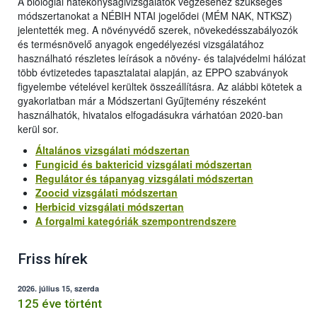
A biológiai hatékonyságivizsgálatok végzéséhez szükséges
módszertanokat a NÉBIH NTAI jogelődei (MÉM NAK, NTKSZ)
jelentették meg. A növényvédő szerek, növekedésszabályozók
és termésnövelő anyagok engedélyezési vizsgálatához
használható részletes leírások a növény- és talajvédelmi hálózat
több évtizetedes tapasztalatai alapján, az EPPO szabványok
figyelembe vételével kerültek összeállításra. Az alábbi kötetek a
gyakorlatban már a Módszertani Gyűjtemény részeként
használhatók, hivatalos elfogadásukra várhatóan 2020-ban
kerül sor.
Általános vizsgálati módszertan
Fungicid és baktericid vizsgálati módszertan
Regulátor és tápanyag vizsgálati módszertan
Zoocid vizsgálati módszertan
Herbicid vizsgálati módszertan
A forgalmi kategóriák szempontrendszere
Friss hírek
2026. július 15, szerda
125 éve történt