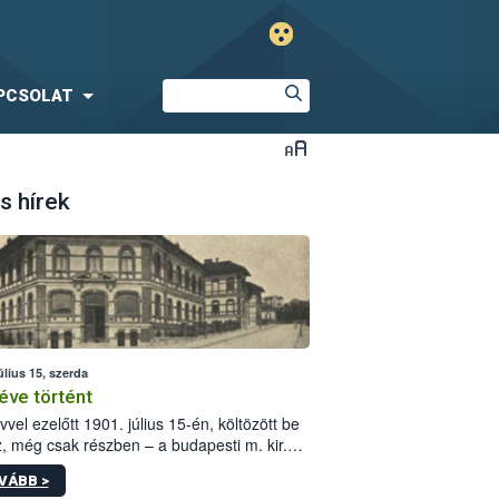
PCSOLAT
s hírek
úlius 15, szerda
éve történt
vvel ezelőtt 1901. július 15-én, költözött be
z, még csak részben – a budapesti m. kir.
i vetőmagvizsgáló állomás a Kis Rókus utca
VÁBB >
ám alatti, Czigler Győző által tervezett új