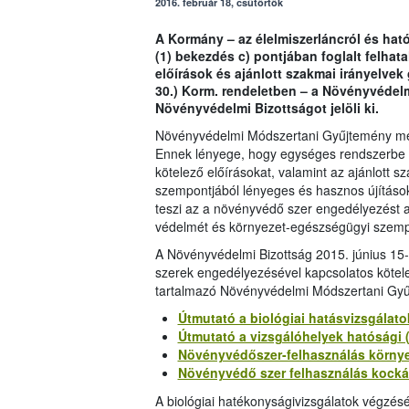
2016. február 18, csütörtök
A Kormány – az élelmiszerláncról és hatós
(1) bekezdés c) pontjában foglalt felhata
előírások és ajánlott szakmai irányelvek 
30.) Korm. rendeletben – a Növényvéde
Növényvédelmi Bizottságot jelöli ki.
Növényvédelmi Módszertani Gyűjtemény meg
Ennek lényege, hogy egységes rendszerbe 
kötelező előírásokat, valamint az ajánlott 
szempontjából lényeges és hasznos újításoka
teszi az a növényvédő szer engedélyezést a 
védelmét és környezet-egészségügyi szempo
A Növényvédelmi Bizottság 2015. június 15
szerek engedélyezésével kapcsolatos kötelez
tartalmazó Növényvédelmi Módszertani Gyűj
Útmutató a biológiai hatásvizsgálato
Útmutató a vizsgálóhelyek hatósági (
Növényvédőszer-felhasználás környeze
Növényvédő szer felhasználás kockáz
A biológiai hatékonyságivizsgálatok végzé