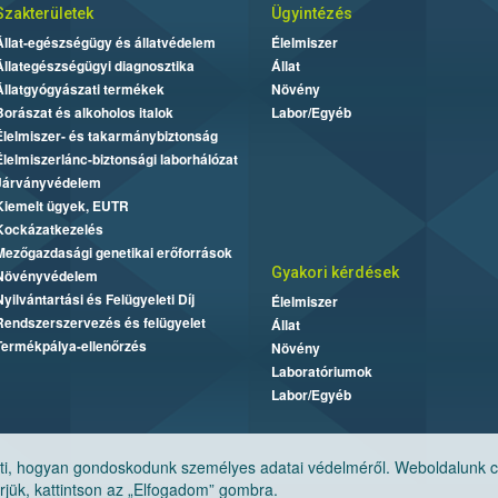
Szakterületek
Ügyintézés
Állat-egészségügy és állatvédelem
Élelmiszer
Állategészségügyi diagnosztika
Állat
Állatgyógyászati termékek
Növény
Borászat és alkoholos italok
Labor/Egyéb
Élelmiszer- és takarmánybiztonság
Élelmiszerlánc-biztonsági laborhálózat
Járványvédelem
Kiemelt ügyek, EUTR
Kockázatkezelés
Mezőgazdasági genetikai erőforrások
Gyakori kérdések
Növényvédelem
Nyilvántartási és Felügyeleti Díj
Élelmiszer
Rendszerszervezés és felügyelet
Állat
Termékpálya-ellenőrzés
Növény
Laboratóriumok
Labor/Egyéb
, hogyan gondoskodunk személyes adatai védelméről. Weboldalunk cook
jük, kattintson az „Elfogadom” gombra.