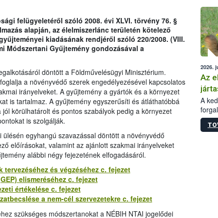
épüle
ági felügyeletéről szóló 2008. évi XLVI. törvény 76. §
lmazás alapján, az élelmiszerlánc területén kötelező
gyűjteményei kiadásának rendjéről szóló 220/2008. (VIII.
lmi Módszertani Gyűjtemény gondozásával a
2026. j
alkotásáról döntött a Földművelésügyi Minisztérium.
Az e
foglalja a növényvédő szerek engedélyezésével kapcsolatos
járta
szakmai irányelveket. A gyűjtemény a gyártók és a környezet
A kedv
t is tartalmaz. A gyűjtemény egyszerűsíti és átláthatóbbá
forga
jól körülhatárolt és pontos szabályok pedig a környezet
Korm.
ntokat is szolgálják.
TO
sérül
-i ülésén egyhangú szavazással döntött a növényvédő
felme
ő előírásokat, valamint az ajánlott szakmai irányelveket
veszé
temény alábbi négy fejezetének elfogadásáról.
Ezen 
vonni
k tervezéséhez és végzéséhez c. fejezet
jártas
GEP) elismeréséhez c. fejezet
ti értékelése c. fejezet
atbecslése a nem-cél szervezetekre c. fejezet
séhez szükséges módszertanokat a NÉBIH NTAI jogelődei