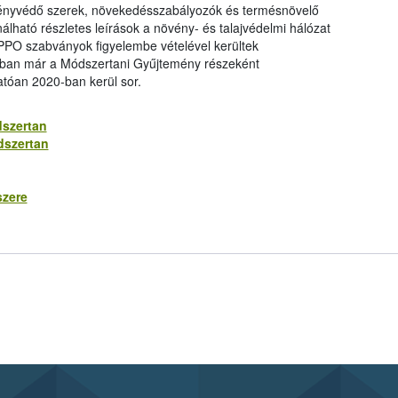
ényvédő szerek, növekedésszabályozók és termésnövelő
lható részletes leírások a növény- és talajvédelmi hálózat
EPPO szabványok figyelembe vételével kerültek
latban már a Módszertani Gyűjtemény részeként
atóan 2020-ban kerül sor.
dszertan
dszertan
szere