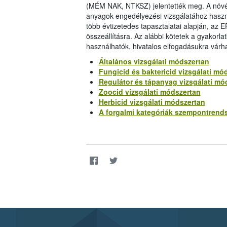
(MÉM NAK, NTKSZ) jelentették meg. A növ
anyagok engedélyezési vizsgálatához haszná
több évtizetedes tapasztalatai alapján, az 
összeállításra. Az alábbi kötetek a gyakor
használhatók, hivatalos elfogadásukra várh
Általános vizsgálati módszertan
Fungicid és baktericid vizsgálati mó
Regulátor és tápanyag vizsgálati mó
Zoocid vizsgálati módszertan
Herbicid vizsgálati módszertan
A forgalmi kategóriák szempontrend