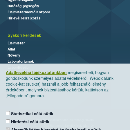
Hatósági jogsegély
Élelmiszermentő Központ
Hírlevél feliratkozás
Gyakori kérdések
Élelmiszer
Állat
Növény
Laboratóriumok
Labor/Egyéb
Adatkezelési tájékoztatónkban
megismerheti, hogyan
gondoskodunk személyes adatai védelméről. Weboldalunk
cookie-kat (sütiket) használ a jobb felhasználói élmény
érdekében, melynek biztosításához kérjük, kattintson az
„Elfogadom” gombra.
Statisztikai célú sütik
Nemzeti Élelmiszerlánc-biztonsági Hivatal
Hirdetési célú sütik
Cím: 1024 Budapest, Keleti Károly utca. 24.
Alapműködést biztosító és funkcionális sütik