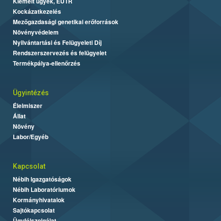
Kiemelt ügyek, EUTR
Kockázatkezelés
Mezőgazdasági genetikai erőforrások
Növényvédelem
Nyilvántartási és Felügyeleti Díj
Rendszerszervezés és felügyelet
Termékpálya-ellenőrzés
Ügyintézés
Élelmiszer
Állat
Növény
Labor/Egyéb
Kapcsolat
Nébih Igazgatóságok
Nébih Laboratóriumok
Kormányhivatalok
Sajtókapcsolat
Ügyfélszolgálat