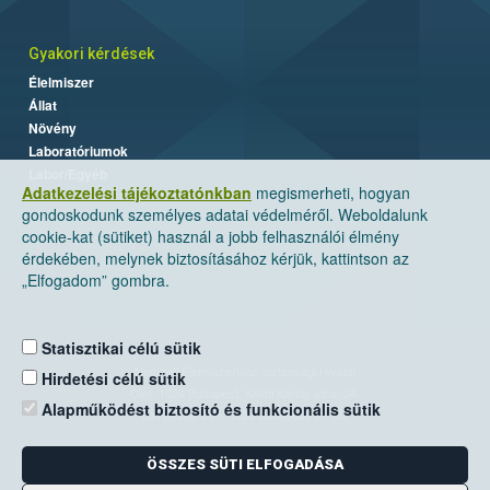
Gyakori kérdések
Élelmiszer
Állat
Növény
Laboratóriumok
Labor/Egyéb
Adatkezelési tájékoztatónkban
megismerheti, hogyan
gondoskodunk személyes adatai védelméről. Weboldalunk
cookie-kat (sütiket) használ a jobb felhasználói élmény
érdekében, melynek biztosításához kérjük, kattintson az
„Elfogadom” gombra.
Statisztikai célú sütik
Nemzeti Élelmiszerlánc-biztonsági Hivatal
Hirdetési célú sütik
Cím: 1024 Budapest, Keleti Károly utca. 24.
Alapműködést biztosító és funkcionális sütik
Levelezési cím: 1525 Budapest. Pf. 30.
ÖSSZES SÜTI ELFOGADÁSA
E-mail:
ugyfelszolgalat@nebih.gov.hu