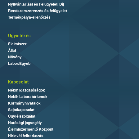
Nyilvántartási és Felügyeleti Díj
Rendszerszervezés és felügyelet
Termékpálya-ellenőrzés
Ügyintézés
Élelmiszer
Állat
Növény
Labor/Egyéb
Kapcsolat
Nébih Igazgatóságok
Nébih Laboratóriumok
Kormányhivatalok
Sajtókapcsolat
Ügyfélszolgálat
Hatósági jogsegély
Élelmiszermentő Központ
Hírlevél feliratkozás