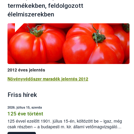
termékekben, feldolgozott
élelmiszerekben
2012 éves jelentés
Növényvédőszer maradék jelentés 2012
Friss hírek
2026. július 15, szerda
125 éve történt
125 évvel ezelőtt 1901. július 15-én, költözött be – igaz, még
csak részben – a budapesti m. kir. állami vetőmagvizsgáló
állomás a Kis Rókus utca 15. szám alatti, Czigler Győző által