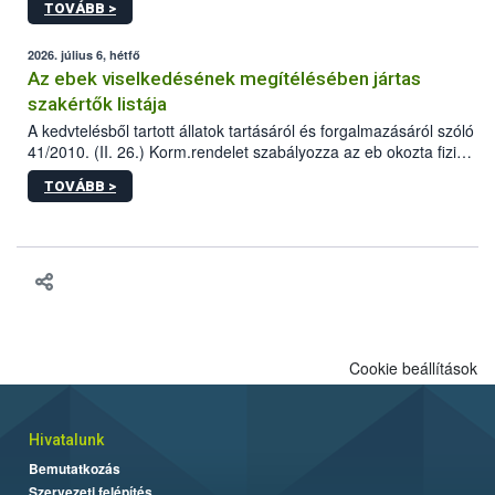
TOVÁBB >
tervezett új épületébe.
2026. július 6, hétfő
Az ebek viselkedésének megítélésében jártas
szakértők listája
A kedvtelésből tartott állatok tartásáról és forgalmazásáról szóló
41/2010. (II. 26.) Korm.rendelet szabályozza az eb okozta fizikai
sérülés, illetve ennek veszélye keletkezésekor felmerülő
TOVÁBB >
hatósági feladatokat, valamint a veszélyes eb tartását és annak
engedélyezését. Ezen eljárások során szükség esetén be kell
vonni az ebek viselkedésének megítélésében jártas szakértőt.
Cookie beállítások
Hivatalunk
Bemutatkozás
Szervezeti felépítés