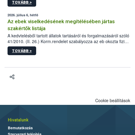
TOVÁBB >
tervezett új épületébe.
2026. július 6, hétfő
Az ebek viselkedésének megítélésében jártas
szakértők listája
A kedvtelésből tartott állatok tartásáról és forgalmazásáról szóló
41/2010. (II. 26.) Korm.rendelet szabályozza az eb okozta fizikai
sérülés, illetve ennek veszélye keletkezésekor felmerülő
TOVÁBB >
hatósági feladatokat, valamint a veszélyes eb tartását és annak
engedélyezését. Ezen eljárások során szükség esetén be kell
vonni az ebek viselkedésének megítélésében jártas szakértőt.
Cookie beállítások
Hivatalunk
Bemutatkozás
Szervezeti felépítés