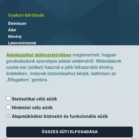
Gyakori kérdések
Élelmiszer
Állat
Növény
Laboratóriumok
Labor/Egyéb
Adatkezelési tájékoztatónkban
megismerheti, hogyan
gondoskodunk személyes adatai védelméről. Weboldalunk
cookie-kat (sütiket) használ a jobb felhasználói élmény
érdekében, melynek biztosításához kérjük, kattintson az
„Elfogadom” gombra.
Statisztikai célú sütik
Nemzeti Élelmiszerlánc-biztonsági Hivatal
Hirdetési célú sütik
Cím: 1024 Budapest, Keleti Károly utca. 24.
Alapműködést biztosító és funkcionális sütik
Levelezési cím: 1525 Budapest. Pf. 30.
ÖSSZES SÜTI ELFOGADÁSA
E-mail:
ugyfelszolgalat@nebih.gov.hu