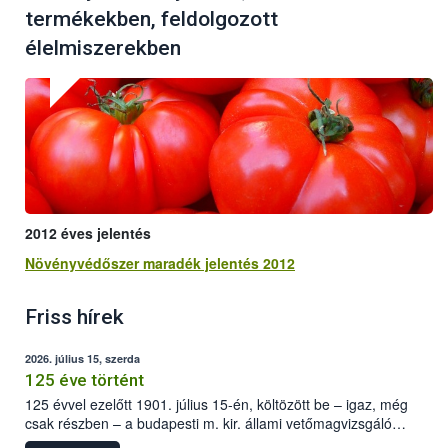
termékekben, feldolgozott
élelmiszerekben
2012 éves jelentés
Növényvédőszer maradék jelentés 2012
Friss hírek
2026. július 15, szerda
125 éve történt
125 évvel ezelőtt 1901. július 15-én, költözött be – igaz, még
csak részben – a budapesti m. kir. állami vetőmagvizsgáló
állomás a Kis Rókus utca 15. szám alatti, Czigler Győző által