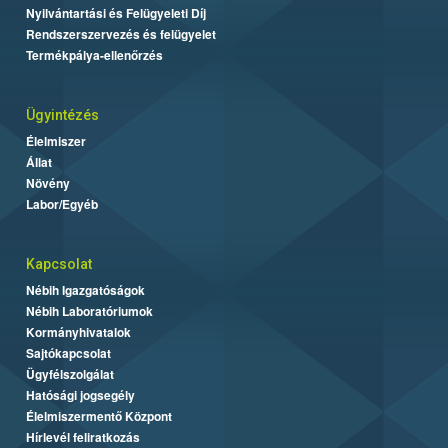
Nyilvántartási és Felügyeleti Díj
Rendszerszervezés és felügyelet
Termékpálya-ellenőrzés
Ügyintézés
Élelmiszer
Állat
Növény
Labor/Egyéb
Kapcsolat
Nébih Igazgatóságok
Nébih Laboratóriumok
Kormányhivatalok
Sajtókapcsolat
Ügyfélszolgálat
Hatósági jogsegély
Élelmiszermentő Központ
Hírlevél feliratkozás