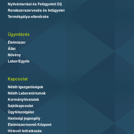
Nyilvántartási és Felügyeleti Díj
Rendszerszervezés és felügyelet
Termékpálya-ellenőrzés
Ügyintézés
Élelmiszer
Állat
Növény
Labor/Egyéb
Kapcsolat
Nébih Igazgatóságok
Nébih Laboratóriumok
Kormányhivatalok
Sajtókapcsolat
Ügyfélszolgálat
Hatósági jogsegély
Élelmiszermentő Központ
Hírlevél feliratkozás