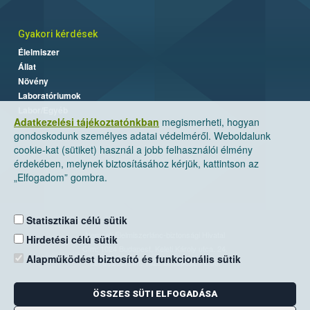
Gyakori kérdések
Élelmiszer
Állat
Növény
Laboratóriumok
Labor/Egyéb
Adatkezelési tájékoztatónkban
megismerheti, hogyan
gondoskodunk személyes adatai védelméről. Weboldalunk
cookie-kat (sütiket) használ a jobb felhasználói élmény
érdekében, melynek biztosításához kérjük, kattintson az
„Elfogadom” gombra.
Statisztikai célú sütik
Nemzeti Élelmiszerlánc-biztonsági Hivatal
Hirdetési célú sütik
Cím: 1024 Budapest, Keleti Károly utca. 24.
Alapműködést biztosító és funkcionális sütik
Levelezési cím: 1525 Budapest. Pf. 30.
ÖSSZES SÜTI ELFOGADÁSA
E-mail:
ugyfelszolgalat@nebih.gov.hu