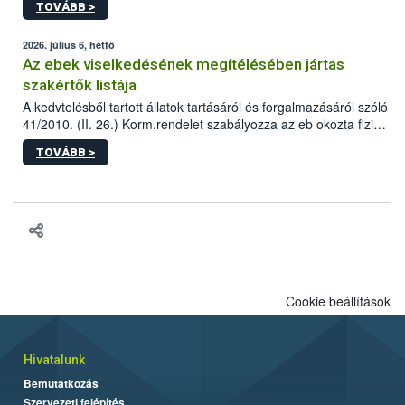
TOVÁBB >
tervezett új épületébe.
2026. július 6, hétfő
Az ebek viselkedésének megítélésében jártas
szakértők listája
A kedvtelésből tartott állatok tartásáról és forgalmazásáról szóló
41/2010. (II. 26.) Korm.rendelet szabályozza az eb okozta fizikai
sérülés, illetve ennek veszélye keletkezésekor felmerülő
TOVÁBB >
hatósági feladatokat, valamint a veszélyes eb tartását és annak
engedélyezését. Ezen eljárások során szükség esetén be kell
vonni az ebek viselkedésének megítélésében jártas szakértőt.
Cookie beállítások
Hivatalunk
Bemutatkozás
Szervezeti felépítés