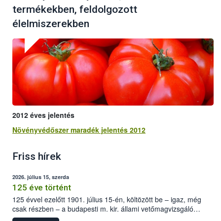
termékekben, feldolgozott
élelmiszerekben
2012 éves jelentés
Növényvédőszer maradék jelentés 2012
Friss hírek
2026. július 15, szerda
125 éve történt
125 évvel ezelőtt 1901. július 15-én, költözött be – igaz, még
csak részben – a budapesti m. kir. állami vetőmagvizsgáló
állomás a Kis Rókus utca 15. szám alatti, Czigler Győző által