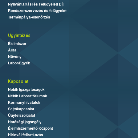
Nyilvántartási és Felügyeleti Díj
Rendszerszervezés és felügyelet
Termékpálya-ellenőrzés
Ügyintézés
Élelmiszer
Állat
Növény
Labor/Egyéb
Kapcsolat
Nébih Igazgatóságok
Nébih Laboratóriumok
Kormányhivatalok
Sajtókapcsolat
Ügyfélszolgálat
Hatósági jogsegély
Élelmiszermentő Központ
Hírlevél feliratkozás