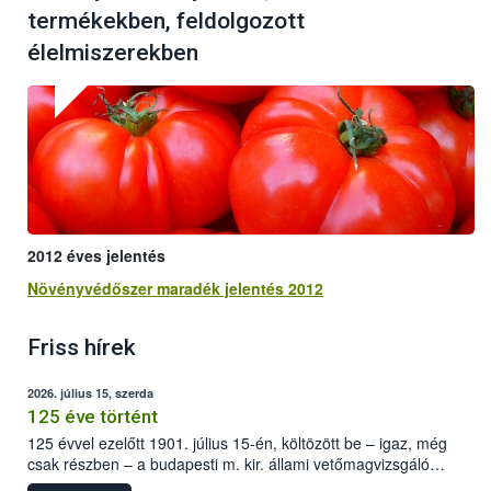
termékekben, feldolgozott
élelmiszerekben
2012 éves jelentés
Növényvédőszer maradék jelentés 2012
Friss hírek
2026. július 15, szerda
125 éve történt
125 évvel ezelőtt 1901. július 15-én, költözött be – igaz, még
csak részben – a budapesti m. kir. állami vetőmagvizsgáló
állomás a Kis Rókus utca 15. szám alatti, Czigler Győző által