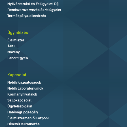
Nyilvántartási és Felügyeleti Díj
Rendszerszervezés és felügyelet
Termékpálya-ellenőrzés
Ügyintézés
Élelmiszer
Állat
Növény
Labor/Egyéb
Kapcsolat
Nébih Igazgatóságok
Nébih Laboratóriumok
Kormányhivatalok
Sajtókapcsolat
Ügyfélszolgálat
Hatósági jogsegély
Élelmiszermentő Központ
Hírlevél feliratkozás