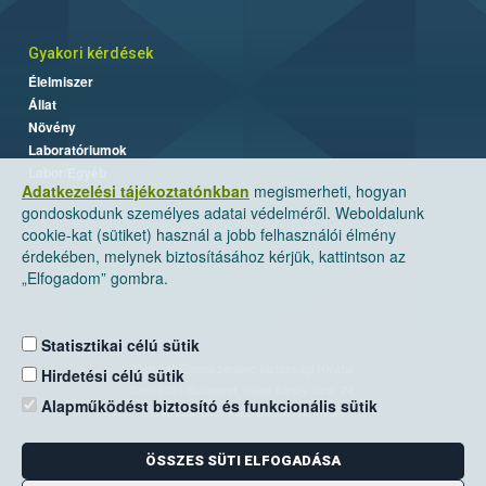
Gyakori kérdések
Élelmiszer
Állat
Növény
Laboratóriumok
Labor/Egyéb
Adatkezelési tájékoztatónkban
megismerheti, hogyan
gondoskodunk személyes adatai védelméről. Weboldalunk
cookie-kat (sütiket) használ a jobb felhasználói élmény
érdekében, melynek biztosításához kérjük, kattintson az
„Elfogadom” gombra.
Statisztikai célú sütik
Nemzeti Élelmiszerlánc-biztonsági Hivatal
Hirdetési célú sütik
Cím: 1024 Budapest, Keleti Károly utca. 24.
Alapműködést biztosító és funkcionális sütik
Levelezési cím: 1525 Budapest. Pf. 30.
ÖSSZES SÜTI ELFOGADÁSA
E-mail:
ugyfelszolgalat@nebih.gov.hu