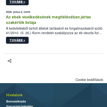
TOVÁBB >
tervezett új épületébe.
2026. július 6, hétfő
Az ebek viselkedésének megítélésében jártas
szakértők listája
A kedvtelésből tartott állatok tartásáról és forgalmazásáról szóló
41/2010. (II. 26.) Korm.rendelet szabályozza az eb okozta fizikai
sérülés, illetve ennek veszélye keletkezésekor felmerülő
TOVÁBB >
hatósági feladatokat, valamint a veszélyes eb tartását és annak
engedélyezését. Ezen eljárások során szükség esetén be kell
vonni az ebek viselkedésének megítélésében jártas szakértőt.
Cookie beállítások
Hivatalunk
Bemutatkozás
Szervezeti felépítés