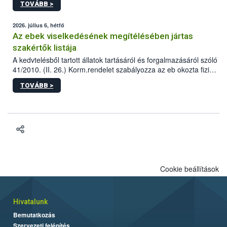
TOVÁBB >
tervezett új épületébe.
2026. július 6, hétfő
Az ebek viselkedésének megítélésében jártas
szakértők listája
A kedvtelésből tartott állatok tartásáról és forgalmazásáról szóló
41/2010. (II. 26.) Korm.rendelet szabályozza az eb okozta fizikai
sérülés, illetve ennek veszélye keletkezésekor felmerülő
TOVÁBB >
hatósági feladatokat, valamint a veszélyes eb tartását és annak
engedélyezését. Ezen eljárások során szükség esetén be kell
vonni az ebek viselkedésének megítélésében jártas szakértőt.
Cookie beállítások
Hivatalunk
Bemutatkozás
Szervezeti felépítés