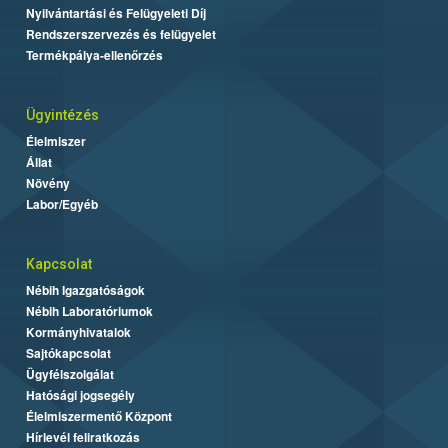
Nyilvántartási és Felügyeleti Díj
Rendszerszervezés és felügyelet
Termékpálya-ellenőrzés
Ügyintézés
Élelmiszer
Állat
Növény
Labor/Egyéb
Kapcsolat
Nébih Igazgatóságok
Nébih Laboratóriumok
Kormányhivatalok
Sajtókapcsolat
Ügyfélszolgálat
Hatósági jogsegély
Élelmiszermentő Központ
Hírlevél feliratkozás