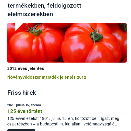
termékekben, feldolgozott
élelmiszerekben
2012 éves jelentés
Növényvédőszer maradék jelentés 2012
Friss hírek
2026. július 15, szerda
125 éve történt
125 évvel ezelőtt 1901. július 15-én, költözött be – igaz, még
csak részben – a budapesti m. kir. állami vetőmagvizsgáló
állomás a Kis Rókus utca 15. szám alatti, Czigler Győző által