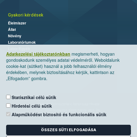
Gyakori kérdések
Élelmiszer
Állat
Növény
Laboratóriumok
Labor/Egyéb
Adatkezelési tájékoztatónkban
megismerheti, hogyan
gondoskodunk személyes adatai védelméről. Weboldalunk
cookie-kat (sütiket) használ a jobb felhasználói élmény
érdekében, melynek biztosításához kérjük, kattintson az
„Elfogadom” gombra.
Statisztikai célú sütik
Nemzeti Élelmiszerlánc-biztonsági Hivatal
Hirdetési célú sütik
Cím: 1024 Budapest, Keleti Károly utca. 24.
Alapműködést biztosító és funkcionális sütik
Levelezési cím: 1525 Budapest. Pf. 30.
ÖSSZES SÜTI ELFOGADÁSA
E-mail:
ugyfelszolgalat@nebih.gov.hu