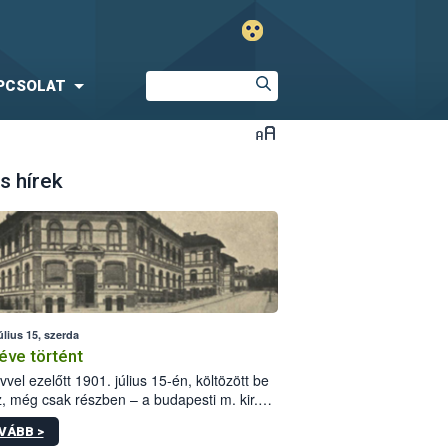
PCSOLAT
s hírek
úlius 15, szerda
éve történt
vvel ezelőtt 1901. július 15-én, költözött be
z, még csak részben – a budapesti m. kir.
i vetőmagvizsgáló állomás a Kis Rókus utca
VÁBB >
ám alatti, Czigler Győző által tervezett új