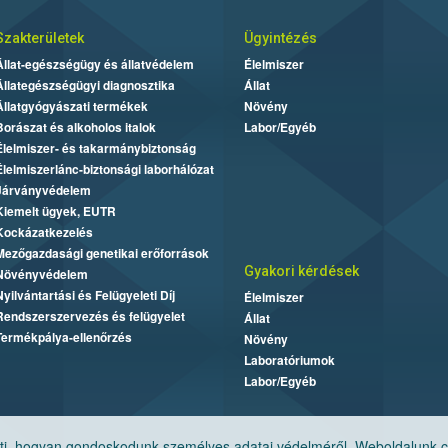
Szakterületek
Ügyintézés
Állat-egészségügy és állatvédelem
Élelmiszer
Állategészségügyi diagnosztika
Állat
Állatgyógyászati termékek
Növény
Borászat és alkoholos italok
Labor/Egyéb
Élelmiszer- és takarmánybiztonság
Élelmiszerlánc-biztonsági laborhálózat
Járványvédelem
Kiemelt ügyek, EUTR
Kockázatkezelés
Mezőgazdasági genetikai erőforrások
Gyakori kérdések
Növényvédelem
Nyilvántartási és Felügyeleti Díj
Élelmiszer
Rendszerszervezés és felügyelet
Állat
Termékpálya-ellenőrzés
Növény
Laboratóriumok
Labor/Egyéb
, hogyan gondoskodunk személyes adatai védelméről. Weboldalunk cook