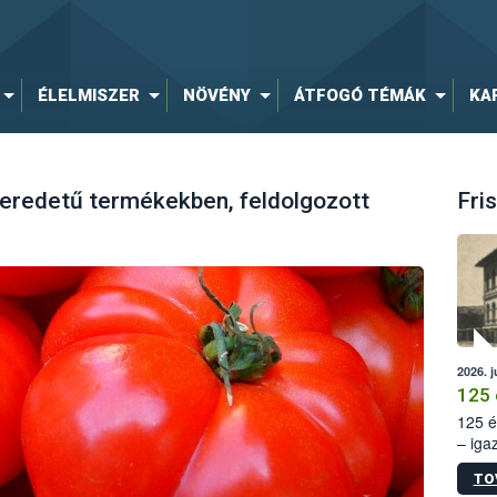
ÉLELMISZER
NÖVÉNY
ÁTFOGÓ TÉMÁK
KA
 eredetű termékekben, feldolgozott
Fris
2026. j
125 
125 é
– iga
állam
TO
15. sz