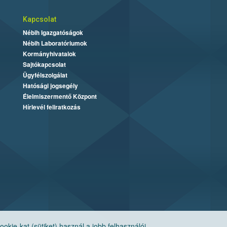
Kapcsolat
Nébih Igazgatóságok
Nébih Laboratóriumok
Kormányhivatalok
Sajtókapcsolat
Ügyfélszolgálat
Hatósági jogsegély
Élelmiszermentő Központ
Hírlevél feliratkozás
ie-kat (sütiket) használ a jobb felhasználói