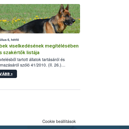
tébe.
úlius 6, hétfő
bek viselkedésének megítélésében
s szakértők listája
telésből tartott állatok tartásáról és
lmazásáról szóló 41/2010. (II. 26.)
rendelet szabályozza az eb okozta fizikai
VÁBB >
és, illetve ennek veszélye keletkezésekor
rülő hatósági feladatokat, valamint a
lyes eb tartását és annak engedélyezését.
eljárások során szükség esetén be kell
 az ebek viselkedésének megítélésében
 szakértőt.
Cookie beállítások