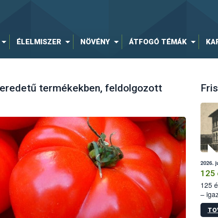
ÉLELMISZER
NÖVÉNY
ÁTFOGÓ TÉMÁK
KA
 eredetű termékekben, feldolgozott
Fris
2026. j
125 
125 é
– iga
állam
TO
15. sz