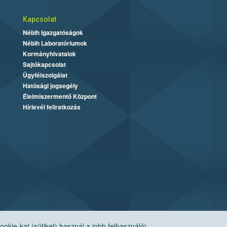
Kapcsolat
Nébih Igazgatóságok
Nébih Laboratóriumok
Kormányhivatalok
Sajtókapcsolat
Ügyfélszolgálat
Hatósági jogsegély
Élelmiszermentő Központ
Hírlevél feliratkozás
ie-kat (sütiket) használ a jobb felhasználói