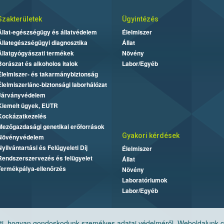
Szakterületek
Ügyintézés
Állat-egészségügy és állatvédelem
Élelmiszer
Állategészségügyi diagnosztika
Állat
Állatgyógyászati termékek
Növény
Borászat és alkoholos italok
Labor/Egyéb
Élelmiszer- és takarmánybiztonság
Élelmiszerlánc-biztonsági laborhálózat
Járványvédelem
Kiemelt ügyek, EUTR
Kockázatkezelés
Mezőgazdasági genetikai erőforrások
Gyakori kérdések
Növényvédelem
Nyilvántartási és Felügyeleti Díj
Élelmiszer
Rendszerszervezés és felügyelet
Állat
Termékpálya-ellenőrzés
Növény
Laboratóriumok
Labor/Egyéb
, hogyan gondoskodunk személyes adatai védelméről. Weboldalunk cook