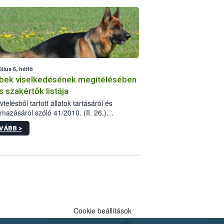
tébe.
úlius 6, hétfő
bek viselkedésének megítélésében
s szakértők listája
telésből tartott állatok tartásáról és
lmazásáról szóló 41/2010. (II. 26.)
rendelet szabályozza az eb okozta fizikai
VÁBB >
és, illetve ennek veszélye keletkezésekor
rülő hatósági feladatokat, valamint a
lyes eb tartását és annak engedélyezését.
eljárások során szükség esetén be kell
 az ebek viselkedésének megítélésében
 szakértőt.
Cookie beállítások