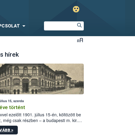
PCSOLAT
s hírek
úlius 15, szerda
éve történt
vvel ezelőtt 1901. július 15-én, költözött be
z, még csak részben – a budapesti m. kir.
i vetőmagvizsgáló állomás a Kis Rókus utca
VÁBB >
ám alatti, Czigler Győző által tervezett új