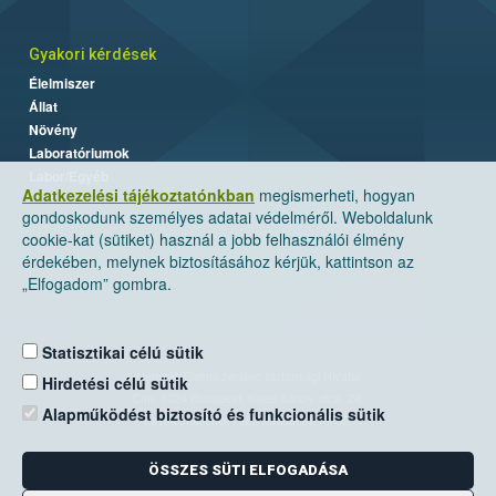
Gyakori kérdések
Élelmiszer
Állat
Növény
Laboratóriumok
Labor/Egyéb
Adatkezelési tájékoztatónkban
megismerheti, hogyan
gondoskodunk személyes adatai védelméről. Weboldalunk
cookie-kat (sütiket) használ a jobb felhasználói élmény
érdekében, melynek biztosításához kérjük, kattintson az
„Elfogadom” gombra.
Statisztikai célú sütik
Nemzeti Élelmiszerlánc-biztonsági Hivatal
Hirdetési célú sütik
Cím: 1024 Budapest, Keleti Károly utca. 24.
Alapműködést biztosító és funkcionális sütik
Levelezési cím: 1525 Budapest. Pf. 30.
ÖSSZES SÜTI ELFOGADÁSA
E-mail:
ugyfelszolgalat@nebih.gov.hu