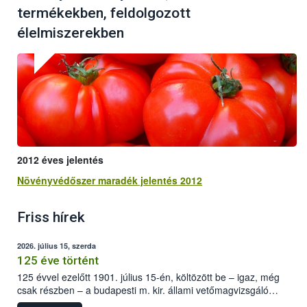
termékekben, feldolgozott
élelmiszerekben
2012 éves jelentés
Növényvédőszer maradék jelentés 2012
Friss hírek
2026. július 15, szerda
125 éve történt
125 évvel ezelőtt 1901. július 15-én, költözött be – igaz, még
csak részben – a budapesti m. kir. állami vetőmagvizsgáló
állomás a Kis Rókus utca 15. szám alatti, Czigler Győző által