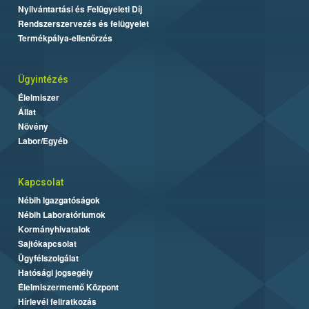
Nyilvántartási és Felügyeleti Díj
Rendszerszervezés és felügyelet
Termékpálya-ellenőrzés
Ügyintézés
Élelmiszer
Állat
Növény
Labor/Egyéb
Kapcsolat
Nébih Igazgatóságok
Nébih Laboratóriumok
Kormányhivatalok
Sajtókapcsolat
Ügyfélszolgálat
Hatósági jogsegély
Élelmiszermentő Központ
Hírlevél feliratkozás