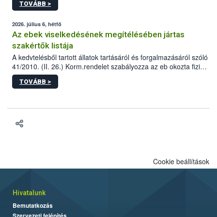
TOVÁBB >
tervezett új épületébe.
2026. július 6, hétfő
Az ebek viselkedésének megítélésében jártas
szakértők listája
A kedvtelésből tartott állatok tartásáról és forgalmazásáról szóló
41/2010. (II. 26.) Korm.rendelet szabályozza az eb okozta fizikai
sérülés, illetve ennek veszélye keletkezésekor felmerülő
TOVÁBB >
hatósági feladatokat, valamint a veszélyes eb tartását és annak
engedélyezését. Ezen eljárások során szükség esetén be kell
vonni az ebek viselkedésének megítélésében jártas szakértőt.
Cookie beállítások
Hivatalunk
Bemutatkozás
Szervezeti felépítés