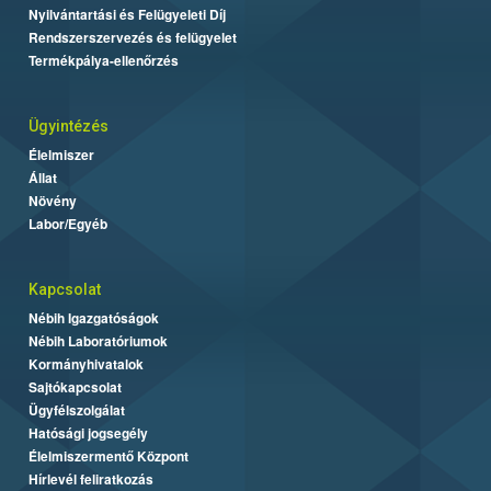
Nyilvántartási és Felügyeleti Díj
Rendszerszervezés és felügyelet
Termékpálya-ellenőrzés
Ügyintézés
Élelmiszer
Állat
Növény
Labor/Egyéb
Kapcsolat
Nébih Igazgatóságok
Nébih Laboratóriumok
Kormányhivatalok
Sajtókapcsolat
Ügyfélszolgálat
Hatósági jogsegély
Élelmiszermentő Központ
Hírlevél feliratkozás