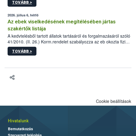
TOVÁBB >
tervezett új épületébe.
2026. július 6, hétfő
Az ebek viselkedésének megítélésében jártas
szakértők listája
A kedvtelésből tartott állatok tartásáról és forgalmazásáról szóló
41/2010. (II. 26.) Korm.rendelet szabályozza az eb okozta fizikai
sérülés, illetve ennek veszélye keletkezésekor felmerülő
TOVÁBB >
hatósági feladatokat, valamint a veszélyes eb tartását és annak
engedélyezését. Ezen eljárások során szükség esetén be kell
vonni az ebek viselkedésének megítélésében jártas szakértőt.
Cookie beállítások
Hivatalunk
Bemutatkozás
Szervezeti felépítés