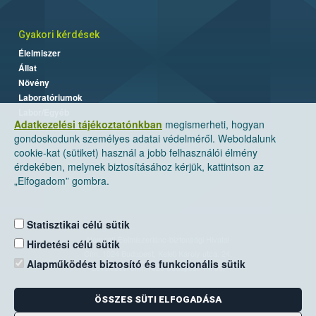
Gyakori kérdések
Élelmiszer
Állat
Növény
Laboratóriumok
Labor/Egyéb
Adatkezelési tájékoztatónkban
megismerheti, hogyan
gondoskodunk személyes adatai védelméről. Weboldalunk
cookie-kat (sütiket) használ a jobb felhasználói élmény
érdekében, melynek biztosításához kérjük, kattintson az
„Elfogadom” gombra.
Statisztikai célú sütik
Nemzeti Élelmiszerlánc-biztonsági Hivatal
Hirdetési célú sütik
Cím: 1024 Budapest, Keleti Károly utca. 24.
Alapműködést biztosító és funkcionális sütik
Levelezési cím: 1525 Budapest. Pf. 30.
ÖSSZES SÜTI ELFOGADÁSA
E-mail:
ugyfelszolgalat@nebih.gov.hu