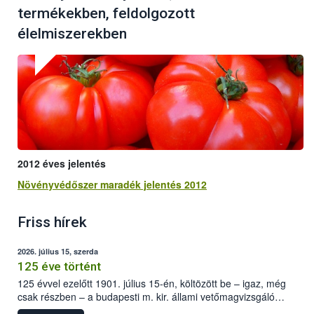
termékekben, feldolgozott
élelmiszerekben
2012 éves jelentés
Növényvédőszer maradék jelentés 2012
Friss hírek
2026. július 15, szerda
125 éve történt
125 évvel ezelőtt 1901. július 15-én, költözött be – igaz, még
csak részben – a budapesti m. kir. állami vetőmagvizsgáló
állomás a Kis Rókus utca 15. szám alatti, Czigler Győző által