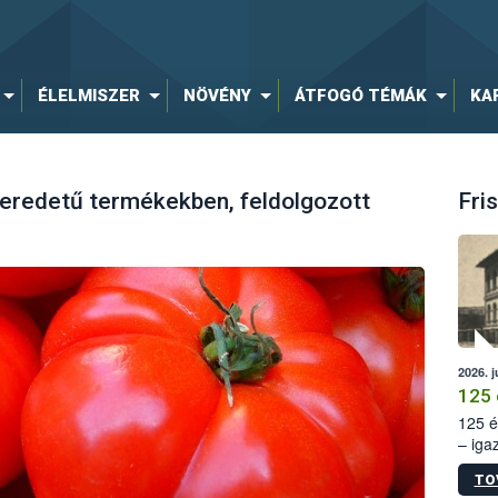
ÉLELMISZER
NÖVÉNY
ÁTFOGÓ TÉMÁK
KA
 eredetű termékekben, feldolgozott
Fris
2026. j
125 
125 é
– iga
állam
TO
15. sz