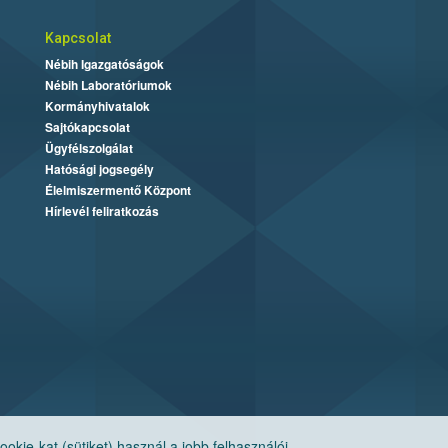
Kapcsolat
Nébih Igazgatóságok
Nébih Laboratóriumok
Kormányhivatalok
Sajtókapcsolat
Ügyfélszolgálat
Hatósági jogsegély
Élelmiszermentő Központ
Hírlevél feliratkozás
ie-kat (sütiket) használ a jobb felhasználói