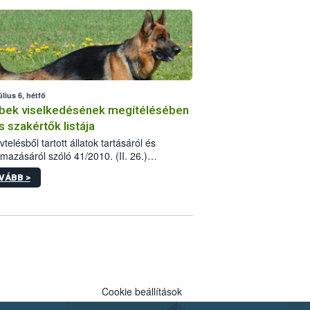
tébe.
úlius 6, hétfő
bek viselkedésének megítélésében
s szakértők listája
telésből tartott állatok tartásáról és
lmazásáról szóló 41/2010. (II. 26.)
rendelet szabályozza az eb okozta fizikai
VÁBB >
és, illetve ennek veszélye keletkezésekor
rülő hatósági feladatokat, valamint a
lyes eb tartását és annak engedélyezését.
eljárások során szükség esetén be kell
 az ebek viselkedésének megítélésében
 szakértőt.
Cookie beállítások