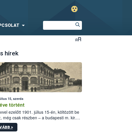
PCSOLAT
s hírek
úlius 15, szerda
éve történt
vvel ezelőtt 1901. július 15-én, költözött be
z, még csak részben – a budapesti m. kir.
i vetőmagvizsgáló állomás a Kis Rókus utca
VÁBB >
ám alatti, Czigler Győző által tervezett új