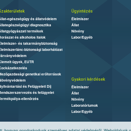
Szakterületek
Ügyintézés
Állat-egészségügy és állatvédelem
Élelmiszer
Állategészségügyi diagnosztika
Állat
Állatgyógyászati termékek
Növény
Borászat és alkoholos italok
Labor/Egyéb
Élelmiszer- és takarmánybiztonság
Élelmiszerlánc-biztonsági laborhálózat
Járványvédelem
Kiemelt ügyek, EUTR
Kockázatkezelés
Mezőgazdasági genetikai erőforrások
Gyakori kérdések
Növényvédelem
Nyilvántartási és Felügyeleti Díj
Élelmiszer
Rendszerszervezés és felügyelet
Állat
Termékpálya-ellenőrzés
Növény
Laboratóriumok
Labor/Egyéb
, hogyan gondoskodunk személyes adatai védelméről. Weboldalunk cook