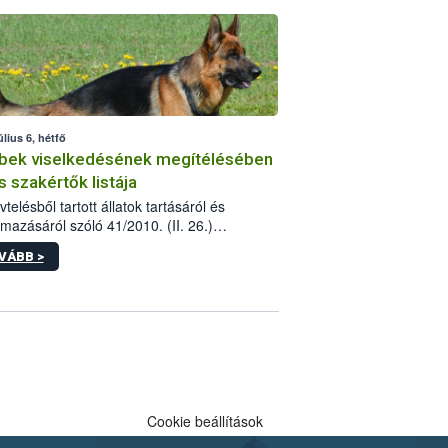
tébe.
úlius 6, hétfő
bek viselkedésének megítélésében
s szakértők listája
telésből tartott állatok tartásáról és
lmazásáról szóló 41/2010. (II. 26.)
rendelet szabályozza az eb okozta fizikai
VÁBB >
és, illetve ennek veszélye keletkezésekor
rülő hatósági feladatokat, valamint a
lyes eb tartását és annak engedélyezését.
eljárások során szükség esetén be kell
 az ebek viselkedésének megítélésében
 szakértőt.
Cookie beállítások