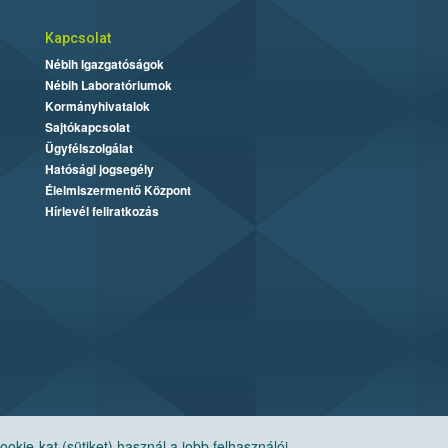
Kapcsolat
Nébih Igazgatóságok
Nébih Laboratóriumok
Kormányhivatalok
Sajtókapcsolat
Ügyfélszolgálat
Hatósági jogsegély
Élelmiszermentő Központ
Hírlevél feliratkozás
ie-kat (sütiket) használ a jobb felhasználói