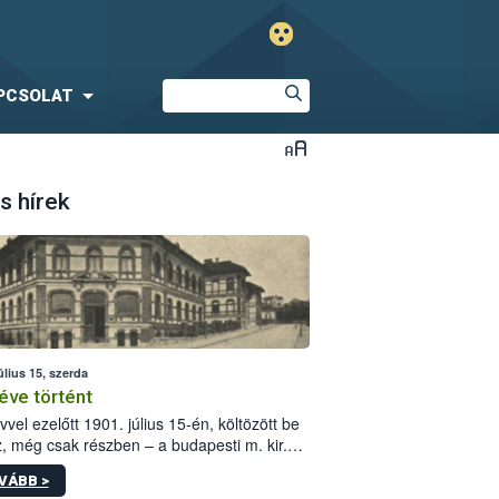
PCSOLAT
s hírek
úlius 15, szerda
éve történt
vvel ezelőtt 1901. július 15-én, költözött be
z, még csak részben – a budapesti m. kir.
i vetőmagvizsgáló állomás a Kis Rókus utca
VÁBB >
ám alatti, Czigler Győző által tervezett új