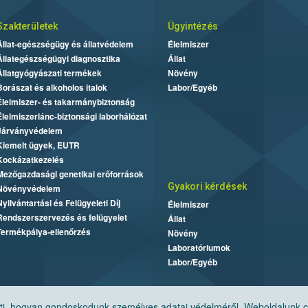
Szakterületek
Ügyintézés
Állat-egészségügy és állatvédelem
Élelmiszer
Állategészségügyi diagnosztika
Állat
Állatgyógyászati termékek
Növény
Borászat és alkoholos italok
Labor/Egyéb
Élelmiszer- és takarmánybiztonság
Élelmiszerlánc-biztonsági laborhálózat
Járványvédelem
Kiemelt ügyek, EUTR
Kockázatkezelés
Mezőgazdasági genetikai erőforrások
Gyakori kérdések
Növényvédelem
Nyilvántartási és Felügyeleti Díj
Élelmiszer
Rendszerszervezés és felügyelet
Állat
Termékpálya-ellenőrzés
Növény
Laboratóriumok
Labor/Egyéb
, hogyan gondoskodunk személyes adatai védelméről. Weboldalunk cook