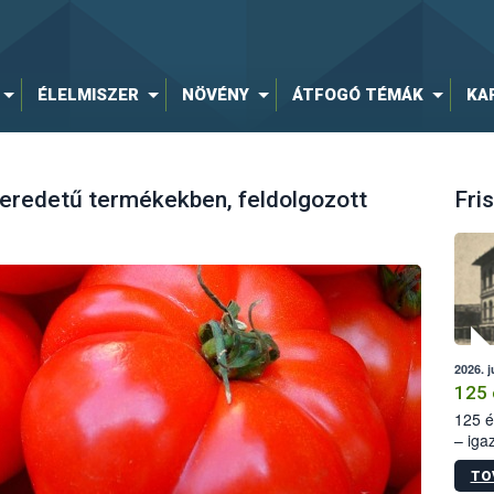
ÉLELMISZER
NÖVÉNY
ÁTFOGÓ TÉMÁK
KA
 eredetű termékekben, feldolgozott
Fris
2026. j
125 
125 é
– iga
állam
TO
15. sz