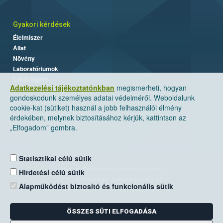
Gyakori kérdések
Élelmiszer
Állat
Növény
Laboratóriumok
Labor/Egyéb
Adatkezelési tájékoztatónkban
megismerheti, hogyan
gondoskodunk személyes adatai védelméről. Weboldalunk
cookie-kat (sütiket) használ a jobb felhasználói élmény
érdekében, melynek biztosításához kérjük, kattintson az
„Elfogadom” gombra.
Statisztikai célú sütik
Nemzeti Élelmiszerlánc-biztonsági Hivatal
Hirdetési célú sütik
Cím: 1024 Budapest, Keleti Károly utca. 24.
Alapműködést biztosító és funkcionális sütik
Levelezési cím: 1525 Budapest. Pf. 30.
ÖSSZES SÜTI ELFOGADÁSA
E-mail:
ugyfelszolgalat@nebih.gov.hu