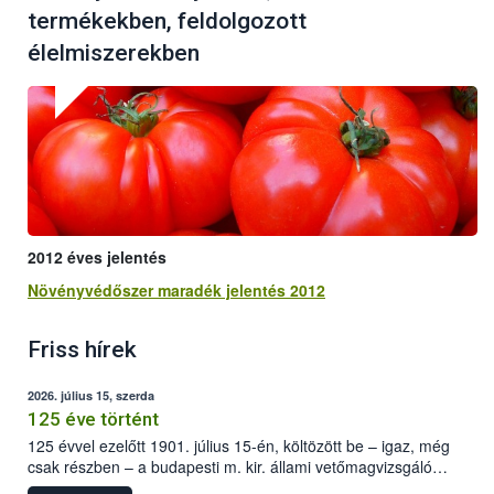
termékekben, feldolgozott
élelmiszerekben
2012 éves jelentés
Növényvédőszer maradék jelentés 2012
Friss hírek
2026. július 15, szerda
125 éve történt
125 évvel ezelőtt 1901. július 15-én, költözött be – igaz, még
csak részben – a budapesti m. kir. állami vetőmagvizsgáló
állomás a Kis Rókus utca 15. szám alatti, Czigler Győző által