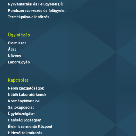
Nyilvántartási és Felügyeleti Díj
Rendszerszervezés és felügyelet
Termékpálya-ellenőrzés
Ügyintézés
Élelmiszer
Állat
Növény
Labor/Egyéb
Kapcsolat
Nébih Igazgatóságok
Nébih Laboratóriumok
Kormányhivatalok
Sajtókapcsolat
Ügyfélszolgálat
Hatósági jogsegély
Élelmiszermentő Központ
Hírlevél feliratkozás