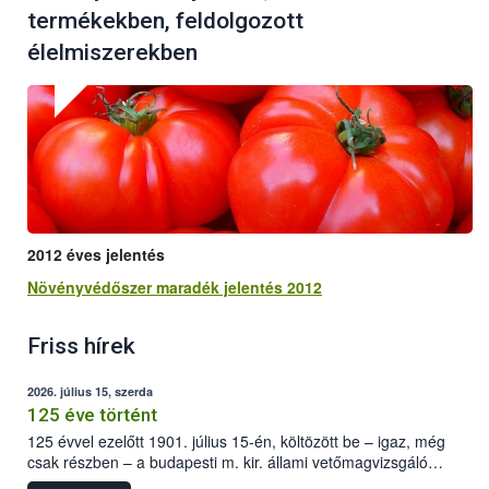
termékekben, feldolgozott
élelmiszerekben
2012 éves jelentés
Növényvédőszer maradék jelentés 2012
Friss hírek
2026. július 15, szerda
125 éve történt
125 évvel ezelőtt 1901. július 15-én, költözött be – igaz, még
csak részben – a budapesti m. kir. állami vetőmagvizsgáló
állomás a Kis Rókus utca 15. szám alatti, Czigler Győző által