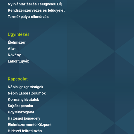
Nyilvántartási és Felügyeleti Díj
Rendszerszervezés és felügyelet
Termékpálya-ellenőrzés
Ügyintézés
Élelmiszer
Állat
Növény
Labor/Egyéb
Kapcsolat
Nébih Igazgatóságok
Nébih Laboratóriumok
Kormányhivatalok
Sajtókapcsolat
Ügyfélszolgálat
Hatósági jogsegély
Élelmiszermentő Központ
Hírlevél feliratkozás