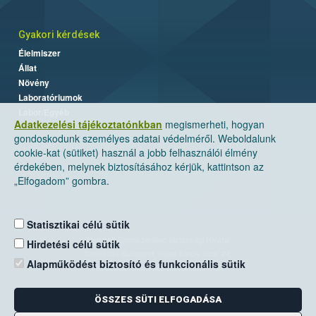
Gyakori kérdések
Élelmiszer
Állat
Növény
Laboratóriumok
Labor/Egyéb
Adatkezelési tájékoztatónkban
megismerheti, hogyan
gondoskodunk személyes adatai védelméről. Weboldalunk
cookie-kat (sütiket) használ a jobb felhasználói élmény
érdekében, melynek biztosításához kérjük, kattintson az
„Elfogadom” gombra.
Statisztikai célú sütik
Nemzeti Élelmiszerlánc-biztonsági Hivatal
Hirdetési célú sütik
Cím: 1024 Budapest, Keleti Károly utca. 24.
Alapműködést biztosító és funkcionális sütik
Levelezési cím: 1525 Budapest. Pf. 30.
ÖSSZES SÜTI ELFOGADÁSA
E-mail:
ugyfelszolgalat@nebih.gov.hu