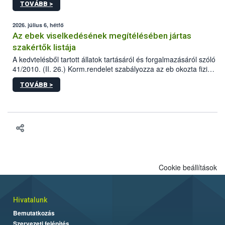
TOVÁBB >
tervezett új épületébe.
2026. július 6, hétfő
Az ebek viselkedésének megítélésében jártas
szakértők listája
A kedvtelésből tartott állatok tartásáról és forgalmazásáról szóló
41/2010. (II. 26.) Korm.rendelet szabályozza az eb okozta fizikai
sérülés, illetve ennek veszélye keletkezésekor felmerülő
TOVÁBB >
hatósági feladatokat, valamint a veszélyes eb tartását és annak
engedélyezését. Ezen eljárások során szükség esetén be kell
vonni az ebek viselkedésének megítélésében jártas szakértőt.
Cookie beállítások
Hivatalunk
Bemutatkozás
Szervezeti felépítés