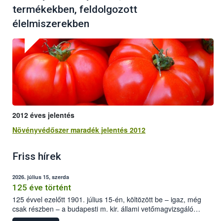
termékekben, feldolgozott
élelmiszerekben
2012 éves jelentés
Növényvédőszer maradék jelentés 2012
Friss hírek
2026. július 15, szerda
125 éve történt
125 évvel ezelőtt 1901. július 15-én, költözött be – igaz, még
csak részben – a budapesti m. kir. állami vetőmagvizsgáló
állomás a Kis Rókus utca 15. szám alatti, Czigler Győző által