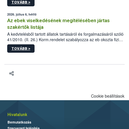
TOVÁBB >
tervezett új épületébe.
2026. július 6, hétfő
Az ebek viselkedésének megítélésében jártas
szakértők listája
A kedvtelésből tartott állatok tartásáról és forgalmazásáról szóló
41/2010. (II. 26.) Korm.rendelet szabályozza az eb okozta fizikai
sérülés, illetve ennek veszélye keletkezésekor felmerülő
TOVÁBB >
hatósági feladatokat, valamint a veszélyes eb tartását és annak
engedélyezését. Ezen eljárások során szükség esetén be kell
vonni az ebek viselkedésének megítélésében jártas szakértőt.
Cookie beállítások
Hivatalunk
Bemutatkozás
Szervezeti felépítés