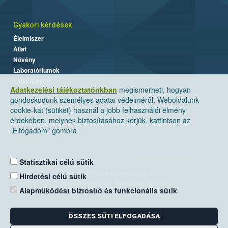
Gyakori kérdések
Élelmiszer
Állat
Növény
Laboratóriumok
Labor/Egyéb
Adatkezelési tájékoztatónkban
megismerheti, hogyan
gondoskodunk személyes adatai védelméről. Weboldalunk
cookie-kat (sütiket) használ a jobb felhasználói élmény
érdekében, melynek biztosításához kérjük, kattintson az
„Elfogadom” gombra.
Statisztikai célú sütik
Nemzeti Élelmiszerlánc-biztonsági Hivatal
Hirdetési célú sütik
Cím: 1024 Budapest, Keleti Károly utca. 24.
Alapműködést biztosító és funkcionális sütik
Levelezési cím: 1525 Budapest. Pf. 30.
ÖSSZES SÜTI ELFOGADÁSA
E-mail:
ugyfelszolgalat@nebih.gov.hu