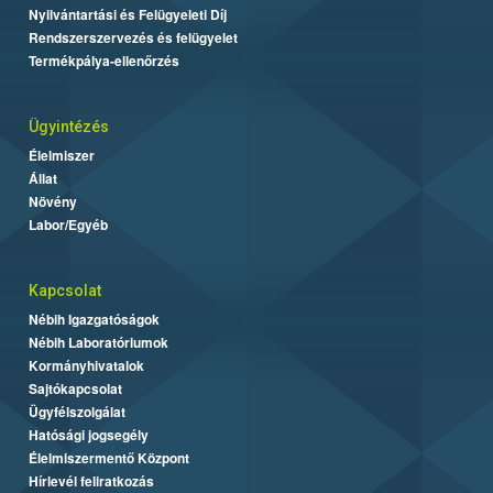
Nyilvántartási és Felügyeleti Díj
Rendszerszervezés és felügyelet
Termékpálya-ellenőrzés
Ügyintézés
Élelmiszer
Állat
Növény
Labor/Egyéb
Kapcsolat
Nébih Igazgatóságok
Nébih Laboratóriumok
Kormányhivatalok
Sajtókapcsolat
Ügyfélszolgálat
Hatósági jogsegély
Élelmiszermentő Központ
Hírlevél feliratkozás