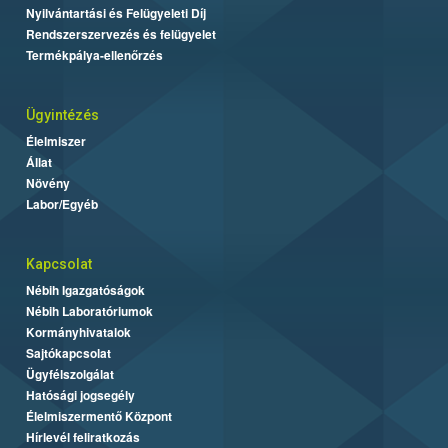
Nyilvántartási és Felügyeleti Díj
Rendszerszervezés és felügyelet
Termékpálya-ellenőrzés
Ügyintézés
Élelmiszer
Állat
Növény
Labor/Egyéb
Kapcsolat
Nébih Igazgatóságok
Nébih Laboratóriumok
Kormányhivatalok
Sajtókapcsolat
Ügyfélszolgálat
Hatósági jogsegély
Élelmiszermentő Központ
Hírlevél feliratkozás