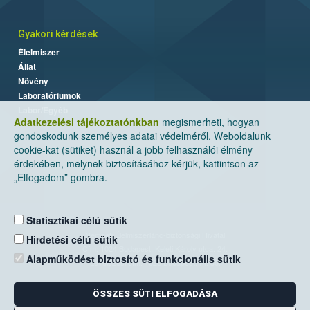
Gyakori kérdések
Élelmiszer
Állat
Növény
Laboratóriumok
Labor/Egyéb
Adatkezelési tájékoztatónkban
megismerheti, hogyan
gondoskodunk személyes adatai védelméről. Weboldalunk
cookie-kat (sütiket) használ a jobb felhasználói élmény
érdekében, melynek biztosításához kérjük, kattintson az
„Elfogadom” gombra.
Statisztikai célú sütik
Nemzeti Élelmiszerlánc-biztonsági Hivatal
Hirdetési célú sütik
Cím: 1024 Budapest, Keleti Károly utca. 24.
Alapműködést biztosító és funkcionális sütik
Levelezési cím: 1525 Budapest. Pf. 30.
ÖSSZES SÜTI ELFOGADÁSA
E-mail:
ugyfelszolgalat@nebih.gov.hu