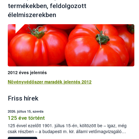
termékekben, feldolgozott
élelmiszerekben
2012 éves jelentés
Növényvédőszer maradék jelentés 2012
Friss hírek
2026. július 15, szerda
125 éve történt
125 évvel ezelőtt 1901. július 15-én, költözött be – igaz, még
csak részben – a budapesti m. kir. állami vetőmagvizsgáló
állomás a Kis Rókus utca 15. szám alatti, Czigler Győző által