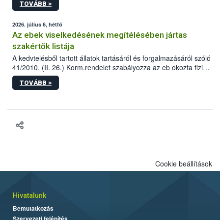
TOVÁBB >
tervezett új épületébe.
2026. július 6, hétfő
Az ebek viselkedésének megítélésében jártas
szakértők listája
A kedvtelésből tartott állatok tartásáról és forgalmazásáról szóló
41/2010. (II. 26.) Korm.rendelet szabályozza az eb okozta fizikai
sérülés, illetve ennek veszélye keletkezésekor felmerülő
TOVÁBB >
hatósági feladatokat, valamint a veszélyes eb tartását és annak
engedélyezését. Ezen eljárások során szükség esetén be kell
vonni az ebek viselkedésének megítélésében jártas szakértőt.
Cookie beállítások
Hivatalunk
Bemutatkozás
Szervezeti felépítés