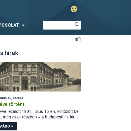
PCSOLAT
s hírek
úlius 15, szerda
éve történt
vvel ezelőtt 1901. július 15-én, költözött be
z, még csak részben – a budapesti m. kir.
i vetőmagvizsgáló állomás a Kis Rókus utca
VÁBB >
ám alatti, Czigler Győző által tervezett új