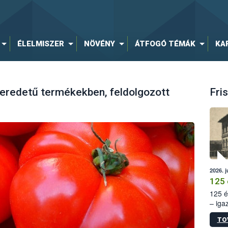
ÉLELMISZER
NÖVÉNY
ÁTFOGÓ TÉMÁK
KA
 eredetű termékekben, feldolgozott
Fris
2026. j
125 
125 é
– iga
állam
TO
15. sz