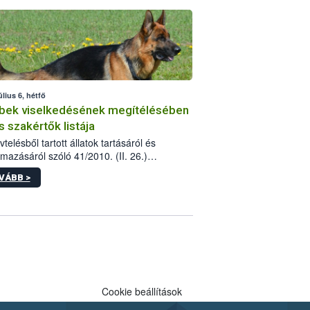
tébe.
úlius 6, hétfő
bek viselkedésének megítélésében
s szakértők listája
telésből tartott állatok tartásáról és
lmazásáról szóló 41/2010. (II. 26.)
rendelet szabályozza az eb okozta fizikai
VÁBB >
és, illetve ennek veszélye keletkezésekor
rülő hatósági feladatokat, valamint a
lyes eb tartását és annak engedélyezését.
eljárások során szükség esetén be kell
 az ebek viselkedésének megítélésében
 szakértőt.
Cookie beállítások