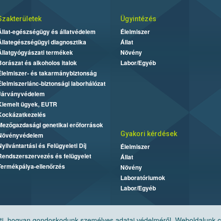
Szakterületek
Ügyintézés
Állat-egészségügy és állatvédelem
Élelmiszer
Állategészségügyi diagnosztika
Állat
Állatgyógyászati termékek
Növény
Borászat és alkoholos italok
Labor/Egyéb
Élelmiszer- és takarmánybiztonság
Élelmiszerlánc-biztonsági laborhálózat
Járványvédelem
Kiemelt ügyek, EUTR
Kockázatkezelés
Mezőgazdasági genetikai erőforrások
Gyakori kérdések
Növényvédelem
Nyilvántartási és Felügyeleti Díj
Élelmiszer
Rendszerszervezés és felügyelet
Állat
Termékpálya-ellenőrzés
Növény
Laboratóriumok
Labor/Egyéb
, hogyan gondoskodunk személyes adatai védelméről. Weboldalunk cook