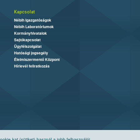
Kapcsolat
Nébih Igazgatóságok
Nébih Laboratóriumok
Kormányhivatalok
Sajtókapcsolat
Ügyfélszolgálat
Hatósági jogsegély
Élelmiszermentő Központ
Hírlevél feliratkozás
ie-kat (sütiket) használ a jobb felhasználói