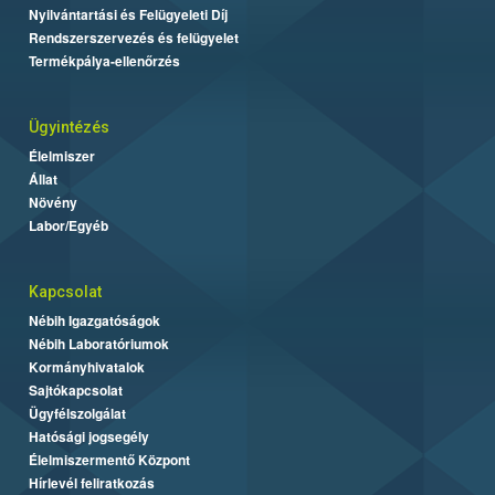
Nyilvántartási és Felügyeleti Díj
Rendszerszervezés és felügyelet
Termékpálya-ellenőrzés
Ügyintézés
Élelmiszer
Állat
Növény
Labor/Egyéb
Kapcsolat
Nébih Igazgatóságok
Nébih Laboratóriumok
Kormányhivatalok
Sajtókapcsolat
Ügyfélszolgálat
Hatósági jogsegély
Élelmiszermentő Központ
Hírlevél feliratkozás