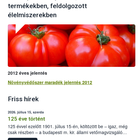
termékekben, feldolgozott
élelmiszerekben
2012 éves jelentés
Növényvédőszer maradék jelentés 2012
Friss hírek
2026. július 15, szerda
125 éve történt
125 évvel ezelőtt 1901. július 15-én, költözött be – igaz, még
csak részben – a budapesti m. kir. állami vetőmagvizsgáló
állomás a Kis Rókus utca 15. szám alatti, Czigler Győző által