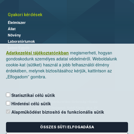
Gyakori kérdések
Élelmiszer
Állat
Növény
Laboratóriumok
Labor/Egyéb
Adatkezelési tájékoztatónkban
megismerheti, hogyan
gondoskodunk személyes adatai védelméről. Weboldalunk
cookie-kat (sütiket) használ a jobb felhasználói élmény
érdekében, melynek biztosításához kérjük, kattintson az
„Elfogadom” gombra.
Statisztikai célú sütik
Nemzeti Élelmiszerlánc-biztonsági Hivatal
Hirdetési célú sütik
Cím: 1024 Budapest, Keleti Károly utca. 24.
Alapműködést biztosító és funkcionális sütik
Levelezési cím: 1525 Budapest. Pf. 30.
ÖSSZES SÜTI ELFOGADÁSA
E-mail:
ugyfelszolgalat@nebih.gov.hu