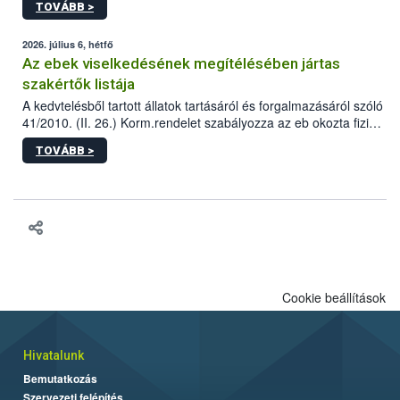
TOVÁBB >
tervezett új épületébe.
2026. július 6, hétfő
Az ebek viselkedésének megítélésében jártas
szakértők listája
A kedvtelésből tartott állatok tartásáról és forgalmazásáról szóló
41/2010. (II. 26.) Korm.rendelet szabályozza az eb okozta fizikai
sérülés, illetve ennek veszélye keletkezésekor felmerülő
TOVÁBB >
hatósági feladatokat, valamint a veszélyes eb tartását és annak
engedélyezését. Ezen eljárások során szükség esetén be kell
vonni az ebek viselkedésének megítélésében jártas szakértőt.
Cookie beállítások
Hivatalunk
Bemutatkozás
Szervezeti felépítés