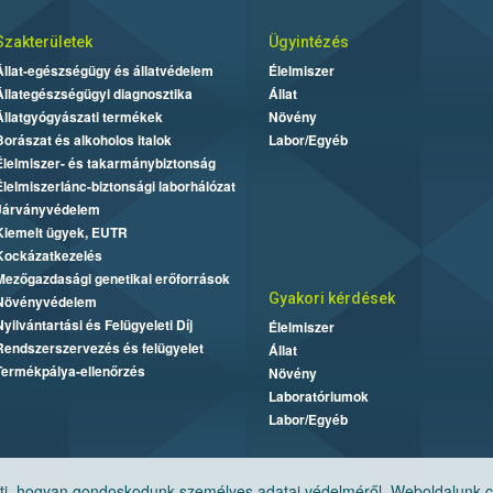
Szakterületek
Ügyintézés
Állat-egészségügy és állatvédelem
Élelmiszer
Állategészségügyi diagnosztika
Állat
Állatgyógyászati termékek
Növény
Borászat és alkoholos italok
Labor/Egyéb
Élelmiszer- és takarmánybiztonság
Élelmiszerlánc-biztonsági laborhálózat
Járványvédelem
Kiemelt ügyek, EUTR
Kockázatkezelés
Mezőgazdasági genetikai erőforrások
Gyakori kérdések
Növényvédelem
Nyilvántartási és Felügyeleti Díj
Élelmiszer
Rendszerszervezés és felügyelet
Állat
Termékpálya-ellenőrzés
Növény
Laboratóriumok
Labor/Egyéb
, hogyan gondoskodunk személyes adatai védelméről. Weboldalunk cook