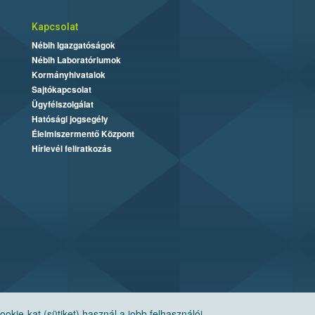
Kapcsolat
Nébih Igazgatóságok
Nébih Laboratóriumok
Kormányhivatalok
Sajtókapcsolat
Ügyfélszolgálat
Hatósági jogsegély
Élelmiszermentő Központ
Hírlevél feliratkozás
ie-kat (sütiket) használ a jobb felhasználói