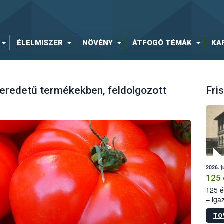
ÉLELMISZER
NÖVÉNY
ÁTFOGÓ TÉMÁK
KA
 eredetű termékekben, feldolgozott
Fris
2026. j
125 
125 é
– iga
állam
TO
15. sz