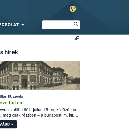
PCSOLAT
s hírek
úlius 15, szerda
éve történt
vvel ezelőtt 1901. július 15-én, költözött be
z, még csak részben – a budapesti m. kir.
i vetőmagvizsgáló állomás a Kis Rókus utca
VÁBB >
ám alatti, Czigler Győző által tervezett új