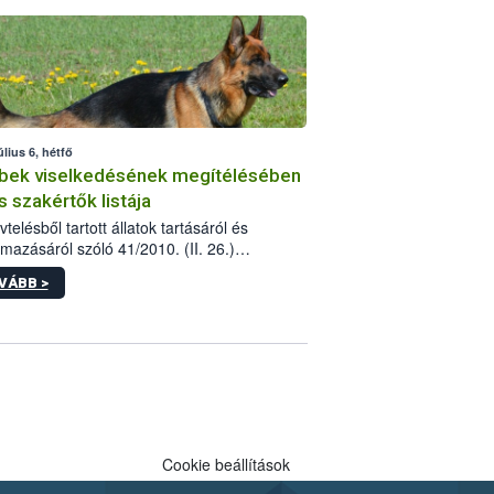
tébe.
úlius 6, hétfő
bek viselkedésének megítélésében
s szakértők listája
telésből tartott állatok tartásáról és
lmazásáról szóló 41/2010. (II. 26.)
rendelet szabályozza az eb okozta fizikai
VÁBB >
és, illetve ennek veszélye keletkezésekor
rülő hatósági feladatokat, valamint a
lyes eb tartását és annak engedélyezését.
eljárások során szükség esetén be kell
 az ebek viselkedésének megítélésében
 szakértőt.
Cookie beállítások