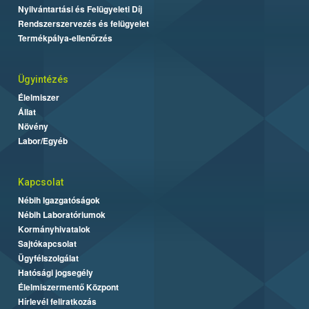
Nyilvántartási és Felügyeleti Díj
Rendszerszervezés és felügyelet
Termékpálya-ellenőrzés
Ügyintézés
Élelmiszer
Állat
Növény
Labor/Egyéb
Kapcsolat
Nébih Igazgatóságok
Nébih Laboratóriumok
Kormányhivatalok
Sajtókapcsolat
Ügyfélszolgálat
Hatósági jogsegély
Élelmiszermentő Központ
Hírlevél feliratkozás