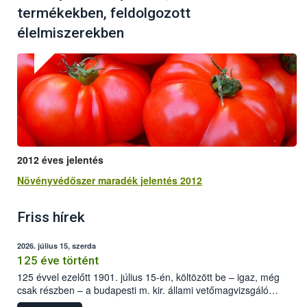
termékekben, feldolgozott
élelmiszerekben
2012 éves jelentés
Növényvédőszer maradék jelentés 2012
Friss hírek
2026. július 15, szerda
125 éve történt
125 évvel ezelőtt 1901. július 15-én, költözött be – igaz, még
csak részben – a budapesti m. kir. állami vetőmagvizsgáló
állomás a Kis Rókus utca 15. szám alatti, Czigler Győző által