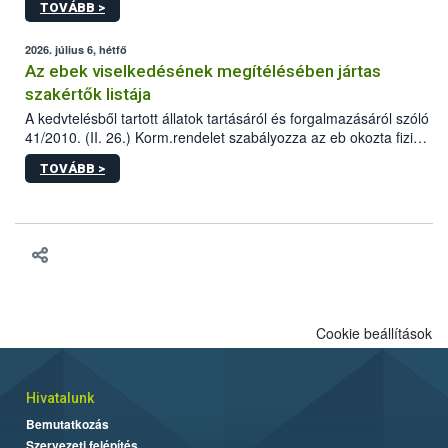
TOVÁBB >
tervezett új épületébe.
2026. július 6, hétfő
Az ebek viselkedésének megítélésében jártas
szakértők listája
A kedvtelésből tartott állatok tartásáról és forgalmazásáról szóló
41/2010. (II. 26.) Korm.rendelet szabályozza az eb okozta fizikai
sérülés, illetve ennek veszélye keletkezésekor felmerülő
TOVÁBB >
hatósági feladatokat, valamint a veszélyes eb tartását és annak
engedélyezését. Ezen eljárások során szükség esetén be kell
vonni az ebek viselkedésének megítélésében jártas szakértőt.
Cookie beállítások
Hivatalunk
Bemutatkozás
Szervezeti felépítés