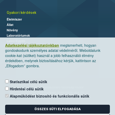
Gyakori kérdések
Élelmiszer
Állat
Növény
Laboratóriumok
Labor/Egyéb
Adatkezelési tájékoztatónkban
megismerheti, hogyan
gondoskodunk személyes adatai védelméről. Weboldalunk
cookie-kat (sütiket) használ a jobb felhasználói élmény
érdekében, melynek biztosításához kérjük, kattintson az
„Elfogadom” gombra.
Statisztikai célú sütik
Nemzeti Élelmiszerlánc-biztonsági Hivatal
Hirdetési célú sütik
Cím: 1024 Budapest, Keleti Károly utca. 24.
Alapműködést biztosító és funkcionális sütik
Levelezési cím: 1525 Budapest. Pf. 30.
ÖSSZES SÜTI ELFOGADÁSA
E-mail:
ugyfelszolgalat@nebih.gov.hu