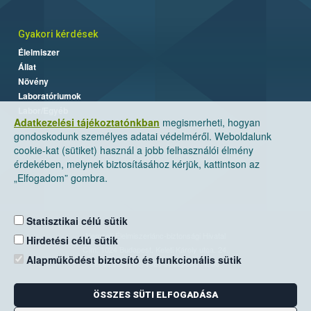
Gyakori kérdések
Élelmiszer
Állat
Növény
Laboratóriumok
Labor/Egyéb
Adatkezelési tájékoztatónkban
megismerheti, hogyan
gondoskodunk személyes adatai védelméről. Weboldalunk
cookie-kat (sütiket) használ a jobb felhasználói élmény
érdekében, melynek biztosításához kérjük, kattintson az
„Elfogadom” gombra.
Statisztikai célú sütik
Nemzeti Élelmiszerlánc-biztonsági Hivatal
Hirdetési célú sütik
Cím: 1024 Budapest, Keleti Károly utca. 24.
Alapműködést biztosító és funkcionális sütik
Levelezési cím: 1525 Budapest. Pf. 30.
ÖSSZES SÜTI ELFOGADÁSA
E-mail:
ugyfelszolgalat@nebih.gov.hu