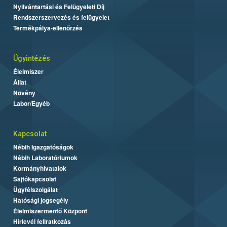
Nyilvántartási és Felügyeleti Díj
Rendszerszervezés és felügyelet
Termékpálya-ellenőrzés
Ügyintézés
Élelmiszer
Állat
Növény
Labor/Egyéb
Kapcsolat
Nébih Igazgatóságok
Nébih Laboratóriumok
Kormányhivatalok
Sajtókapcsolat
Ügyfélszolgálat
Hatósági jogsegély
Élelmiszermentő Központ
Hírlevél feliratkozás