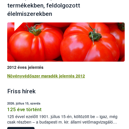
termékekben, feldolgozott
élelmiszerekben
2012 éves jelentés
Növényvédőszer maradék jelentés 2012
Friss hírek
2026. július 15, szerda
125 éve történt
125 évvel ezelőtt 1901. július 15-én, költözött be – igaz, még
csak részben – a budapesti m. kir. állami vetőmagvizsgáló
állomás a Kis Rókus utca 15. szám alatti, Czigler Győző által