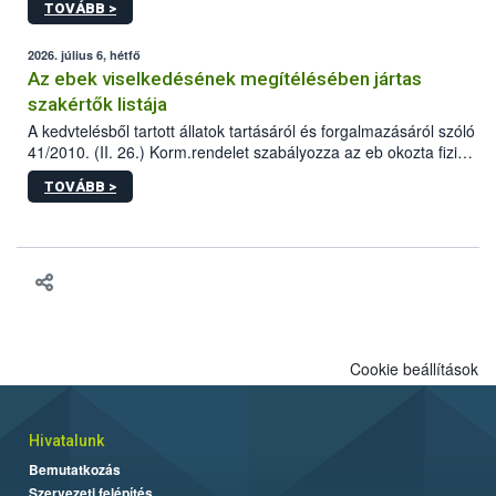
TOVÁBB >
tervezett új épületébe.
2026. július 6, hétfő
Az ebek viselkedésének megítélésében jártas
szakértők listája
A kedvtelésből tartott állatok tartásáról és forgalmazásáról szóló
41/2010. (II. 26.) Korm.rendelet szabályozza az eb okozta fizikai
sérülés, illetve ennek veszélye keletkezésekor felmerülő
TOVÁBB >
hatósági feladatokat, valamint a veszélyes eb tartását és annak
engedélyezését. Ezen eljárások során szükség esetén be kell
vonni az ebek viselkedésének megítélésében jártas szakértőt.
Cookie beállítások
Hivatalunk
Bemutatkozás
Szervezeti felépítés