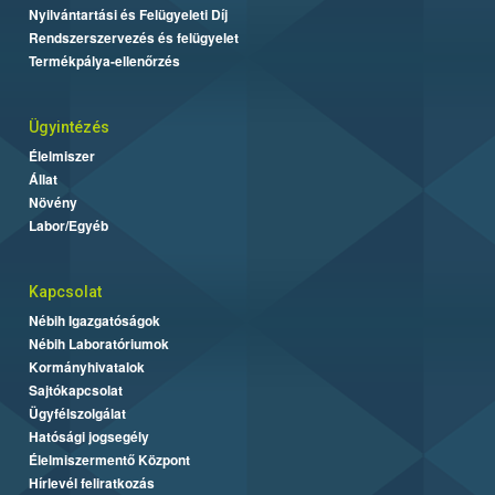
Nyilvántartási és Felügyeleti Díj
Rendszerszervezés és felügyelet
Termékpálya-ellenőrzés
Ügyintézés
Élelmiszer
Állat
Növény
Labor/Egyéb
Kapcsolat
Nébih Igazgatóságok
Nébih Laboratóriumok
Kormányhivatalok
Sajtókapcsolat
Ügyfélszolgálat
Hatósági jogsegély
Élelmiszermentő Központ
Hírlevél feliratkozás