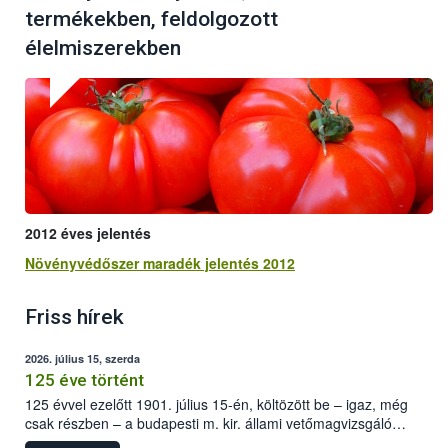
termékekben, feldolgozott
élelmiszerekben
2012 éves jelentés
Növényvédőszer maradék jelentés 2012
Friss hírek
2026. július 15, szerda
125 éve történt
125 évvel ezelőtt 1901. július 15-én, költözött be – igaz, még
csak részben – a budapesti m. kir. állami vetőmagvizsgáló
állomás a Kis Rókus utca 15. szám alatti, Czigler Győző által