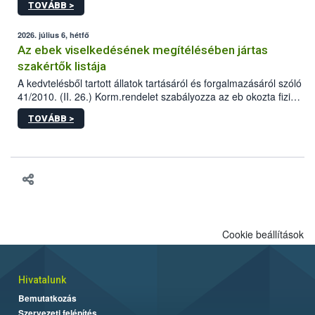
TOVÁBB >
tervezett új épületébe.
2026. július 6, hétfő
Az ebek viselkedésének megítélésében jártas
szakértők listája
A kedvtelésből tartott állatok tartásáról és forgalmazásáról szóló
41/2010. (II. 26.) Korm.rendelet szabályozza az eb okozta fizikai
sérülés, illetve ennek veszélye keletkezésekor felmerülő
TOVÁBB >
hatósági feladatokat, valamint a veszélyes eb tartását és annak
engedélyezését. Ezen eljárások során szükség esetén be kell
vonni az ebek viselkedésének megítélésében jártas szakértőt.
Cookie beállítások
Hivatalunk
Bemutatkozás
Szervezeti felépítés