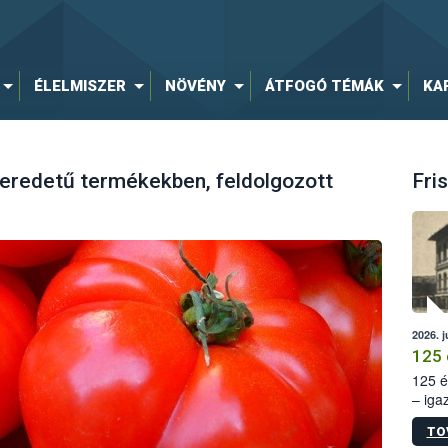
ÉLELMISZER
NÖVÉNY
ÁTFOGÓ TÉMÁK
KA
 eredetű termékekben, feldolgozott
Fris
2026. j
125 
125 é
– iga
állam
TO
15. sz