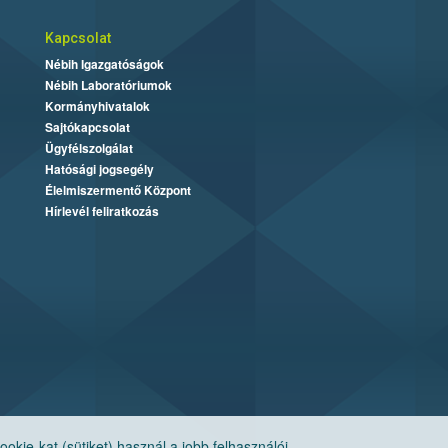
Kapcsolat
Nébih Igazgatóságok
Nébih Laboratóriumok
Kormányhivatalok
Sajtókapcsolat
Ügyfélszolgálat
Hatósági jogsegély
Élelmiszermentő Központ
Hírlevél feliratkozás
ie-kat (sütiket) használ a jobb felhasználói