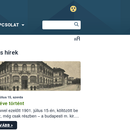
PCSOLAT
s hírek
úlius 15, szerda
éve történt
vvel ezelőtt 1901. július 15-én, költözött be
z, még csak részben – a budapesti m. kir.
i vetőmagvizsgáló állomás a Kis Rókus utca
VÁBB >
ám alatti, Czigler Győző által tervezett új