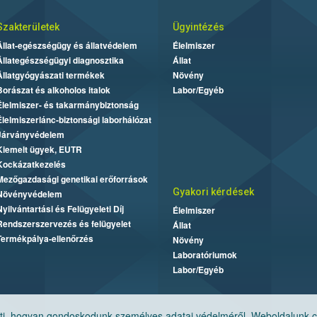
Szakterületek
Ügyintézés
Állat-egészségügy és állatvédelem
Élelmiszer
Állategészségügyi diagnosztika
Állat
Állatgyógyászati termékek
Növény
Borászat és alkoholos italok
Labor/Egyéb
Élelmiszer- és takarmánybiztonság
Élelmiszerlánc-biztonsági laborhálózat
Járványvédelem
Kiemelt ügyek, EUTR
Kockázatkezelés
Mezőgazdasági genetikai erőforrások
Gyakori kérdések
Növényvédelem
Nyilvántartási és Felügyeleti Díj
Élelmiszer
Rendszerszervezés és felügyelet
Állat
Termékpálya-ellenőrzés
Növény
Laboratóriumok
Labor/Egyéb
, hogyan gondoskodunk személyes adatai védelméről. Weboldalunk cook