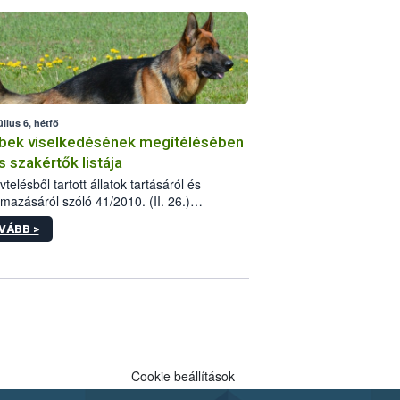
tébe.
úlius 6, hétfő
bek viselkedésének megítélésében
s szakértők listája
telésből tartott állatok tartásáról és
lmazásáról szóló 41/2010. (II. 26.)
rendelet szabályozza az eb okozta fizikai
VÁBB >
és, illetve ennek veszélye keletkezésekor
rülő hatósági feladatokat, valamint a
lyes eb tartását és annak engedélyezését.
eljárások során szükség esetén be kell
 az ebek viselkedésének megítélésében
 szakértőt.
Cookie beállítások