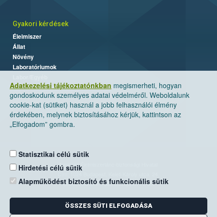
Gyakori kérdések
Élelmiszer
Állat
Növény
Laboratóriumok
Labor/Egyéb
Adatkezelési tájékoztatónkban
megismerheti, hogyan
gondoskodunk személyes adatai védelméről. Weboldalunk
cookie-kat (sütiket) használ a jobb felhasználói élmény
érdekében, melynek biztosításához kérjük, kattintson az
„Elfogadom” gombra.
Statisztikai célú sütik
Nemzeti Élelmiszerlánc-biztonsági Hivatal
Hirdetési célú sütik
Cím: 1024 Budapest, Keleti Károly utca. 24.
Alapműködést biztosító és funkcionális sütik
Levelezési cím: 1525 Budapest. Pf. 30.
ÖSSZES SÜTI ELFOGADÁSA
E-mail:
ugyfelszolgalat@nebih.gov.hu