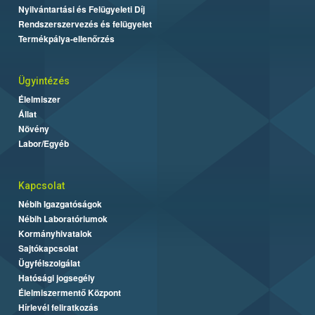
Nyilvántartási és Felügyeleti Díj
Rendszerszervezés és felügyelet
Termékpálya-ellenőrzés
Ügyintézés
Élelmiszer
Állat
Növény
Labor/Egyéb
Kapcsolat
Nébih Igazgatóságok
Nébih Laboratóriumok
Kormányhivatalok
Sajtókapcsolat
Ügyfélszolgálat
Hatósági jogsegély
Élelmiszermentő Központ
Hírlevél feliratkozás