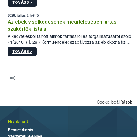
TOVÁBB >
tervezett új épületébe.
2026. július 6, hétfő
Az ebek viselkedésének megítélésében jártas
szakértők listája
A kedvtelésből tartott állatok tartásáról és forgalmazásáról szóló
41/2010. (II. 26.) Korm.rendelet szabályozza az eb okozta fizikai
sérülés, illetve ennek veszélye keletkezésekor felmerülő
TOVÁBB >
hatósági feladatokat, valamint a veszélyes eb tartását és annak
engedélyezését. Ezen eljárások során szükség esetén be kell
vonni az ebek viselkedésének megítélésében jártas szakértőt.
Cookie beállítások
Hivatalunk
Bemutatkozás
Szervezeti felépítés