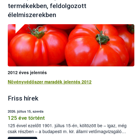
termékekben, feldolgozott
élelmiszerekben
2012 éves jelentés
Növényvédőszer maradék jelentés 2012
Friss hírek
2026. július 15, szerda
125 éve történt
125 évvel ezelőtt 1901. július 15-én, költözött be – igaz, még
csak részben – a budapesti m. kir. állami vetőmagvizsgáló
állomás a Kis Rókus utca 15. szám alatti, Czigler Győző által